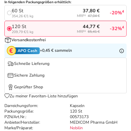
Refluthin, Lasea & Carmenthin Deals
Sport & Fitness
Täglich gut versorgt
In folgenden Packungsgrößen erhältlich:
37,80 €
60 St
4
-20%
MRP²
47,04 €
354,26 €/1 kg
Salus Deals
Tierapotheke
44,77 €
120 St
4
-32%
MRP²
65,41 €
209,79 €/1 kg
Vitamine & Mineralstoffe
Versandkostenfrei
+0,45 €
sammeln
APO Cash
Marken
Schnelle Lieferung
Sichere Zahlung
Geprüfter Shop
Zu meiner Favoriten-Liste hinzufügen
Darreichungsform:
Kapseln
Packungsgröße:
120 St
PZN/Art.Nr.:
00573173
Anbieter/Hersteller:
MEDICOM Pharma GmbH
Marke/Präparat:
Nobilin