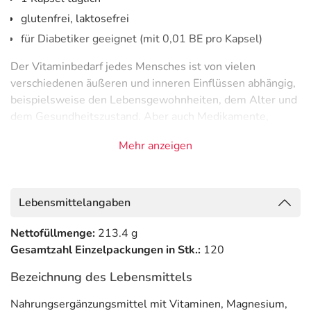
glutenfrei, laktosefrei
für Diabetiker geeignet (mit 0,01 BE pro Kapsel)
Der Vitaminbedarf jedes Mensches ist von vielen
verschiedenen äußeren und inneren Einflüssen abhängig,
beispielsweise den Lebensgewohnheiten, dem Alter und
dem Gesundheitszustand. Aber auch Medikamente,
Alltagsstress, Umwelteinflüsse, Zigarettenkonsum und
Mehr anzeigen
Alkoholgenuss können den Vitaminbedarf erhöhen.
Bei älteren Menschen können Appetitmangel oder
Verdauungsprobleme die Versorgung mit Vitaminen
Lebensmittelangaben
erschweren. In der Schwangerschaft, Stillzeit und auch
beim Leistungssport kann
eine zusätzliche Vitamingabe
Nettofüllmenge:
213.4 g
ebenfalls
sinnvoll
sein.
Gesamtzahl Einzelpackungen in Stk.:
120
Nobilin Q10 – das sind 30 mg Coenzym Q10 und 13
Bezeichnung des Lebensmittels
weitere Nährstoffe, darunter 36 mg natürlich-pflanzliches
Nahrungsergänzungsmittel mit Vitaminen, Magnesium,
Vitamin E und die Mineralstoffe Magnesium und Selen.