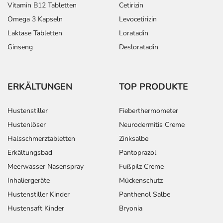
Vitamin B12 Tabletten
Cetirizin
Omega 3 Kapseln
Levocetirizin
Laktase Tabletten
Loratadin
Ginseng
Desloratadin
ERKÄLTUNGEN
TOP PRODUKTE
Hustenstiller
Fieberthermometer
Hustenlöser
Neurodermitis Creme
Halsschmerztabletten
Zinksalbe
Erkältungsbad
Pantoprazol
Meerwasser Nasenspray
Fußpilz Creme
Inhaliergeräte
Mückenschutz
Hustenstiller Kinder
Panthenol Salbe
Hustensaft Kinder
Bryonia