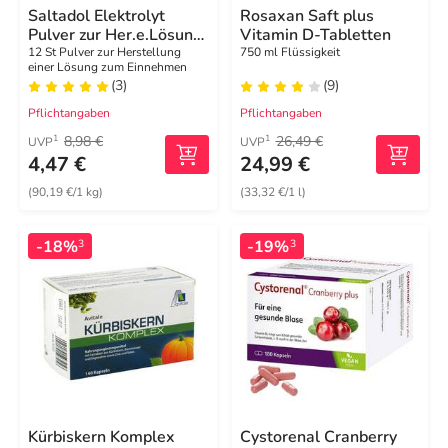
Saltadol Elektrolyt
Rosaxan Saft plus
Pulver zur Her.e.Lösung
Vitamin D-Tabletten
zum Einnehmen
12 St Pulver zur Herstellung
750 ml Flüssigkeit
einer Lösung zum Einnehmen
(3)
(9)
Pflichtangaben
Pflichtangaben
8,98 €
26,49 €
1
1
UVP
UVP
4,47 €
24,99 €
(90,19 €/1 kg)
(33,32 €/1 l)
-18%
-19%
3
3
Kürbiskern Komplex
Cystorenal Cranberry