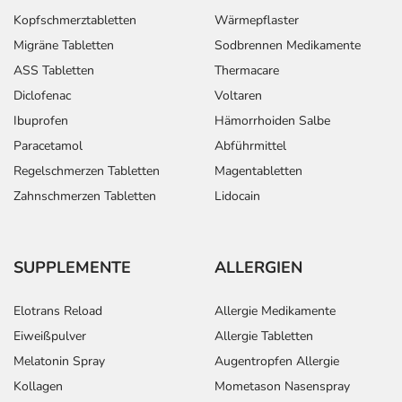
Kopfschmerztabletten
Wärmepflaster
Migräne Tabletten
Sodbrennen Medikamente
ASS Tabletten
Thermacare
Diclofenac
Voltaren
Ibuprofen
Hämorrhoiden Salbe
Paracetamol
Abführmittel
Regelschmerzen Tabletten
Magentabletten
Zahnschmerzen Tabletten
Lidocain
SUPPLEMENTE
ALLERGIEN
Elotrans Reload
Allergie Medikamente
Eiweißpulver
Allergie Tabletten
Melatonin Spray
Augentropfen Allergie
Kollagen
Mometason Nasenspray