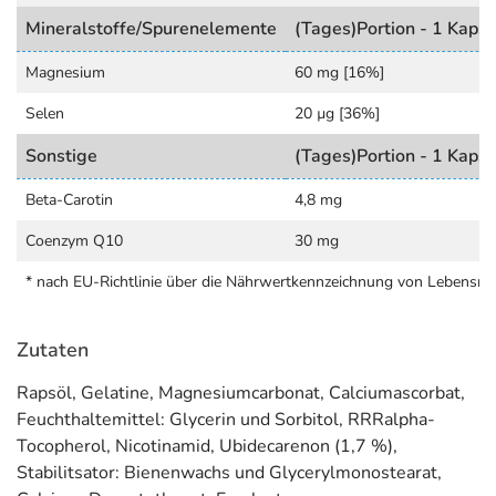
MEDICOM Pharma GmbH
Mineralstoffe/Spurenelemente
(Tages)Portion - 1 Kapse
Zum Lausebrink 12
31832 Springe
Magnesium
60 mg [16%]
Informationen zu diesem Lebensmittel (wie z. B. Zutaten,
Selen
20 µg [36%]
Allergene) sind bei den Lebensmittelangaben als pdf
Sonstige
(Tages)Portion - 1 Kapse
hinterlegt. (oben)
Beta-Carotin
4,8 mg
Coenzym Q10
30 mg
* nach EU-Richtlinie über die Nährwertkennzeichnung von Lebensmi
Zutaten
Rapsöl, Gelatine, Magnesiumcarbonat, Calciumascorbat,
Feuchthaltemittel: Glycerin und Sorbitol, RRRalpha-
Tocopherol, Nicotinamid, Ubidecarenon (1,7 %),
Stabilitsator: Bienenwachs und Glycerylmonostearat,