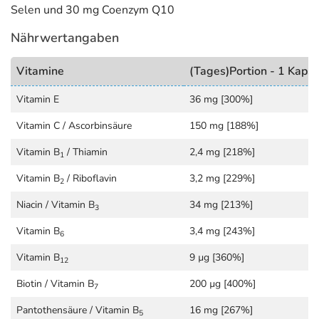
Selen und 30 mg Coenzym Q10
14 Nährstoffe, die so
fein aufeinander abgestimmt
sind
wie ein erstklassiges Orchester. Sie unterstützen und
Nährwertangaben
ergänzen sich optimal bei ihren Aufgaben. Diese
Kombination der Nährstoffe ist das Besondere an Nobilin
Vitamine
(Tages)Portion - 1 Kapse
Q10.
Vitamin E
36 mg [300%]
Eine Soft-Gel-Kapsel enthält natürliches reines Coenzym
Q10, den Tagesbedarf an Vitamin E, Beta-Carotin,
Vitamin C / Ascorbinsäure
150 mg [188%]
Vitamin B1, B2, B6, B12, Vitamin C, Biotin, Niacin,
Vitamin B
/ Thiamin
2,4 mg [218%]
1
Pantothensäure, Folsäure sowie Magnesium und Selen.
So kann Nobilin Q10 Multivitamin zu
einer umfassenden
Vitamin B
/ Riboflavin
3,2 mg [229%]
2
Versorgung
beitragen.
Niacin / Vitamin B
34 mg [213%]
3
Die Soft-Gel-Kapseln enthalten die Inhaltsstoffe in Öl
Vitamin B
3,4 mg [243%]
6
gelöst. Der Körper kann
die Nährstoffe gut aufnehmen.
Durch ihre weiche und flexible Oberfläche können Soft-
Vitamin B
9 µg [360%]
12
Gel-Kapseln
einfach geschluckt werden.
Biotin / Vitamin B
200 µg [400%]
7
Adresse des Lebensmittel-Unternehmens
Pantothensäure / Vitamin B
16 mg [267%]
5