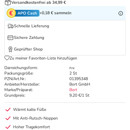
Refluthin, Lasea & Carmenthin Deals
Sport & Fitness
Täglich gut versorgt
Versandkostenfrei ab 34,99 €
+0,18 €
sammeln
APO Cash
Salus Deals
Tierapotheke
Schnelle Lieferung
Vitamine & Mineralstoffe
Sichere Zahlung
Geprüfter Shop
Marken
Zu meiner Favoriten-Liste hinzufügen
Darreichungsform:
n.v.
Packungsgröße:
2 St
PZN/Art.Nr.:
01395348
Anbieter/Hersteller:
Bort GmbH
Marke/Präparat:
Bort
Grundpreis:
9,20 €/1 St
Wärmt kalte Füße
Mit Anti-Rutsch-Noppen
Hoher Tragekomfort