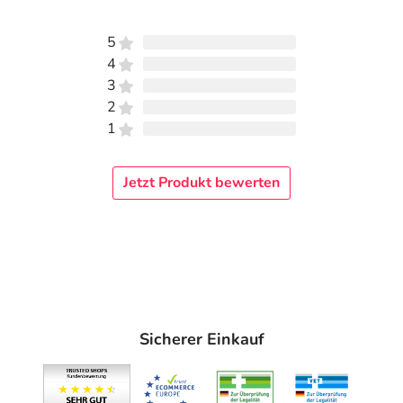
Bort GmbH
Am Schweizerbach 1
5
71384 Weinstadt
4
3
elektronische Adresse: https://www.bort.de
2
Angaben gem. EU-Produktsicherheitsverordnung (GPSR)
1
anzeigen
Das
PDF des Beipackzettels
können Sie sich oben
Jetzt Produkt bewerten
herunterladen.
Sicherer Einkauf