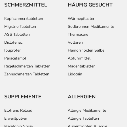
SCHMERZMITTEL
HÄUFIG GESUCHT
Kopfschmerztabletten
Wärmepflaster
Migräne Tabletten
Sodbrennen Medikamente
ASS Tabletten
Thermacare
Diclofenac
Voltaren
Ibuprofen
Hämorrhoiden Salbe
Paracetamol
Abführmittel
Regelschmerzen Tabletten
Magentabletten
Zahnschmerzen Tabletten
Lidocain
SUPPLEMENTE
ALLERGIEN
Elotrans Reload
Allergie Medikamente
Eiweißpulver
Allergie Tabletten
Melatonin Spray
Augentropfen Allergie