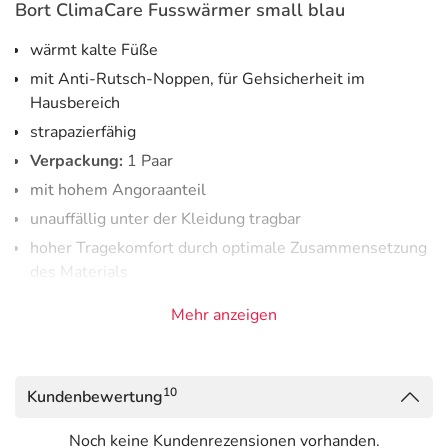
Bort ClimaCare Fusswärmer small blau
wärmt kalte Füße
mit Anti-Rutsch-Noppen, für Gehsicherheit im
Hausbereich
strapazierfähig
Verpackung:
1 Paar
mit hohem Angoraanteil
unauffällig unter der Kleidung tragbar
hoher Tragekomfort durch optimale Zusammensetzung
des Materials
Größe:
small Schuhgröße 36-38
Mehr anzeigen
Materialzusammensetzung
67 % Schurwolle, 25 % Angora, 8 % Polyamid
10
Kundenbewertung
Adresse des Anbieters/Herstellers
Noch keine Kundenrezensionen vorhanden.