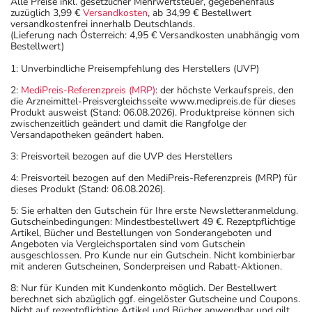
Alle Preise inkl. gesetzlicher Mehrwertsteuer, gegebenenfalls
zuzüglich 3,99 €
Versandkosten
, ab 34,99 € Bestellwert
versandkostenfrei innerhalb Deutschlands.
(Lieferung nach Österreich: 4,95 € Versandkosten unabhängig vom
Bestellwert)
1: Unverbindliche Preisempfehlung des Herstellers (UVP)
2:
MediPreis-Referenzpreis (MRP)
: der höchste Verkaufspreis, den
die Arzneimittel-Preisvergleichsseite www.medipreis.de für dieses
Produkt ausweist (Stand: 06.08.2026). Produktpreise können sich
zwischenzeitlich geändert und damit die Rangfolge der
Versandapotheken geändert haben.
3: Preisvorteil bezogen auf die UVP des Herstellers
4: Preisvorteil bezogen auf den MediPreis-Referenzpreis (MRP) für
dieses Produkt (Stand: 06.08.2026).
5: Sie erhalten den Gutschein für Ihre erste Newsletteranmeldung.
Gutscheinbedingungen: Mindestbestellwert 49 €. Rezeptpflichtige
Artikel, Bücher und Bestellungen von Sonderangeboten und
Angeboten via Vergleichsportalen sind vom Gutschein
ausgeschlossen. Pro Kunde nur ein Gutschein. Nicht kombinierbar
mit anderen Gutscheinen, Sonderpreisen und Rabatt-Aktionen.
8: Nur für Kunden mit Kundenkonto möglich. Der Bestellwert
berechnet sich abzüglich ggf. eingelöster Gutscheine und Coupons.
Nicht auf rezeptpflichtige Artikel und Bücher anwendbar und gilt