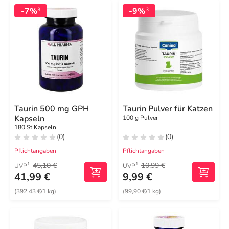
-7%
-9%
3
3
Taurin 500 mg GPH
Taurin Pulver für Katzen
Kapseln
100 g Pulver
180 St Kapseln
(0)
(0)
Pflichtangaben
Pflichtangaben
45,10 €
10,99 €
1
1
UVP
UVP
41,99 €
9,99 €
(392,43 €/1 kg)
(99,90 €/1 kg)