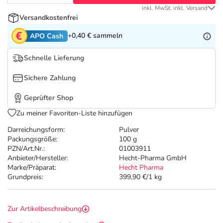
Refluthin, Lasea & Carmenthin Deals
Sport & Fitness
Täglich gut versorgt
inkl. MwSt. inkl. Versand
Versandkostenfrei
Salus Deals
Tierapotheke
+0,40 €
sammeln
APO Cash
Vitamine & Mineralstoffe
Schnelle Lieferung
Sichere Zahlung
Marken
Geprüfter Shop
Zu meiner Favoriten-Liste hinzufügen
Darreichungsform:
Pulver
Packungsgröße:
100 g
PZN/Art.Nr.:
01003911
Anbieter/Hersteller:
Hecht-Pharma GmbH
Marke/Präparat:
Hecht Pharma
Grundpreis:
399,90 €/1 kg
Zur Artikelbeschreibung