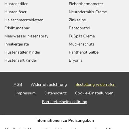
Hustenstiller
Fieberthermometer
Hustenlöser
Neurodermitis Creme
Halsschmerztabletten
Zinksalbe
Erkältungsbad
Pantoprazol
Meerwasser Nasenspray
Fußpilz Creme
Inhaliergeräte
Mückenschutz
Hustenstiller Kinder
Panthenol Salbe
Hustensaft Kinder
Bryonia
AGB
Widerrufsbelehrung
Bestellung widerrufen
Impressum
Datenschutz
Cookie-Einstellungen
Barrierefreiheitserklärung
Informationen zu Preisangaben