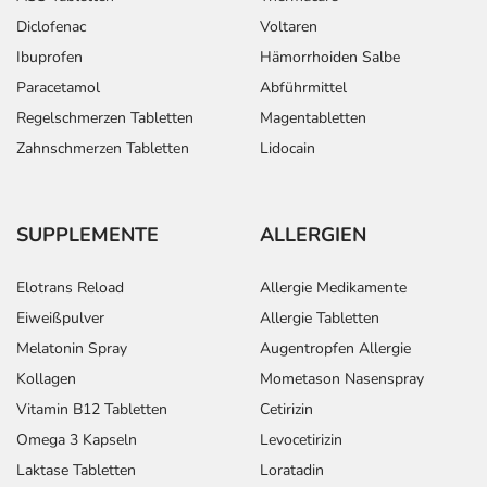
Diclofenac
Voltaren
Ibuprofen
Hämorrhoiden Salbe
Paracetamol
Abführmittel
Regelschmerzen Tabletten
Magentabletten
Zahnschmerzen Tabletten
Lidocain
SUPPLEMENTE
ALLERGIEN
Elotrans Reload
Allergie Medikamente
Eiweißpulver
Allergie Tabletten
Melatonin Spray
Augentropfen Allergie
Kollagen
Mometason Nasenspray
Vitamin B12 Tabletten
Cetirizin
Omega 3 Kapseln
Levocetirizin
Laktase Tabletten
Loratadin