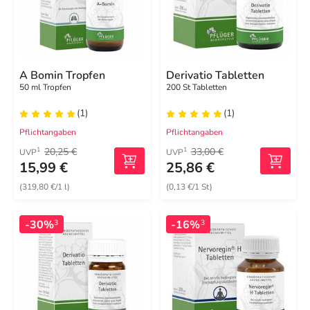
A Bomin Tropfen
Derivatio Tabletten
50 ml Tropfen
200 St Tabletten
(1)
(1)
Pflichtangaben
Pflichtangaben
20,25 €
33,00 €
1
1
UVP
UVP
15,99 €
25,86 €
(319,80 €/1 l)
(0,13 €/1 St)
-30%
-16%
3
3