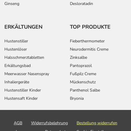
Ginseng
Desloratadin
ERKÄLTUNGEN
TOP PRODUKTE
Hustenstiller
Fieberthermometer
Hustenlöser
Neurodermitis Creme
Halsschmerztabletten
Zinksalbe
Erkältungsbad
Pantoprazol
Meerwasser Nasenspray
Fußpilz Creme
Inhaliergeräte
Mückenschutz
Hustenstiller Kinder
Panthenol Salbe
Hustensaft Kinder
Bryonia
AGB
Widerrufsbelehrung
Bestellung widerrufen