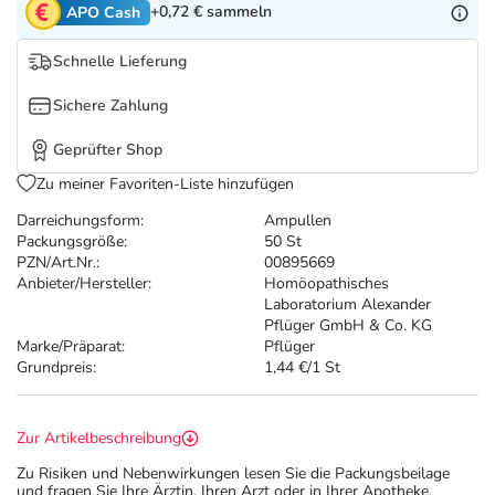
Refluthin, Lasea & Carmenthin Deals
Sport & Fitness
Täglich gut versorgt
+0,72 €
sammeln
APO Cash
Schnelle Lieferung
Salus Deals
Tierapotheke
Sichere Zahlung
Vitamine & Mineralstoffe
Geprüfter Shop
Zu meiner Favoriten-Liste hinzufügen
Marken
Darreichungsform:
Ampullen
Packungsgröße:
50 St
PZN/Art.Nr.:
00895669
Anbieter/Hersteller:
Homöopathisches
Laboratorium Alexander
Pflüger GmbH & Co. KG
Marke/Präparat:
Pflüger
Grundpreis:
1,44 €/1 St
Zur Artikelbeschreibung
Zu Risiken und Nebenwirkungen lesen Sie die Packungsbeilage
und fragen Sie Ihre Ärztin, Ihren Arzt oder in Ihrer Apotheke.