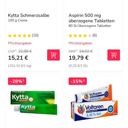
Kytta Schmerzsalbe
Aspirin 500 mg
überzogene Tabletten
100 g Creme
80 St Überzogene Tabletten
(16)
(6)
Pflichtangaben
Pflichtangaben
22,88 €
24,02 €
1
2
UVP
MRP
15,21 €
19,79 €
(152,10 €/1 kg)
(0,25 €/1 St)
-28%
-15%
3
4