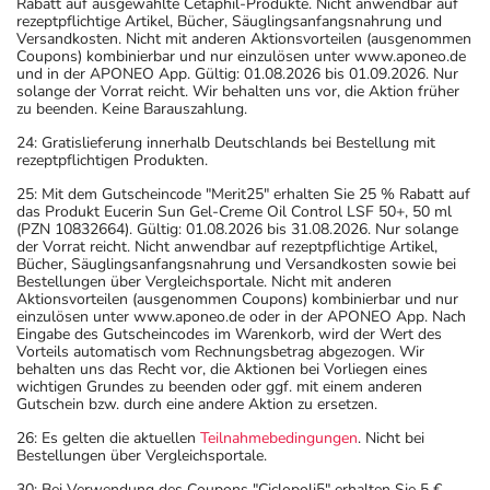
Rabatt auf ausgewählte Cetaphil-Produkte. Nicht anwendbar auf
rezeptpflichtige Artikel, Bücher, Säuglingsanfangsnahrung und
Versandkosten. Nicht mit anderen Aktionsvorteilen (ausgenommen
Coupons) kombinierbar und nur einzulösen unter www.aponeo.de
und in der APONEO App. Gültig: 01.08.2026 bis 01.09.2026. Nur
solange der Vorrat reicht. Wir behalten uns vor, die Aktion früher
zu beenden. Keine Barauszahlung.
24: Gratislieferung innerhalb Deutschlands bei Bestellung mit
rezeptpflichtigen Produkten.
25: Mit dem Gutscheincode "Merit25" erhalten Sie 25 % Rabatt auf
das Produkt Eucerin Sun Gel-Creme Oil Control LSF 50+, 50 ml
(PZN 10832664). Gültig: 01.08.2026 bis 31.08.2026. Nur solange
der Vorrat reicht. Nicht anwendbar auf rezeptpflichtige Artikel,
Bücher, Säuglingsanfangsnahrung und Versandkosten sowie bei
Bestellungen über Vergleichsportale. Nicht mit anderen
Aktionsvorteilen (ausgenommen Coupons) kombinierbar und nur
einzulösen unter www.aponeo.de oder in der APONEO App. Nach
Eingabe des Gutscheincodes im Warenkorb, wird der Wert des
Vorteils automatisch vom Rechnungsbetrag abgezogen. Wir
behalten uns das Recht vor, die Aktionen bei Vorliegen eines
wichtigen Grundes zu beenden oder ggf. mit einem anderen
Gutschein bzw. durch eine andere Aktion zu ersetzen.
26: Es gelten die aktuellen
Teilnahmebedingungen
. Nicht bei
Bestellungen über Vergleichsportale.
30: Bei Verwendung des Coupons "Ciclopoli5" erhalten Sie 5 €