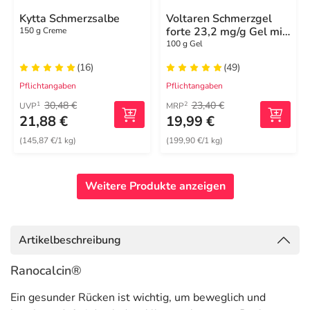
Kytta Schmerzsalbe
Voltaren Schmerzgel
forte 23,2 mg/g Gel mit
150 g Creme
Diclofenac
100 g Gel
(16)
(49)
Pflichtangaben
Pflichtangaben
30,48 €
23,40 €
1
2
UVP
MRP
21,88 €
19,99 €
(145,87 €/1 kg)
(199,90 €/1 kg)
Weitere Produkte anzeigen
Artikelbeschreibung
Ranocalcin®
Ein gesunder Rücken ist wichtig, um beweglich und