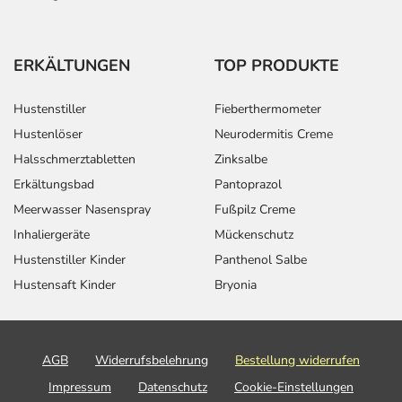
ERKÄLTUNGEN
TOP PRODUKTE
Hustenstiller
Fieberthermometer
Hustenlöser
Neurodermitis Creme
Halsschmerztabletten
Zinksalbe
Erkältungsbad
Pantoprazol
Meerwasser Nasenspray
Fußpilz Creme
Inhaliergeräte
Mückenschutz
Hustenstiller Kinder
Panthenol Salbe
Hustensaft Kinder
Bryonia
AGB
Widerrufsbelehrung
Bestellung widerrufen
Impressum
Datenschutz
Cookie-Einstellungen