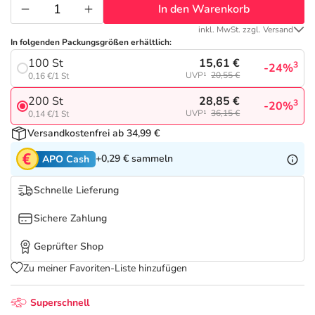
Refluthin, Lasea & Carmenthin Deals
Sport & Fitness
Täglich gut versorgt
In den Warenkorb
inkl. MwSt. zzgl. Versand
Salus Deals
Tierapotheke
In folgenden Packungsgrößen erhältlich:
15,61 €
100 St
3
-24%
UVP¹
20,55 €
0,16 €/1 St
Vitamine & Mineralstoffe
28,85 €
200 St
3
-20%
UVP¹
36,15 €
0,14 €/1 St
Marken
Versandkostenfrei ab 34,99 €
+0,29 €
sammeln
APO Cash
Schnelle Lieferung
Sichere Zahlung
Geprüfter Shop
Zu meiner Favoriten-Liste hinzufügen
Superschnell