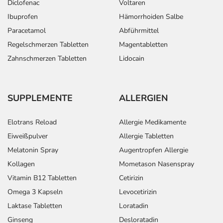
Diclofenac
Voltaren
Ibuprofen
Hämorrhoiden Salbe
Paracetamol
Abführmittel
Regelschmerzen Tabletten
Magentabletten
Zahnschmerzen Tabletten
Lidocain
SUPPLEMENTE
ALLERGIEN
Elotrans Reload
Allergie Medikamente
Eiweißpulver
Allergie Tabletten
Melatonin Spray
Augentropfen Allergie
Kollagen
Mometason Nasenspray
Vitamin B12 Tabletten
Cetirizin
Omega 3 Kapseln
Levocetirizin
Laktase Tabletten
Loratadin
Ginseng
Desloratadin