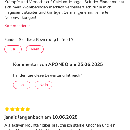
Krämpfe und Verdacht auf Calcium-Mangel. Seit der Einnahme hat
40 mg Acidum silicicum D2
sich mein Wohlbefinden merklich verbessert. Ich fühle mich
75 mg Calcium carbonicum Hahnemanni D1
insgesamt stabiler und kräftiger. Sehr angenehm: keinerlei
Nebenwirkungen!
10 mg Calcium fluoratum D4
Kommentieren
75 mg Calcium phosphoricum D1
10 mg Ferrum phosphoricum D2
Fanden Sie diese Bewertung hilfreich?
10 mg Zincum metallicum D10
Ja
Nein
Sonstige Bestandteile: Lactose-1-Wasser,
Calciumbehenat, Kartoffelstärke
Kommentar von APONEO am 25.06.2025
Adresse des Anbieters/Herstellers
Fanden Sie diese Bewertung hilfreich?
Ja
Nein
Homöopathisches Laboratorium Alexander Pflüger GmbH
& Co. KG
Röntgenstr. 4
33378 Rheda-Wiedenbrück
jannis langenbach am 10.06.2025
Das
PDF des Beipackzettels
können Sie sich oben
Als aktiver Mountainbiker brauche ich starke Knochen und ein
herunterladen.