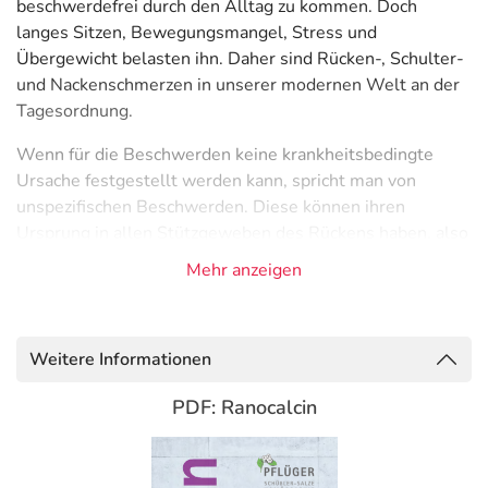
beschwerdefrei durch den Alltag zu kommen. Doch
langes Sitzen, Bewegungsmangel, Stress und
Übergewicht belasten ihn. Daher sind Rücken-, Schulter-
und Nackenschmerzen in unserer modernen Welt an der
Tagesordnung.
Wenn für die Beschwerden keine krankheitsbedingte
Ursache festgestellt werden kann, spricht man von
unspezifischen Beschwerden. Diese können ihren
Ursprung in allen Stützgeweben des Rückens haben, also
u. a. in Knochen, Gelenken, Bandscheiben, Bändern und
Mehr anzeigen
im faszialen Bindegewebe (kurz: Faszien). Neue
Forschungsergebnisse zeigen, dass die Faszien eine
besonders große Rolle spielen: Wenn sie verkleben und
Weitere Informationen
an Elastizität verlieren, können sie Schmerzen auslösen.
PDF: Ranocalcin
Ranocalcin® mit sechs enthält sechs mineralische
Wirkstoffe, die sich optimal ergänzen:
Acidum silicicum
,
Calcium carbonicum Hahnemanni
,
Calcium fluoratum
,
Calcium phosphoricum
,
Ferrum phosphoricum
und
Zincum