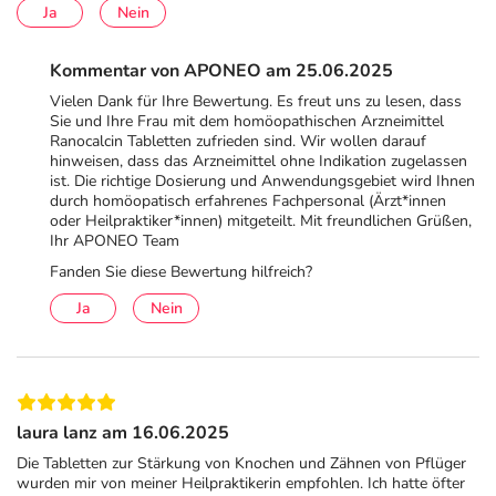
Ja
Nein
Bei Besserung der Beschwerden ist die Häufigkeit der
Anwendung zu reduzieren.
Kommentar von APONEO am 25.06.2025
In Zweifelsfällen halten Sie bitte Rücksprache mit
Vielen Dank für Ihre Bewertung. Es freut uns zu lesen, dass
homöopatisch erfahrenem Fachpersonal (Ärzt*innen
Sie und Ihre Frau mit dem homöopathischen Arzneimittel
oder Heilpraktiker*innen).
Ranocalcin Tabletten zufrieden sind. Wir wollen darauf
hinweisen, dass das Arzneimittel ohne Indikation zugelassen
Hinweise
ist. Die richtige Dosierung und Anwendungsgebiet wird Ihnen
durch homöopatisch erfahrenes Fachpersonal (Ärzt*innen
Enthält:
Lactose
oder Heilpraktiker*innen) mitgeteilt. Mit freundlichen Grüßen,
Ihr APONEO Team
Bitte Packungsbeilage beachten.
Fanden Sie diese Bewertung hilfreich?
Bitte verwenden Sie dieses Arzneimittel nicht mehr nach
Ja
Nein
dem auf der Packung oder der Umverpackung
angegebenen Verfallsdatum. Das Verfallsdatum bezieht
sich auf den letzten Tag des angegebenen Monats.
Inhaltsstoffe
laura lanz am 16.06.2025
Die Tabletten zur Stärkung von Knochen und Zähnen von Pflüger
Wirkstoff
je 1 Tablette:
wurden mir von meiner Heilpraktikerin empfohlen. Ich hatte öfter