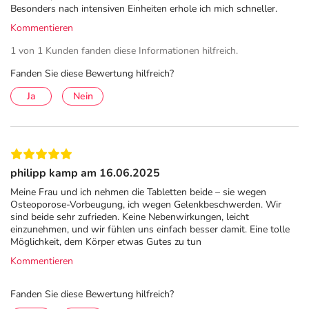
Bei Besserung der Beschwerden ist die Häufigkeit der
Besonders nach intensiven Einheiten erhole ich mich schneller.
Anwendung zu reduzieren.
Kommentieren
1 von 1 Kunden fanden diese Informationen hilfreich.
Kindern bis 12 Jahren:
Fanden Sie diese Bewertung hilfreich?
Die Akutdosierung bei erfolgt halbstündlich bis
stündlich bis zu 6 mal täglich, in chronischen Fällen 1 -
Ja
Nein
3 mal täglich. Dazu wird jeweils 1 Tablette in 6
Teelöffeln Wasser aufgelöst. Von dieser Lösung
erhalten:
- Säuglinge bis zum 1. Lebensjahr nach ärztlicher
philipp kamp am 16.06.2025
Rücksprache: 2 Teelöffel,
Meine Frau und ich nehmen die Tabletten beide – sie wegen
- Kleinkinder bis unter 6 Jahren: 3 Teelöffel,
Osteoporose-Vorbeugung, ich wegen Gelenkbeschwerden. Wir
- Kinder ab 6 bis unter 12 Jahren: 4 Teelöffel.
sind beide sehr zufrieden. Keine Nebenwirkungen, leicht
einzunehmen, und wir fühlen uns einfach besser damit. Eine tolle
Der Rest der Lösung ist jeweils wegzuschütten.
Möglichkeit, dem Körper etwas Gutes zu tun
Eine über eine Woche hinausgehende Anwendung
Kommentieren
sollte nur nach Rücksprache mit homöopatisch
erfahrenem Fachpersonal (Ärzt*innen oder
Fanden Sie diese Bewertung hilfreich?
Heilpraktiker*innen) erfolgen.