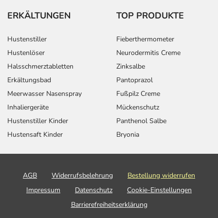
ERKÄLTUNGEN
TOP PRODUKTE
Hustenstiller
Fieberthermometer
Hustenlöser
Neurodermitis Creme
Halsschmerztabletten
Zinksalbe
Erkältungsbad
Pantoprazol
Meerwasser Nasenspray
Fußpilz Creme
Inhaliergeräte
Mückenschutz
Hustenstiller Kinder
Panthenol Salbe
Hustensaft Kinder
Bryonia
AGB
Widerrufsbelehrung
Bestellung widerrufen
Impressum
Datenschutz
Cookie-Einstellungen
Barrierefreiheitserklärung