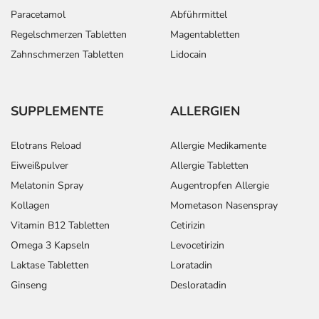
Paracetamol
Abführmittel
Regelschmerzen Tabletten
Magentabletten
Zahnschmerzen Tabletten
Lidocain
SUPPLEMENTE
ALLERGIEN
Elotrans Reload
Allergie Medikamente
Eiweißpulver
Allergie Tabletten
Melatonin Spray
Augentropfen Allergie
Kollagen
Mometason Nasenspray
Vitamin B12 Tabletten
Cetirizin
Omega 3 Kapseln
Levocetirizin
Laktase Tabletten
Loratadin
Ginseng
Desloratadin