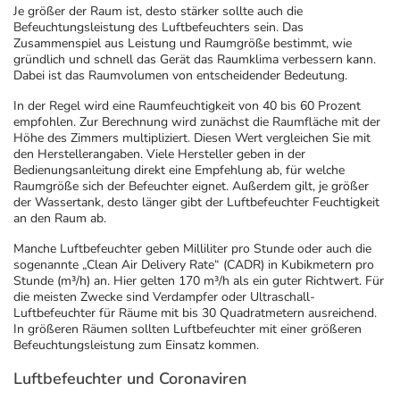
Je größer der Raum ist, desto stärker sollte auch die
Befeuchtungsleistung des Luftbefeuchters sein. Das
Zusammenspiel aus Leistung und Raumgröße bestimmt, wie
gründlich und schnell das Gerät das Raumklima verbessern kann.
Dabei ist das Raumvolumen von entscheidender Bedeutung.
In der Regel wird eine Raumfeuchtigkeit von 40 bis 60 Prozent
empfohlen. Zur Berechnung wird zunächst die Raumfläche mit der
Höhe des Zimmers multipliziert. Diesen Wert vergleichen Sie mit
den Herstellerangaben. Viele Hersteller geben in der
Bedienungsanleitung direkt eine Empfehlung ab, für welche
Raumgröße sich der Befeuchter eignet. Außerdem gilt, je größer
der Wassertank, desto länger gibt der Luftbefeuchter Feuchtigkeit
an den Raum ab.
Manche Luftbefeuchter geben Milliliter pro Stunde oder auch die
sogenannte „Clean Air Delivery Rate“ (CADR) in Kubikmetern pro
Stunde (m³/h) an. Hier gelten 170 m³/h als ein guter Richtwert. Für
die meisten Zwecke sind Verdampfer oder Ultraschall-
Luftbefeuchter für Räume mit bis 30 Quadratmetern ausreichend.
In größeren Räumen sollten Luftbefeuchter mit einer größeren
Befeuchtungsleistung zum Einsatz kommen.
Luftbefeuchter und Coronaviren