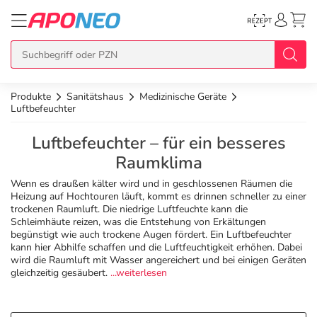
Produkte
Sanitätshaus
Medizinische Geräte
zurück
zurück
zurück
zurück
zurück
Luftbefeuchter
Luftbefeuchter – für ein besseres
Übersicht Produkte
Übersicht Aktionen
Übersicht Services
Übersicht Rezept einlösen
Übersicht APO Cash Deals
Raumklima
Topseller
APO Cash Deals
Dermatologische Beratung
E-Rezept auf Karte
Alle APO Cash Deals
Wenn es draußen kälter wird und in geschlossenen Räumen die
Heizung auf Hochtouren läuft, kommt es drinnen schneller zu einer
trockenen Raumluft. Die niedrige Luftfeuchte kann die
Schleimhäute reizen, was die Entstehung von Erkältungen
Neuheiten
Gratis dazu
Wechselwirkungscheck
E-Rezept Ausdruck
20% Extra Cash
begünstigt wie auch trockene Augen fördert. Ein Luftbefeuchter
kann hier Abhilfe schaffen und die Luftfeuchtigkeit erhöhen. Dabei
wird die Raumluft mit Wasser angereichert und bei einigen Geräten
Im Set günstiger
Diabetes-Risiko-Test
Papier-Rezept
15% Extra Cash
Arzneimittel
gleichzeitig gesäubert.
...weiterlesen
Schnäppchen
BMI-Rechner
10% Extra Cash
Bio & Genuss