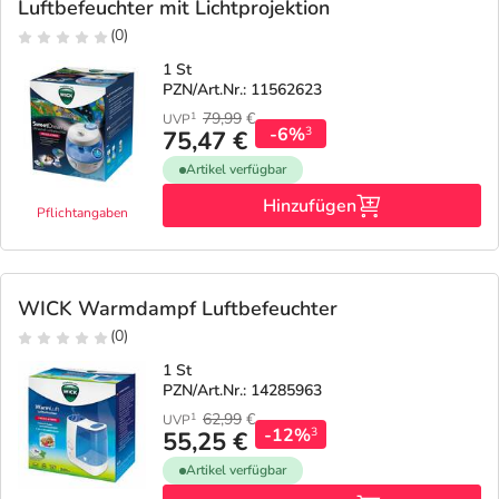
Refluthin, Lasea & Carmenthin Deals
Sport & Fitness
Täglich gut versorgt
Luftbefeuchter mit Lichtprojektion
(0)
Salus Deals
Tierapotheke
1 St
PZN/Art.Nr.: 11562623
79,99
€
1
UVP
Vitamine & Mineralstoffe
-6%
3
75,47 €
Artikel verfügbar
Marken
Hinzufügen
Pflichtangaben
WICK Warmdampf Luftbefeuchter
(0)
1 St
PZN/Art.Nr.: 14285963
62,99
€
1
UVP
-12%
3
55,25 €
Artikel verfügbar