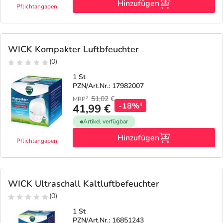
Hinzufügen
Pflichtangaben
WICK Kompakter Luftbfeuchter
(0)
1 St
PZN/Art.Nr.: 17982007
51,02
€
2
MRP
-18%
4
41,99 €
Artikel verfügbar
Hinzufügen
Pflichtangaben
WICK Ultraschall Kaltluftbefeuchter
(0)
1 St
PZN/Art.Nr.: 16851243