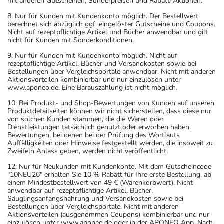
mit anderen Gutscheinen, Sonderpreisen und Rabatt-Aktionen.
8: Nur für Kunden mit Kundenkonto möglich. Der Bestellwert
berechnet sich abzüglich ggf. eingelöster Gutscheine und Coupons.
Nicht auf rezeptpflichtige Artikel und Bücher anwendbar und gilt
nicht für Kunden mit Sonderkonditionen.
9: Nur für Kunden mit Kundenkonto möglich. Nicht auf
rezeptpflichtige Artikel, Bücher und Versandkosten sowie bei
Bestellungen über Vergleichsportale anwendbar. Nicht mit anderen
Aktionsvorteilen kombinierbar und nur einzulösen unter
www.aponeo.de. Eine Barauszahlung ist nicht möglich.
10: Bei Produkt- und Shop-Bewertungen von Kunden auf unseren
Produktdetailseiten können wir nicht sicherstellen, dass diese nur
von solchen Kunden stammen, die die Waren oder
Dienstleistungen tatsächlich genutzt oder erworben haben.
Bewertungen, bei denen bei der Prüfung des Wortlauts
Auffälligkeiten oder Hinweise festgestellt werden, die insoweit zu
Zweifeln Anlass geben, werden nicht veröffentlicht.
12: Nur für Neukunden mit Kundenkonto. Mit dem Gutscheincode
"10NEU26" erhalten Sie 10 % Rabatt für Ihre erste Bestellung, ab
einem Mindestbestellwert von 49 € (Warenkorbwert). Nicht
anwendbar auf rezeptpflichtige Artikel, Bücher,
Säuglingsanfangsnahrung und Versandkosten sowie bei
Bestellungen über Vergleichsportale. Nicht mit anderen
Aktionsvorteilen (ausgenommen Coupons) kombinierbar und nur
einzulösen unter www.aponeo.de oder in der APONEO App. Nach