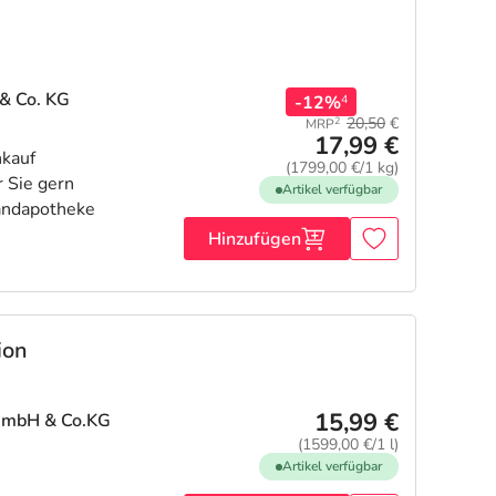
& Co. KG
-12%
4
20,50
€
2
MRP
17,99 €
(1799,00 €/1 kg)
Artikel verfügbar
Hinzufügen
ion
15,99 €
GmbH & Co.KG
(1599,00 €/1 l)
Artikel verfügbar