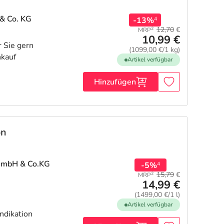
& Co. KG
-13%
4
12,70
€
2
MRP
10,99 €
(1099,00 €/1 kg)
Artikel verfügbar
Hinzufügen
on
GmbH & Co.KG
-5%
4
15,79
€
2
MRP
14,99 €
(1499,00 €/1 l)
Artikel verfügbar
ndikation