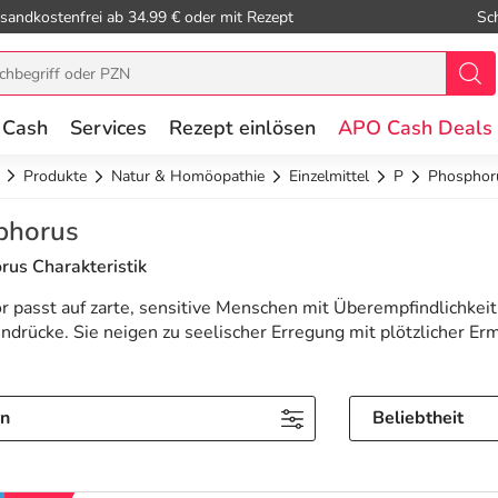
sandkostenfrei ab 34.99 € oder mit Rezept
Sc
 Cash
Services
Rezept einlösen
APO Cash Deals
Produkte
Natur & Homöopathie
Einzelmittel
P
Phosphor
phorus
rus Charakteristik
 passt auf zarte, sensitive Menschen mit Überempfindlichkei
ndrücke. Sie neigen zu seelischer Erregung mit plötzlicher 
rn
Beliebtheit