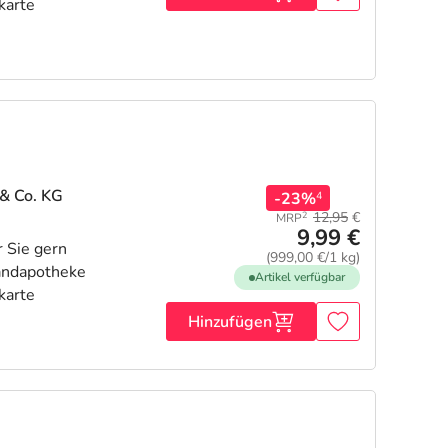
& Co. KG
-23%
4
12,95
€
2
MRP
9,99 €
(999,00 €/1 kg)
Artikel verfügbar
Hinzufügen