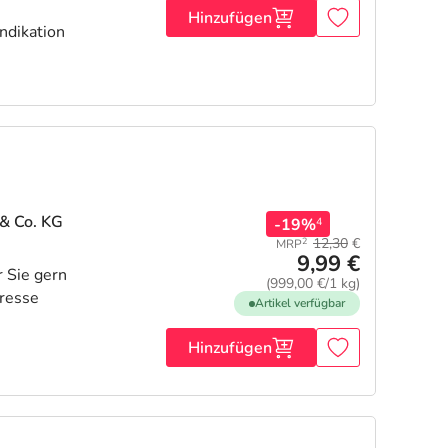
Hinzufügen
ndikation
& Co. KG
-19%
4
12,30
€
2
MRP
9,99 €
(999,00 €/1 kg)
Artikel verfügbar
Hinzufügen