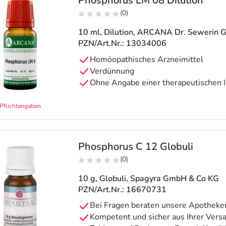
Phosphorus LM 08 Dilution
(0)
10 ml, Dilution
, ARCANA Dr. Sewerin 
PZN/Art.Nr.: 13034006
Homöopathisches Arzneimittel
Verdünnung
Ohne Angabe einer therapeutischen I
Pflichtangaben
Phosphorus C 12 Globuli
(0)
10 g, Globuli
, Spagyra GmbH & Co KG
PZN/Art.Nr.: 16670731