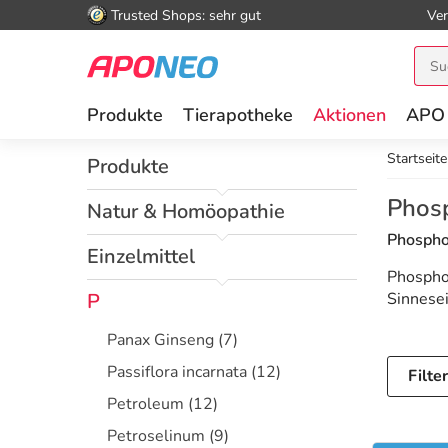
Trusted Shops: sehr gut
Ver
Produkte
Tierapotheke
Aktionen
APO
Startseite
Produkte
Phos
Natur & Homöopathie
Phospho
Einzelmittel
Phosphor
P
Sinnesei
Panax Ginseng
(7)
Passiflora incarnata
(12)
Filte
Petroleum
(12)
Petroselinum
(9)