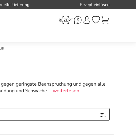
hnelle Lieferung
Rezept einlösen
us
t gegen geringste Beanspruchung und gegen alle
Ermüdung und Schwäche.
...weiterlesen