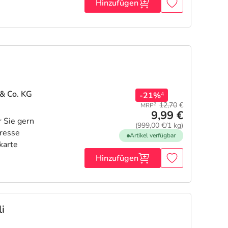
Hinzufügen
& Co. KG
-21%
4
12,70
€
2
MRP
9,99 €
(999,00 €/1 kg)
Artikel verfügbar
Hinzufügen
i