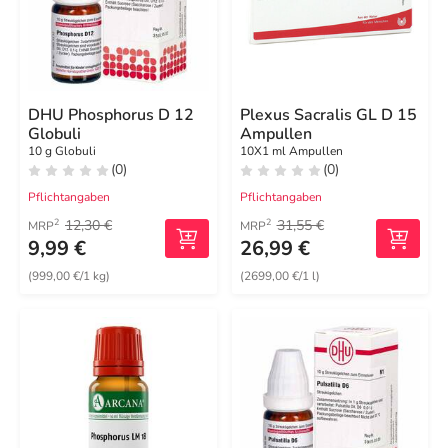
DHU Phosphorus D 12
Plexus Sacralis GL D 15
Globuli
Ampullen
10 g Globuli
10X1 ml Ampullen
(0)
(0)
Pflichtangaben
Pflichtangaben
12,30 €
31,55 €
2
2
MRP
MRP
9,99 €
26,99 €
(999,00 €/1 kg)
(2699,00 €/1 l)