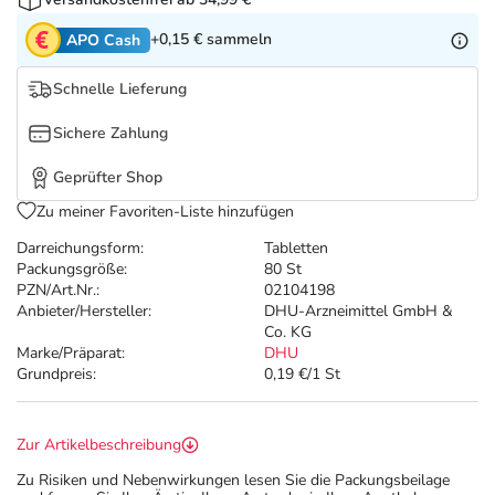
Refluthin, Lasea & Carmenthin Deals
Sport & Fitness
Täglich gut versorgt
+0,15 €
sammeln
APO Cash
Salus Deals
Tierapotheke
Schnelle Lieferung
Vitamine & Mineralstoffe
Sichere Zahlung
Geprüfter Shop
Marken
Zu meiner Favoriten-Liste hinzufügen
Darreichungsform:
Tabletten
Packungsgröße:
80 St
PZN/Art.Nr.:
02104198
Anbieter/Hersteller:
DHU-Arzneimittel GmbH &
Co. KG
Marke/Präparat:
DHU
Grundpreis:
0,19 €/1 St
Zur Artikelbeschreibung
Zu Risiken und Nebenwirkungen lesen Sie die Packungsbeilage