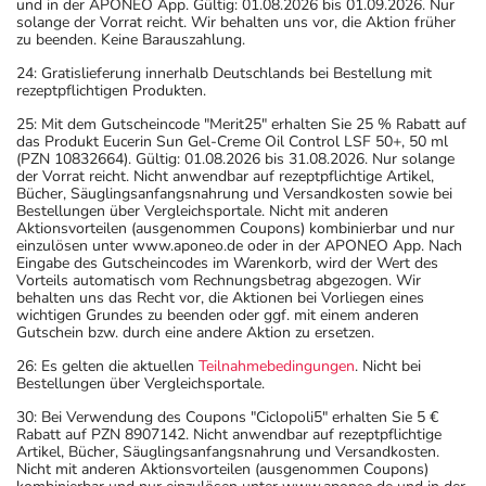
und in der APONEO App. Gültig: 01.08.2026 bis 01.09.2026. Nur
solange der Vorrat reicht. Wir behalten uns vor, die Aktion früher
zu beenden. Keine Barauszahlung.
24: Gratislieferung innerhalb Deutschlands bei Bestellung mit
rezeptpflichtigen Produkten.
25: Mit dem Gutscheincode "Merit25" erhalten Sie 25 % Rabatt auf
das Produkt Eucerin Sun Gel-Creme Oil Control LSF 50+, 50 ml
(PZN 10832664). Gültig: 01.08.2026 bis 31.08.2026. Nur solange
der Vorrat reicht. Nicht anwendbar auf rezeptpflichtige Artikel,
Bücher, Säuglingsanfangsnahrung und Versandkosten sowie bei
Bestellungen über Vergleichsportale. Nicht mit anderen
Aktionsvorteilen (ausgenommen Coupons) kombinierbar und nur
einzulösen unter www.aponeo.de oder in der APONEO App. Nach
Eingabe des Gutscheincodes im Warenkorb, wird der Wert des
Vorteils automatisch vom Rechnungsbetrag abgezogen. Wir
behalten uns das Recht vor, die Aktionen bei Vorliegen eines
wichtigen Grundes zu beenden oder ggf. mit einem anderen
Gutschein bzw. durch eine andere Aktion zu ersetzen.
26: Es gelten die aktuellen
Teilnahmebedingungen
. Nicht bei
Bestellungen über Vergleichsportale.
30: Bei Verwendung des Coupons "Ciclopoli5" erhalten Sie 5 €
Rabatt auf PZN 8907142. Nicht anwendbar auf rezeptpflichtige
Artikel, Bücher, Säuglingsanfangsnahrung und Versandkosten.
Nicht mit anderen Aktionsvorteilen (ausgenommen Coupons)