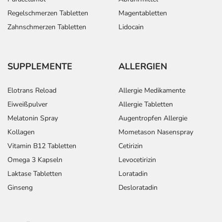
Regelschmerzen Tabletten
Magentabletten
Zahnschmerzen Tabletten
Lidocain
SUPPLEMENTE
ALLERGIEN
Elotrans Reload
Allergie Medikamente
Eiweißpulver
Allergie Tabletten
Melatonin Spray
Augentropfen Allergie
Kollagen
Mometason Nasenspray
Vitamin B12 Tabletten
Cetirizin
Omega 3 Kapseln
Levocetirizin
Laktase Tabletten
Loratadin
Ginseng
Desloratadin