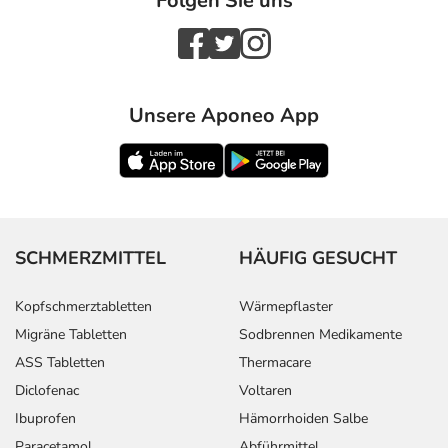
Folgen Sie uns
Unsere Aponeo App
SCHMERZMITTEL
HÄUFIG GESUCHT
Kopfschmerztabletten
Wärmepflaster
Migräne Tabletten
Sodbrennen Medikamente
ASS Tabletten
Thermacare
Diclofenac
Voltaren
Ibuprofen
Hämorrhoiden Salbe
Paracetamol
Abführmittel