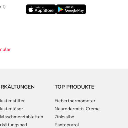
if)
mular
ERKÄLTUNGEN
TOP PRODUKTE
ustenstiller
Fieberthermometer
ustenlöser
Neurodermitis Creme
alsschmerztabletten
Zinksalbe
rkältungsbad
Pantoprazol