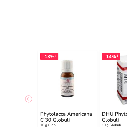
-13%
-14%
4
4
Phytolacca Americana
DHU Phyto
C 30 Globuli
Globuli
10 g Globuli
10 g Globuli