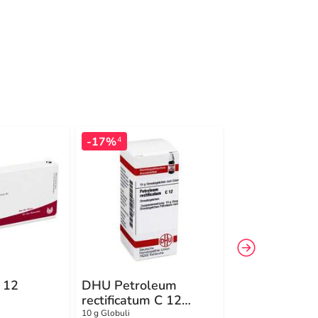
-17%
-6%
4
4
 12
DHU Petroleum
Platinum chlo
rectificatum C 12
Pankreas
Globuli
n
10 g Globuli
20 g Globuli