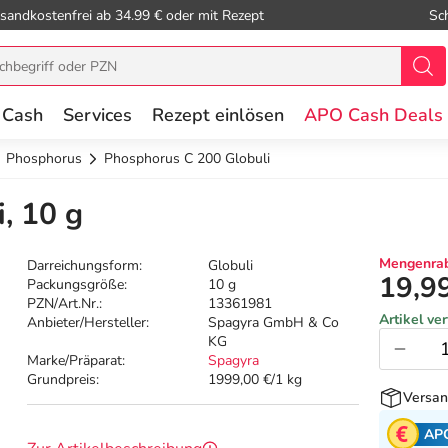
sandkostenfrei ab 34.99 € oder mit Rezept
Sc
 Cash
Services
Rezept einlösen
APO Cash Deals
Phosphorus
Phosphorus C 200 Globuli
, 10 g
Mengenrab
Darreichungsform:
Globuli
19,9
Packungsgröße:
10 g
PZN/Art.Nr.:
13361981
Artikel ve
Anbieter/Hersteller:
Spagyra GmbH & Co
KG
Marke/Präparat:
Spagyra
Grundpreis:
1999,00 €/1 kg
Versan
AP