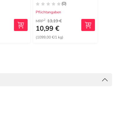
(0)
(0)
Pflichtangaben
Pflichtangaben
13,19 €
12,79 €
2
2
MRP
MRP
10,99 €
11,99 €
(1099,00 €/1 kg)
(599,50 €/1 kg)