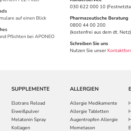
030 622 000 10 (Festnetztar
ads
mulare auf einen Blick
Pharmazeutische Beratung
0800 44 00 200
ches
(kostenfrei aus dem dt. Netz)
und Pflichten bei APONEO
Schreiben Sie uns
Nutzen Sie unser
Kontaktfor
SUPPLEMENTE
ALLERGIEN
Elotrans Reload
Allergie Medikamente
H
Eiweißpulver
Allergie Tabletten
H
Melatonin Spray
Augentropfen Allergie
H
Kollagen
Mometason
E