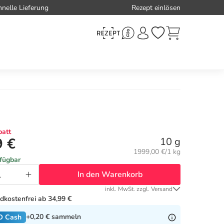
hnelle Lieferung
Rezept einlösen
att
9 €
10 g
Grundpreis:
1999,00 €/1 kg
rfügbar
In den Warenkorb
inkl. MwSt. zzgl. Versand
dkostenfrei ab 34,99 €
+0,20 €
sammeln
O Cash