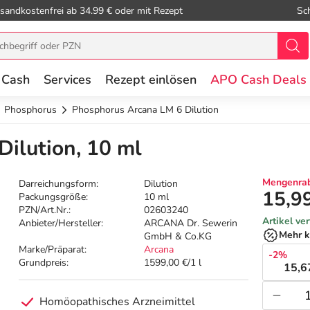
sandkostenfrei ab 34.99 € oder mit Rezept
Sc
 Cash
Services
Rezept einlösen
APO Cash Deals
Phosphorus
Phosphorus Arcana LM 6 Dilution
ilution, 10 ml
Mengenrab
Darreichungsform:
Dilution
15,9
Packungsgröße:
10 ml
PZN/Art.Nr.:
02603240
Artikel ve
Anbieter/Hersteller:
ARCANA Dr. Sewerin
Mehr k
GmbH & Co.KG
Marke/Präparat:
Arcana
-2%
Grundpreis:
1599,00 €/1 l
15,6
Homöopathisches Arzneimittel