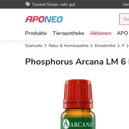
Trusted Shops: sehr gut
Ver
Produkte
Tierapotheke
Aktionen
APO
Startseite
Natur & Homöopathie
Einzelmittel
P
Phosphorus Arcana LM 6 D