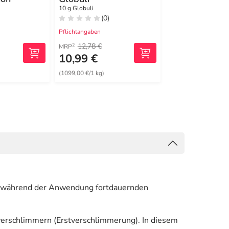
Globuli
10 g Globuli
10 g Globuli
(0)
(0)
Pflichtangaben
Pflichtangaben
12,78 €
14,45 €
2
2
MRP
MRP
10,99 €
12,99 €
(1099,00 €/1 kg)
(1299,00 €/1 kg)
ei während der Anwendung fortdauernden
erschlimmern (Erstverschlimmerung). In diesem