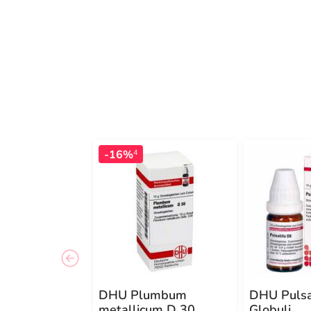
-16%
4
DHU Plumbum
DHU Pulsa
metallicum D 30
Globuli