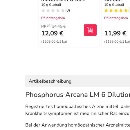
Globuli
10 g Globuli
10 g Globuli
(0)
(
Pflichtangaben
Pflichtangaben
14,45 €
2
MRP
12,09 €
11,99 €
(1209,00 €/1 kg)
(1199,00 €/1 kg
Artikelbeschreibung
Phosphorus Arcana LM 6 Dilutio
Registriertes homöopathisches Arzneimittel, dah
Krankheitssymptomen ist medizinischer Rat einzu
Bei der Anwendung homöopathischer Arzneimitte