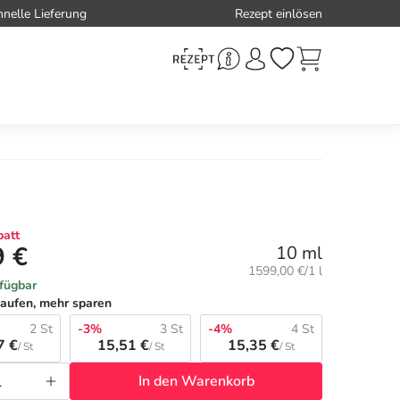
hnelle Lieferung
Rezept einlösen
att
9 €
10 ml
Grundpreis:
1599,00 €/1 l
rfügbar
aufen, mehr sparen
2 St
-3%
3 St
-4%
4 St
7 €
15,51 €
15,35 €
/ St
/ St
/ St
In den Warenkorb