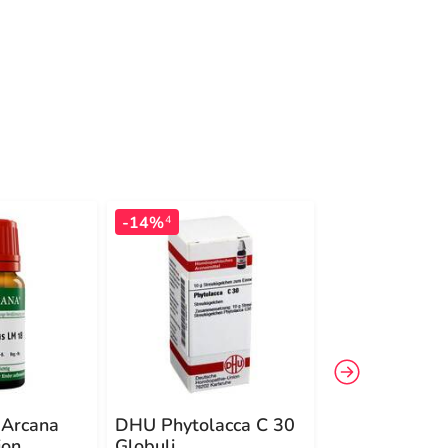
-14%
-10%
4
4
 Arcana
DHU Phytolacca C 30
DHU Petrole
ion
Globuli
rectificatum 