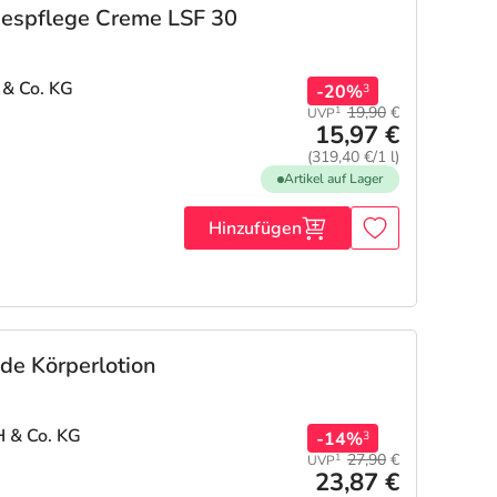
gespflege Creme LSF 30
 & Co. KG
-20%
3
19,90
€
1
UVP
15,97 €
(319,40 €/1 l)
Artikel auf Lager
Hinzufügen
de Körperlotion
H & Co. KG
-14%
3
27,90
€
1
UVP
23,87 €