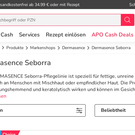
sandkostenfrei ab 34.99 € oder mit Rezept
Sc
 Cash
Services
Rezept einlösen
APO Cash Deals
Produkte
Markenshops
Dermasence
Dermasence Seborra
asence Seborra
ASENCE Seborra-Pflegelinie ist speziell für fettige, unreine 
h an Menschen mit Mischhaut oder empfindlicher Haut. Die Pr
ungshemmend und keratolytisch wirken und können im Gesich
sen
rn
Beliebtheit