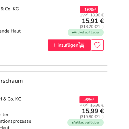
 & Co. KG
-16%
3
18,90
€
1
UVP
15,91 €
(318,20 €/1 l)
gende Haut
Artikel auf Lager
Hinzufügen
irschaum
H & Co. KG
-6%
4
16,96
€
2
MRP
15,99 €
eiten
(319,80 €/1 l)
rationsprozesse
Artikel verfügbar
 Haut