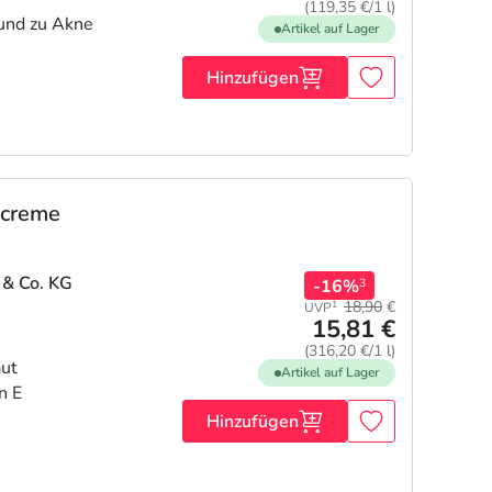
(119,35 €/1 l)
 und zu Akne
Artikel auf Lager
Hinzufügen
lcreme
 & Co. KG
-16%
3
18,90
€
1
UVP
15,81 €
(316,20 €/1 l)
aut
Artikel auf Lager
n E
Hinzufügen