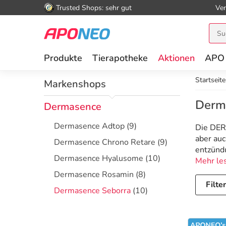
Trusted Shops: sehr gut
Ver
Produkte
Tierapotheke
Aktionen
APO
Startseite
Markenshops
Derm
Dermasence
Dermasence Adtop
(9)
Die DERM
aber auc
Dermasence Chrono Retare
(9)
entzünd
Dermasence Hyalusome
(10)
Mehr le
Dermasence Rosamin
(8)
Filte
Dermasence Seborra
(10)