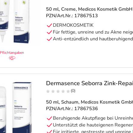
50 ml, Creme
, Medicos Kosmetik GmbH
PZN/Art.Nr.: 17867513
DERMOKOSMETIK
Für fettige, unreine und zu Akne nei
Anti-entzündlich und hautberuhigend
Pflichtangaben
Dermasence Seborra Zink-Repa
(0)
50 ml, Schaum
, Medicos Kosmetik Gmb
PZN/Art.Nr.: 17867536
Beruhigende Akutpflege bei Unreinh
Unterstützt die hauteigenen Regene
Für irritierte, gestresste und unreine