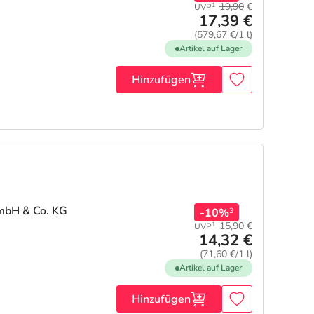
19,90
€
1
UVP
17,39 €
(579,67 €/1 l)
Artikel auf Lager
Hinzufügen
mbH & Co. KG
-10%
3
15,90
€
1
UVP
14,32 €
(71,60 €/1 l)
Artikel auf Lager
Hinzufügen