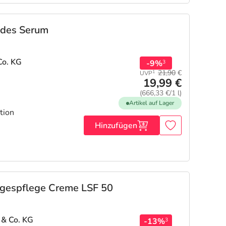
ndes Serum
Co. KG
-9%
3
21,90
€
1
UVP
19,99 €
(666,33 €/1 l)
Artikel auf Lager
tion
Hinzufügen
agespflege Creme LSF 50
 & Co. KG
-13%
3