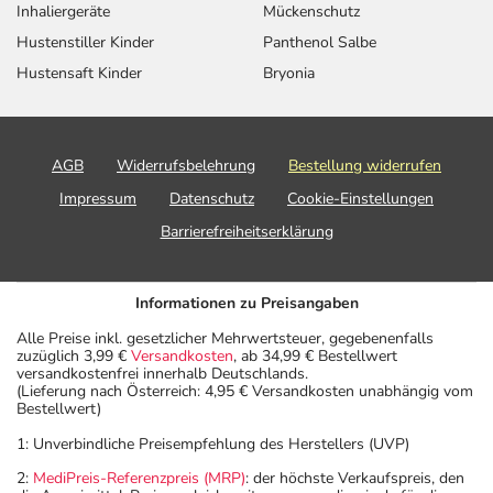
Inhaliergeräte
Mückenschutz
Hustenstiller Kinder
Panthenol Salbe
Hustensaft Kinder
Bryonia
AGB
Widerrufsbelehrung
Bestellung widerrufen
Impressum
Datenschutz
Cookie-Einstellungen
Barrierefreiheitserklärung
Informationen zu Preisangaben
Alle Preise inkl. gesetzlicher Mehrwertsteuer, gegebenenfalls
zuzüglich 3,99 €
Versandkosten
, ab 34,99 € Bestellwert
versandkostenfrei innerhalb Deutschlands.
(Lieferung nach Österreich: 4,95 € Versandkosten unabhängig vom
Bestellwert)
1: Unverbindliche Preisempfehlung des Herstellers (UVP)
2:
MediPreis-Referenzpreis (MRP)
: der höchste Verkaufspreis, den