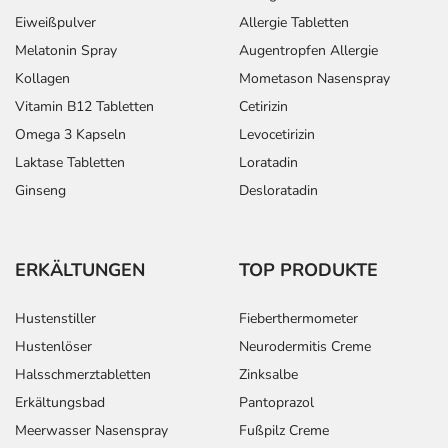
Eiweißpulver
Allergie Tabletten
Melatonin Spray
Augentropfen Allergie
Kollagen
Mometason Nasenspray
Vitamin B12 Tabletten
Cetirizin
Omega 3 Kapseln
Levocetirizin
Laktase Tabletten
Loratadin
Ginseng
Desloratadin
ERKÄLTUNGEN
TOP PRODUKTE
Hustenstiller
Fieberthermometer
Hustenlöser
Neurodermitis Creme
Halsschmerztabletten
Zinksalbe
Erkältungsbad
Pantoprazol
Meerwasser Nasenspray
Fußpilz Creme