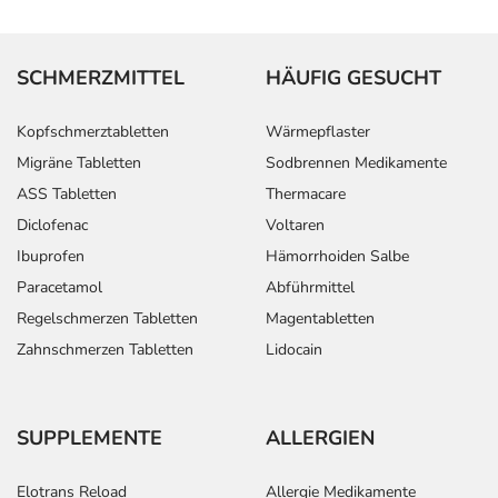
SCHMERZMITTEL
HÄUFIG GESUCHT
Kopfschmerztabletten
Wärmepflaster
Migräne Tabletten
Sodbrennen Medikamente
ASS Tabletten
Thermacare
Diclofenac
Voltaren
Ibuprofen
Hämorrhoiden Salbe
Paracetamol
Abführmittel
Regelschmerzen Tabletten
Magentabletten
Zahnschmerzen Tabletten
Lidocain
SUPPLEMENTE
ALLERGIEN
Elotrans Reload
Allergie Medikamente