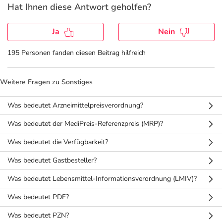
Hat Ihnen diese Antwort geholfen?
Geschenkideen
Fragen und Antworten
5% Extra Cash
Diabetes
Ja
Nein
Aktuelle Coupons
Kontakt
Avene & Ducray Deals
Körperpflege & Kosmetik
7
195 Personen fanden diesen Beitrag hilfreich
Ratgeber
Eucerin Deals
Liebe & Erotik
Summer SALE
Weitere Fragen zu Sonstiges
Was bedeutet Arzneimittelpreisverordnung?
Beliebte Beiträge
Evolsin Deals
Mutter & Kind
Reiseapotheke
Was bedeutet der MediPreis-Referenzpreis (MRP)?
E-Rezept einlösen
Frontline & Frontpro Deals
Nahrungsergänzung
Insektenschutz
Was bedeutet die Verfügbarkeit?
Was bedeutet Gastbesteller?
E-Rezept App
Nattermann Deals
Natur & Homöopathie
Sonnenpflege
Was bedeutet Lebensmittel-Informationsverordnung (LMIV)?
R(h)ein Nutrition Deals
Sanitätshaus
Sommerpflege für Haar und Kopfhaut
Was bedeutet PDF?
Was bedeutet PZN?