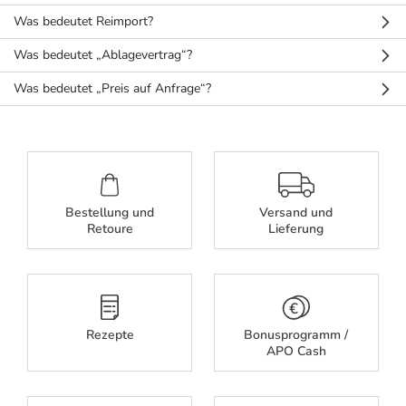
Refluthin, Lasea & Carmenthin Deals
Sport & Fitness
Täglich gut versorgt
Was bedeutet Reimport?
Salus Deals
Tierapotheke
Was bedeutet „Ablagevertrag“?
Was bedeutet „Preis auf Anfrage“?
Vitamine & Mineralstoffe
Marken
Bestellung und
Versand und
Retoure
Lieferung
Rezepte
Bonusprogramm /
APO Cash