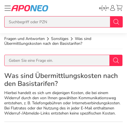
Fragen und Antworten
Sonstiges
Was sind
zurück
zurück
zurück
zurück
zurück
Übermittlungskosten nach den Basistarifen?
Übersicht Produkte
Übersicht Aktionen
Übersicht Services
Übersicht Rezept einlösen
Übersicht APO Cash Deals
Topseller
APO Cash Deals
Dermatologische Beratung
E-Rezept auf Karte
Alle APO Cash Deals
Was sind Übermittlungskosten nach
den Basistarifen?
Neuheiten
Gratis dazu
Wechselwirkungscheck
E-Rezept Ausdruck
20% Extra Cash
Hierbei handelt es sich um diejenigen Kosten, die bei einem
Widerruf durch den von Ihnen gewählten Kommunikationsweg
entstehen, z. B. Telefongebühren oder Internetverbindungskosten.
Im Set günstiger
Diabetes-Risiko-Test
Papier-Rezept
15% Extra Cash
Arzneimittel
Bei Flatrates oder der Nutzung des in jeder E-Mail enthaltenen
Widerruf-/Abmelde-Links entstehen keine spezifischen Kosten.
Schnäppchen
BMI-Rechner
10% Extra Cash
Bio & Genuss