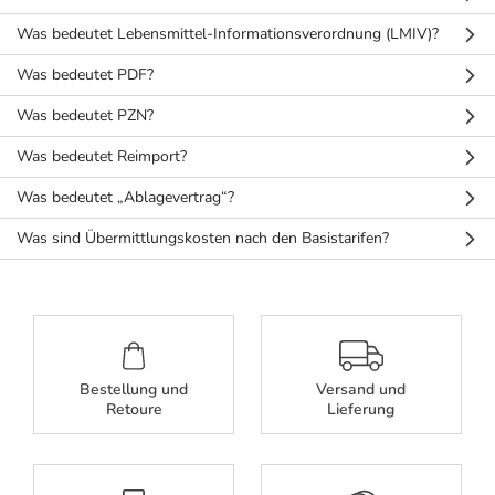
Refluthin, Lasea & Carmenthin Deals
Sport & Fitness
Täglich gut versorgt
Was bedeutet Lebensmittel-Informationsverordnung (LMIV)?
Salus Deals
Tierapotheke
Was bedeutet PDF?
Was bedeutet PZN?
Vitamine & Mineralstoffe
Was bedeutet Reimport?
Marken
Was bedeutet „Ablagevertrag“?
Was sind Übermittlungskosten nach den Basistarifen?
Bestellung und
Versand und
Retoure
Lieferung