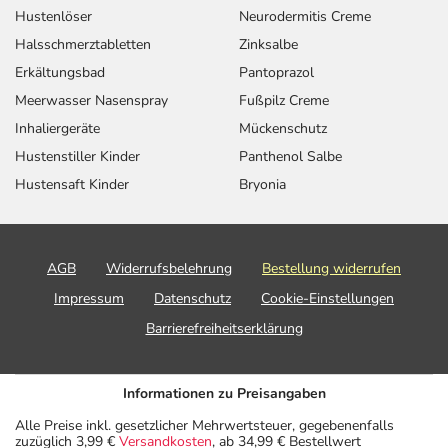
Hustenlöser
Neurodermitis Creme
Halsschmerztabletten
Zinksalbe
Erkältungsbad
Pantoprazol
Meerwasser Nasenspray
Fußpilz Creme
Inhaliergeräte
Mückenschutz
Hustenstiller Kinder
Panthenol Salbe
Hustensaft Kinder
Bryonia
AGB
Widerrufsbelehrung
Bestellung widerrufen
Impressum
Datenschutz
Cookie-Einstellungen
Barrierefreiheitserklärung
Informationen zu Preisangaben
Alle Preise inkl. gesetzlicher Mehrwertsteuer, gegebenenfalls
zuzüglich 3,99 €
Versandkosten
, ab 34,99 € Bestellwert