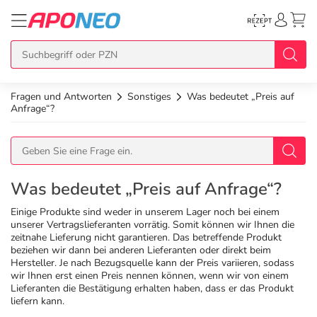
Fragen und Antworten
Sonstiges
Was bedeutet „Preis auf
zurück
zurück
zurück
zurück
zurück
Anfrage“?
Übersicht Produkte
Übersicht Aktionen
Übersicht Services
Übersicht Rezept einlösen
Übersicht APO Cash Deals
Topseller
APO Cash Deals
Dermatologische Beratung
E-Rezept auf Karte
Alle APO Cash Deals
Was bedeutet „Preis auf Anfrage“?
Einige Produkte sind weder in unserem Lager noch bei einem
Neuheiten
Gratis dazu
Wechselwirkungscheck
E-Rezept Ausdruck
20% Extra Cash
unserer Vertragslieferanten vorrätig. Somit können wir Ihnen die
zeitnahe Lieferung nicht garantieren. Das betreffende Produkt
beziehen wir dann bei anderen Lieferanten oder direkt beim
Hersteller. Je nach Bezugsquelle kann der Preis variieren, sodass
Im Set günstiger
Diabetes-Risiko-Test
Papier-Rezept
15% Extra Cash
Arzneimittel
wir Ihnen erst einen Preis nennen können, wenn wir von einem
Lieferanten die Bestätigung erhalten haben, dass er das Produkt
liefern kann.
Schnäppchen
BMI-Rechner
10% Extra Cash
Bio & Genuss