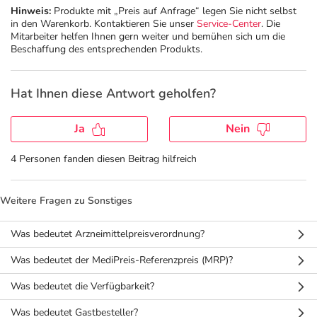
Hinweis:
Produkte mit „Preis auf Anfrage“ legen Sie nicht selbst
in den Warenkorb. Kontaktieren Sie unser
Service-Center
. Die
Geschenkideen
Fragen und Antworten
5% Extra Cash
Diabetes
Mitarbeiter helfen Ihnen gern weiter und bemühen sich um die
Beschaffung des entsprechenden Produkts.
Aktuelle Coupons
Kontakt
Avene & Ducray Deals
Körperpflege & Kosmetik
7
Hat Ihnen diese Antwort geholfen?
Ratgeber
Eucerin Deals
Liebe & Erotik
Summer SALE
Ja
Nein
Beliebte Beiträge
Evolsin Deals
Mutter & Kind
Reiseapotheke
4 Personen fanden diesen Beitrag hilfreich
E-Rezept einlösen
Frontline & Frontpro Deals
Nahrungsergänzung
Insektenschutz
Weitere Fragen zu Sonstiges
Was bedeutet Arzneimittelpreisverordnung?
E-Rezept App
Nattermann Deals
Natur & Homöopathie
Sonnenpflege
Was bedeutet der MediPreis-Referenzpreis (MRP)?
R(h)ein Nutrition Deals
Sanitätshaus
Sommerpflege für Haar und Kopfhaut
Was bedeutet die Verfügbarkeit?
Was bedeutet Gastbesteller?