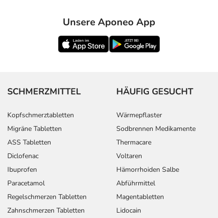
Unsere Aponeo App
SCHMERZMITTEL
HÄUFIG GESUCHT
Kopfschmerztabletten
Wärmepflaster
Migräne Tabletten
Sodbrennen Medikamente
ASS Tabletten
Thermacare
Diclofenac
Voltaren
Ibuprofen
Hämorrhoiden Salbe
Paracetamol
Abführmittel
Regelschmerzen Tabletten
Magentabletten
Zahnschmerzen Tabletten
Lidocain