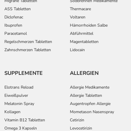
Migräne Tabletten
Sodbrennen Medikamente
ASS Tabletten
Thermacare
Diclofenac
Voltaren
Ibuprofen
Hämorrhoiden Salbe
Paracetamol
Abführmittel
Regelschmerzen Tabletten
Magentabletten
Zahnschmerzen Tabletten
Lidocain
SUPPLEMENTE
ALLERGIEN
Elotrans Reload
Allergie Medikamente
Eiweißpulver
Allergie Tabletten
Melatonin Spray
Augentropfen Allergie
Kollagen
Mometason Nasenspray
Vitamin B12 Tabletten
Cetirizin
Omega 3 Kapseln
Levocetirizin