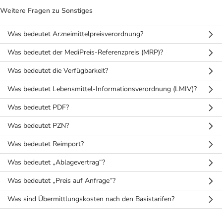
Refluthin, Lasea & Carmenthin Deals
Sport & Fitness
Täglich gut versorgt
Weitere Fragen zu Sonstiges
Salus Deals
Tierapotheke
Was bedeutet Arzneimittelpreisverordnung?
Was bedeutet der MediPreis-Referenzpreis (MRP)?
Vitamine & Mineralstoffe
Was bedeutet die Verfügbarkeit?
Marken
Was bedeutet Lebensmittel-Informationsverordnung (LMIV)?
Was bedeutet PDF?
Was bedeutet PZN?
Was bedeutet Reimport?
Was bedeutet „Ablagevertrag“?
Was bedeutet „Preis auf Anfrage“?
Was sind Übermittlungskosten nach den Basistarifen?