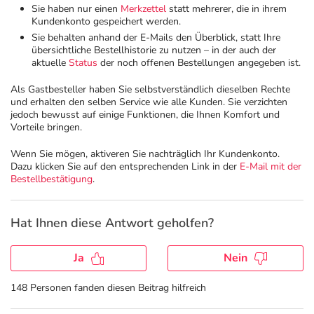
Sie haben nur einen
Merkzettel
statt mehrerer, die in ihrem
Kundenkonto gespeichert werden.
Geschenkideen
Fragen und Antworten
5% Extra Cash
Diabetes
Sie behalten anhand der E-Mails den Überblick, statt Ihre
übersichtliche Bestellhistorie zu nutzen – in der auch der
aktuelle
Status
der noch offenen Bestellungen angegeben ist.
Aktuelle Coupons
Kontakt
Avene & Ducray Deals
Körperpflege & Kosmetik
7
Als Gastbesteller haben Sie selbstverständlich dieselben Rechte
und erhalten den selben Service wie alle Kunden. Sie verzichten
Ratgeber
Eucerin Deals
Liebe & Erotik
Summer SALE
jedoch bewusst auf einige Funktionen, die Ihnen Komfort und
Vorteile bringen.
Beliebte Beiträge
Evolsin Deals
Mutter & Kind
Reiseapotheke
Wenn Sie mögen, aktiveren Sie nachträglich Ihr Kundenkonto.
Dazu klicken Sie auf den entsprechenden Link in der
E-Mail mit der
Bestellbestätigung
.
E-Rezept einlösen
Frontline & Frontpro Deals
Nahrungsergänzung
Insektenschutz
Hat Ihnen diese Antwort geholfen?
E-Rezept App
Nattermann Deals
Natur & Homöopathie
Sonnenpflege
Ja
Nein
R(h)ein Nutrition Deals
Sanitätshaus
Sommerpflege für Haar und Kopfhaut
148 Personen fanden diesen Beitrag hilfreich