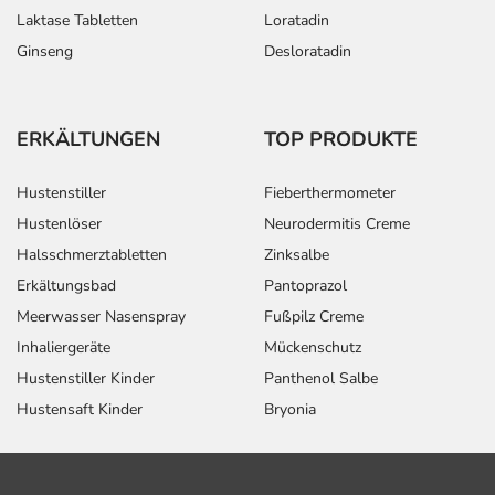
Laktase Tabletten
Loratadin
Ginseng
Desloratadin
ERKÄLTUNGEN
TOP PRODUKTE
Hustenstiller
Fieberthermometer
Hustenlöser
Neurodermitis Creme
Halsschmerztabletten
Zinksalbe
Erkältungsbad
Pantoprazol
Meerwasser Nasenspray
Fußpilz Creme
Inhaliergeräte
Mückenschutz
Hustenstiller Kinder
Panthenol Salbe
Hustensaft Kinder
Bryonia