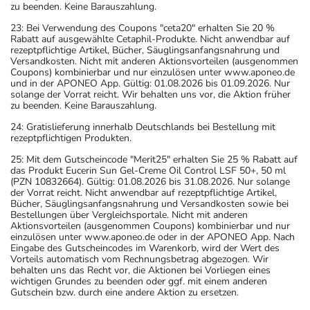
zu beenden. Keine Barauszahlung.
23: Bei Verwendung des Coupons "ceta20" erhalten Sie 20 %
Rabatt auf ausgewählte Cetaphil-Produkte. Nicht anwendbar auf
rezeptpflichtige Artikel, Bücher, Säuglingsanfangsnahrung und
Versandkosten. Nicht mit anderen Aktionsvorteilen (ausgenommen
Coupons) kombinierbar und nur einzulösen unter www.aponeo.de
und in der APONEO App. Gültig: 01.08.2026 bis 01.09.2026. Nur
solange der Vorrat reicht. Wir behalten uns vor, die Aktion früher
zu beenden. Keine Barauszahlung.
24: Gratislieferung innerhalb Deutschlands bei Bestellung mit
rezeptpflichtigen Produkten.
25: Mit dem Gutscheincode "Merit25" erhalten Sie 25 % Rabatt auf
das Produkt Eucerin Sun Gel-Creme Oil Control LSF 50+, 50 ml
(PZN 10832664). Gültig: 01.08.2026 bis 31.08.2026. Nur solange
der Vorrat reicht. Nicht anwendbar auf rezeptpflichtige Artikel,
Bücher, Säuglingsanfangsnahrung und Versandkosten sowie bei
Bestellungen über Vergleichsportale. Nicht mit anderen
Aktionsvorteilen (ausgenommen Coupons) kombinierbar und nur
einzulösen unter www.aponeo.de oder in der APONEO App. Nach
Eingabe des Gutscheincodes im Warenkorb, wird der Wert des
Vorteils automatisch vom Rechnungsbetrag abgezogen. Wir
behalten uns das Recht vor, die Aktionen bei Vorliegen eines
wichtigen Grundes zu beenden oder ggf. mit einem anderen
Gutschein bzw. durch eine andere Aktion zu ersetzen.