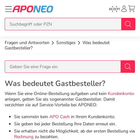
Fragen und Antworten
Sonstiges
Was bedeutet
zurück
zurück
zurück
zurück
zurück
Gastbesteller?
Übersicht Produkte
Übersicht Aktionen
Übersicht Services
Übersicht Rezept einlösen
Übersicht APO Cash Deals
Topseller
APO Cash Deals
Dermatologische Beratung
E-Rezept auf Karte
Alle APO Cash Deals
Was bedeutet Gastbesteller?
Wenn Sie eine Online-Bestellung aufgeben und kein
Kundenkonto
Neuheiten
Gratis dazu
Wechselwirkungscheck
E-Rezept Ausdruck
20% Extra Cash
anlegen, gelten Sie als sogenannter Gastbesteller. Damit
verzichten sie auf Service-Vorteile bei APONEO:
Im Set günstiger
Diabetes-Risiko-Test
Papier-Rezept
15% Extra Cash
Sie sammeln kein
APO Cash
in Ihrem Kundenkonto.
Arzneimittel
Sie geben bei jeder Bestellung Ihre Daten erneut ein.
Sie erhalten nicht die Möglichkeit, ab der ersten Bestellung via
Schnäppchen
BMI-Rechner
10% Extra Cash
Bio & Genuss
Rechnung
zu bezahlen.