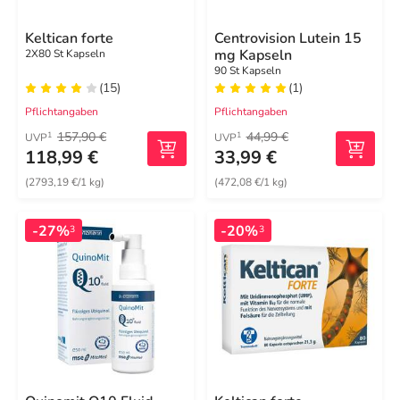
Keltican forte
Centrovision Lutein 15
mg Kapseln
2X80 St Kapseln
90 St Kapseln
(15)
(1)
Pflichtangaben
Pflichtangaben
157,90 €
44,99 €
1
1
UVP
UVP
118,99 €
33,99 €
(2793,19 €/1 kg)
(472,08 €/1 kg)
-27%
-20%
3
3