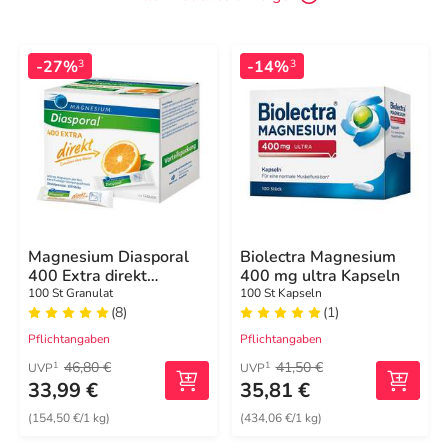
-27%
-14%
3
3
Magnesium Diasporal
Biolectra Magnesium
400 Extra direkt
400 mg ultra Kapseln
Granulat
100 St Granulat
100 St Kapseln
(8)
(1)
Pflichtangaben
Pflichtangaben
46,80 €
41,50 €
1
1
UVP
UVP
33,99 €
35,81 €
(154,50 €/1 kg)
(434,06 €/1 kg)