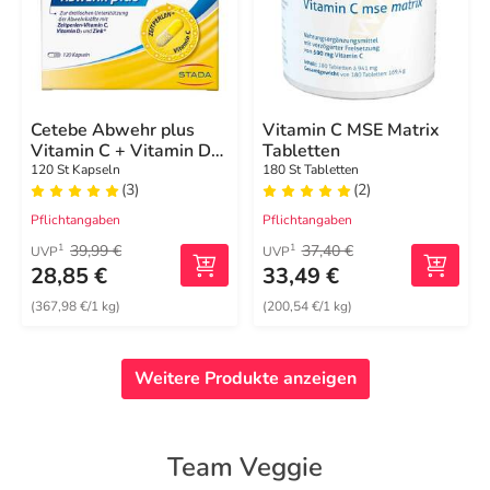
Cetebe Abwehr plus
Vitamin C MSE Matrix
Vitamin C + Vitamin D3
Tabletten
+ Zink Kapseln
120 St Kapseln
180 St Tabletten
(3)
(2)
Pflichtangaben
Pflichtangaben
39,99 €
37,40 €
1
1
UVP
UVP
28,85 €
33,49 €
(367,98 €/1 kg)
(200,54 €/1 kg)
Weitere Produkte anzeigen
Team Veggie