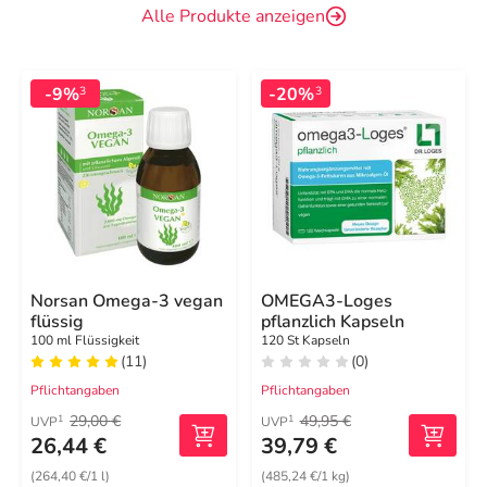
Alle Produkte anzeigen
-9%
-20%
3
3
Norsan Omega-3 vegan
OMEGA3-Loges
flüssig
pflanzlich Kapseln
100 ml Flüssigkeit
120 St Kapseln
(11)
(0)
Pflichtangaben
Pflichtangaben
29,00 €
49,95 €
1
1
UVP
UVP
26,44 €
39,79 €
(264,40 €/1 l)
(485,24 €/1 kg)