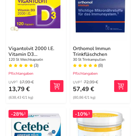
Vigantolvit 2000 I.E.
Orthomol Immun
Vitamin D3
Trinkfläschchen
Weichkapseln
120 St Weichkapseln
30 St Trinkampullen
(3)
(8)
Pflichtangaben
Pflichtangaben
17,99 €
72,99 €
1
1
UVP
UVP
13,79 €
57,49 €
(638,43 €/1 kg)
(80,86 €/1 kg)
-28%
-10%
3
3