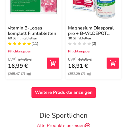
vitamin B-Loges
Magnesium Diasporal
komplett Filmtabletten
pro + B-Vit.DEPOT
Musk. + Nerv.Tab
60 St Filmtabletten
30 St Tabletten
(11)
(0)
Pflichtangaben
Pflichtangaben
24,95 €
19,95 €
1
1
UVP
UVP
16,99 €
16,91 €
(265,47 €/1 kg)
(352,29 €/1 kg)
Weitere Produkte anzeigen
Die Sportlichen
Alle Produkte anzeigen