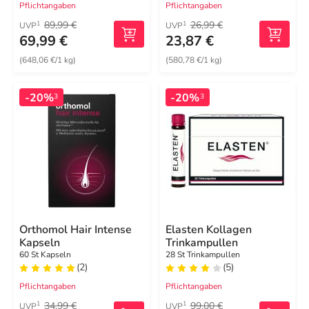
Pflichtangaben
Pflichtangaben
89,99 €
26,99 €
1
1
UVP
UVP
69,99 €
23,87 €
(648,06 €/1 kg)
(580,78 €/1 kg)
-20%
-20%
3
3
Orthomol Hair Intense
Elasten Kollagen
Kapseln
Trinkampullen
60 St Kapseln
28 St Trinkampullen
(2)
(5)
Pflichtangaben
Pflichtangaben
34,99 €
99,00 €
1
1
UVP
UVP