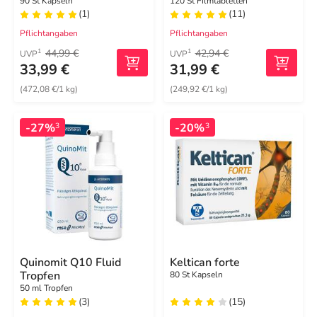
90 St Kapseln
120 St Filmtabletten
(1)
(11)
Pflichtangaben
Pflichtangaben
44,99 €
42,94 €
1
1
UVP
UVP
33,99 €
31,99 €
(472,08 €/1 kg)
(249,92 €/1 kg)
-27%
-20%
3
3
Quinomit Q10 Fluid
Keltican forte
Tropfen
80 St Kapseln
50 ml Tropfen
(3)
(15)