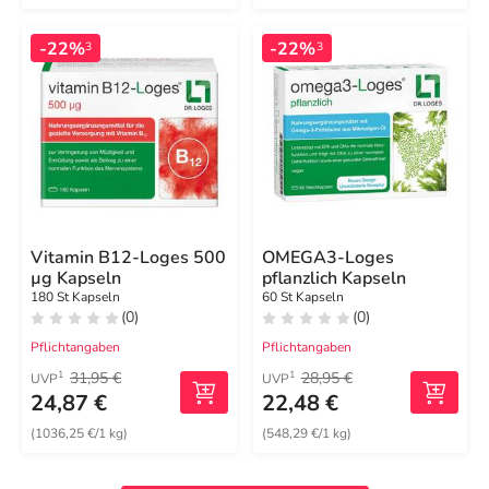
-22%
-22%
3
3
Vitamin B12-Loges 500
OMEGA3-Loges
µg Kapseln
pflanzlich Kapseln
180 St Kapseln
60 St Kapseln
(0)
(0)
Pflichtangaben
Pflichtangaben
31,95 €
28,95 €
1
1
UVP
UVP
24,87 €
22,48 €
(1036,25 €/1 kg)
(548,29 €/1 kg)