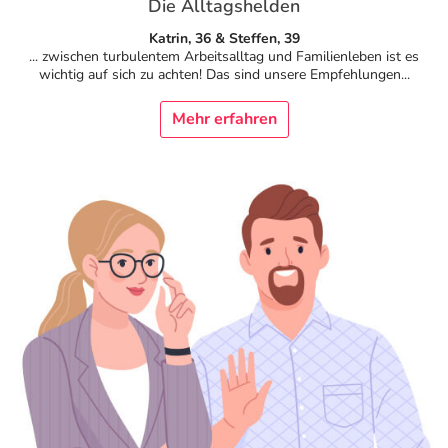
Refluthin, Lasea & Carmenthin Deals
Sport & Fitness
Täglich gut versorgt
Die Alltagshelden
Katrin, 36 & Steffen, 39
... zwischen turbulentem Arbeitsalltag und Familienleben ist es
Salus Deals
Tierapotheke
wichtig auf sich zu achten! Das sind unsere Empfehlungen...
Vitamine & Mineralstoffe
Mehr erfahren
Marken