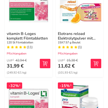
vitamin B-Loges
Elotrans reload
komplett Filmtabletten
Elektrolytpulver mit
Vitaminen
120 St Filmtabletten
15X7.57 g Beutel
(11)
(1)
Pflichtangaben
Pflichtangaben
42,94 €
15,38 €
1
1
UVP
UVP
31,99 €
11,62 €
(249,92 €/1 kg)
(101,93 €/1 kg)
-32%
-15%
3
3