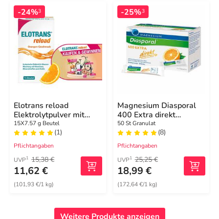
-24%
-25%
3
3
Elotrans reload
Magnesium Diasporal
Elektrolytpulver mit
400 Extra direkt
Vitaminen
Granulat
15X7.57 g Beutel
50 St Granulat
(1)
(8)
Pflichtangaben
Pflichtangaben
15,38 €
25,25 €
1
1
UVP
UVP
11,62 €
18,99 €
(101,93 €/1 kg)
(172,64 €/1 kg)
Weitere Produkte anzeigen