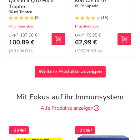
Quinomit Q10 Fluid
Keltican forte
Tropfen
80 St Kapseln
50 ml Tropfen
(3)
(15)
Pflichtangaben
Pflichtangaben
137,60 €
78,95 €
1
1
UVP
UVP
100,89 €
62,99 €
(2017,80 €/1 l)
(2957,28 €/1 kg)
Weitere Produkte anzeigen
Mit Fokus auf ihr Immunsystem
Alle Produkte anzeigen
-23%
-21%
3
3