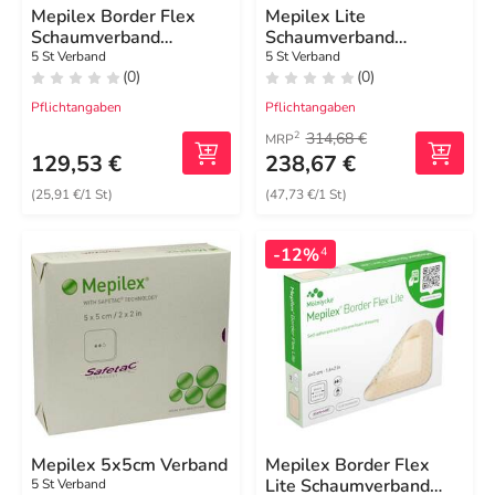
Mepilex Border Flex
Mepilex Lite
Schaumverband
Schaumverband
haft.7,8x10 cm oval
17,5x17,5cm steril
5 St Verband
5 St Verband
(0)
(0)
Pflichtangaben
Pflichtangaben
314,68 €
2
MRP
129,53 €
238,67 €
(25,91 €/1 St)
(47,73 €/1 St)
-12%
4
Mepilex 5x5cm Verband
Mepilex Border Flex
Lite Schaumverband
5 St Verband