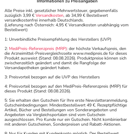
Informationen zu Preisangaben
Alle Preise inkl. gesetzlicher Mehrwertsteuer, gegebenenfalls
zuzüglich 3,99 €
Versandkosten
, ab 34,99 € Bestellwert
versandkostenfrei innerhalb Deutschlands.
(Lieferung nach Österreich: 4,95 € Versandkosten unabhängig vom
Bestellwert)
1: Unverbindliche Preisempfehlung des Herstellers (UVP)
2:
MediPreis-Referenzpreis (MRP)
: der höchste Verkaufspreis, den
die Arzneimittel-Preisvergleichsseite www.medipreis.de für dieses
Produkt ausweist (Stand: 08.08.2026). Produktpreise können sich
zwischenzeitlich geändert und damit die Rangfolge der
Versandapotheken geändert haben.
3: Preisvorteil bezogen auf die UVP des Herstellers
4: Preisvorteil bezogen auf den MediPreis-Referenzpreis (MRP) für
dieses Produkt (Stand: 08.08.2026).
5: Sie erhalten den Gutschein für Ihre erste Newsletteranmeldung.
Gutscheinbedingungen: Mindestbestellwert 49 €. Rezeptpflichtige
Artikel, Bücher und Bestellungen von Sonderangeboten und
Angeboten via Vergleichsportalen sind vom Gutschein
ausgeschlossen. Pro Kunde nur ein Gutschein. Nicht kombinierbar
mit anderen Gutscheinen, Sonderpreisen und Rabatt-Aktionen.
8: Nur für Kunden mit Kundenkonto möglich. Der Bestellwert