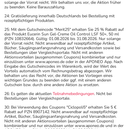
solange der Vorrat reicht. Wir behalten uns vor, die Aktion früher
zu beenden. Keine Barauszahlung.
24: Gratislieferung innerhalb Deutschlands bei Bestellung mit
rezeptpflichtigen Produkten.
25: Mit dem Gutscheincode "Merit25" erhalten Sie 25 % Rabatt auf
das Produkt Eucerin Sun Gel-Creme Oil Control LSF 50+, 50 ml
(PZN 10832664). Gültig: 01.08.2026 bis 31.08.2026. Nur solange
der Vorrat reicht. Nicht anwendbar auf rezeptpflichtige Artikel,
Bücher, Säuglingsanfangsnahrung und Versandkosten sowie bei
Bestellungen über Vergleichsportale. Nicht mit anderen
Aktionsvorteilen (ausgenommen Coupons) kombinierbar und nur
einzulösen unter www.aponeo.de oder in der APONEO App. Nach
Eingabe des Gutscheincodes im Warenkorb, wird der Wert des
Vorteils automatisch vom Rechnungsbetrag abgezogen. Wir
behalten uns das Recht vor, die Aktionen bei Vorliegen eines
wichtigen Grundes zu beenden oder ggf. mit einem anderen
Gutschein bzw. durch eine andere Aktion zu ersetzen.
26: Es gelten die aktuellen
Teilnahmebedingungen
. Nicht bei
Bestellungen über Vergleichsportale.
30: Bei Verwendung des Coupons "Ciclopoli5" erhalten Sie 5 €
Rabatt auf PZN 8907142. Nicht anwendbar auf rezeptpflichtige
Artikel, Bücher, Säuglingsanfangsnahrung und Versandkosten.
Nicht mit anderen Aktionsvorteilen (ausgenommen Coupons)
kombinierbar und nur einzulösen unter www.aponeo.de und in der