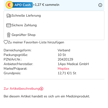
Refluthin, Lasea & Carmenthin Deals
Sport & Fitness
Täglich gut versorgt
+1,27 €
sammeln
APO Cash
Salus Deals
Tierapotheke
Schnelle Lieferung
Sichere Zahlung
Vitamine & Mineralstoffe
Geprüfter Shop
Marken
Zu meiner Favoriten-Liste hinzufügen
Darreichungsform:
Verband
Packungsgröße:
10 St
PZN/Art.Nr.:
20420129
Anbieter/Hersteller:
1Apo Medical GmbH
Marke/Präparat:
Mepilex
Grundpreis:
12,71 €/1 St
Zur Artikelbeschreibung
Bei diesem Artikel handelt es sich um ein Medizinprodukt.