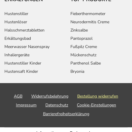
Hustenstiller
Fieberthermometer
Hustenlöser
Neurodermitis Creme
Halsschmerztabletten
Zinksalbe
Erkältungsbad
Pantoprazol
Meerwasser Nasenspray
Fußpilz Creme
Inhaliergeräte
Mückenschutz
Hustenstiller Kinder
Panthenol Salbe
Hustensaft Kinder
Bryonia
AGB
Widerrufsbelehrung
Bestellung widerrufen
Impressum
Datenschutz
Cookie-Einstellungen
Barrierefreiheitserklärung