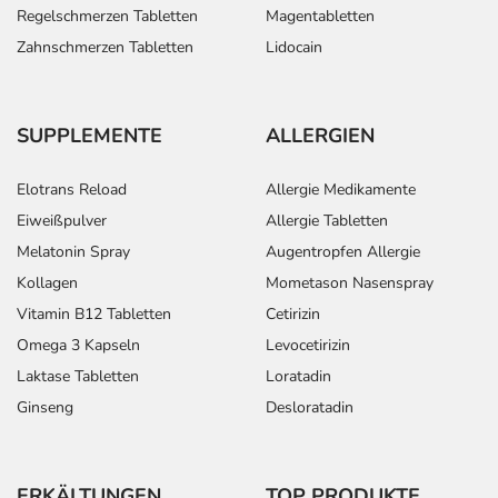
Regelschmerzen Tabletten
Magentabletten
Zahnschmerzen Tabletten
Lidocain
SUPPLEMENTE
ALLERGIEN
Elotrans Reload
Allergie Medikamente
Eiweißpulver
Allergie Tabletten
Melatonin Spray
Augentropfen Allergie
Kollagen
Mometason Nasenspray
Vitamin B12 Tabletten
Cetirizin
Omega 3 Kapseln
Levocetirizin
Laktase Tabletten
Loratadin
Ginseng
Desloratadin
ERKÄLTUNGEN
TOP PRODUKTE