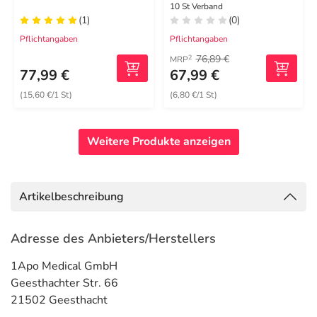
4x5 cm
10 St Verband
(1)
(0)
Pflichtangaben
Pflichtangaben
76,89 €
2
MRP
77,99 €
67,99 €
(15,60 €/1 St)
(6,80 €/1 St)
Weitere Produkte anzeigen
Artikelbeschreibung
Adresse des Anbieters/Herstellers
1Apo Medical GmbH
Geesthachter Str. 66
21502 Geesthacht