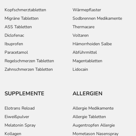
Kopfschmerztabletten
Wärmepflaster
Migräne Tabletten
Sodbrennen Medikamente
ASS Tabletten
Thermacare
Diclofenac
Voltaren
Ibuprofen
Hämorrhoiden Salbe
Paracetamol
Abführmittel
Regelschmerzen Tabletten
Magentabletten
Zahnschmerzen Tabletten
Lidocain
SUPPLEMENTE
ALLERGIEN
Elotrans Reload
Allergie Medikamente
Eiweißpulver
Allergie Tabletten
Melatonin Spray
Augentropfen Allergie
Kollagen
Mometason Nasenspray