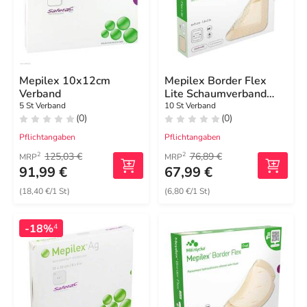
Mepilex 10x12cm
Mepilex Border Flex
Verband
Lite Schaumverband
4x5 cm
5 St Verband
10 St Verband
(0)
(0)
Pflichtangaben
Pflichtangaben
125,03 €
76,89 €
2
2
MRP
MRP
91,99 €
67,99 €
(18,40 €/1 St)
(6,80 €/1 St)
-18%
4