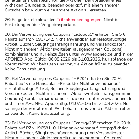
behalten uns das Recht vor, die Aktionen bei Vorliegen eines
wichtigen Grundes zu beenden oder ggf. mit einem anderen
Gutschein bzw. durch eine andere Aktion zu ersetzen.
26: Es gelten die aktuellen
Teilnahmebedingungen
. Nicht bei
Bestellungen über Vergleichsportale.
30: Bei Verwendung des Coupons "Ciclopoli5" erhalten Sie 5 €
Rabatt auf PZN 8907142. Nicht anwendbar auf rezeptpflichtige
Artikel, Bücher, Säuglingsanfangsnahrung und Versandkosten.
Nicht mit anderen Aktionsvorteilen (ausgenommen Coupons)
kombinierbar und nur einzulösen unter www.aponeo.de und in der
APONEO App. Gültig: 06.08.2026 bis 31.08.2026. Nur solange der
Vorrat reicht. Wir behalten uns vor, die Aktion früher zu beenden.
Keine Barauszahlung.
32: Bei Verwendung des Coupons "HP20" erhalten Sie 20 %
Rabatt auf viele Hansaplast-Produkte. Nicht anwendbar auf
rezeptpflichtige Artikel, Bücher, Säuglingsanfangsnahrung und
Versandkosten. Nicht mit anderen Aktionsvorteilen (ausgenommen
Coupons) kombinierbar und nur einzulösen unter www.aponeo.de
und in der APONEO App. Gültig: 01.07.2026 bis 31.08.2026. Nur
solange der Vorrat reicht. Wir behalten uns vor, die Aktion früher
zu beenden. Keine Barauszahlung.
33: Bei Verwendung des Coupons "Canergy20" erhalten Sie 20 %
Rabatt auf PZN 19658110. Nicht anwendbar auf rezeptpflichtige
Artikel, Bücher, Säuglingsanfangsnahrung und Versandkosten.
Nicht mit anderen Aktionsvorteilen (ausgenommen Coupons)