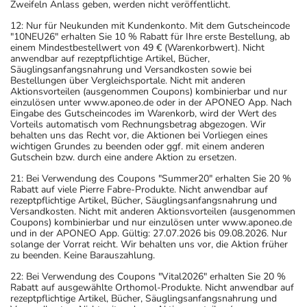
Zweifeln Anlass geben, werden nicht veröffentlicht.
12: Nur für Neukunden mit Kundenkonto. Mit dem Gutscheincode
"10NEU26" erhalten Sie 10 % Rabatt für Ihre erste Bestellung, ab
einem Mindestbestellwert von 49 € (Warenkorbwert). Nicht
anwendbar auf rezeptpflichtige Artikel, Bücher,
Säuglingsanfangsnahrung und Versandkosten sowie bei
Bestellungen über Vergleichsportale. Nicht mit anderen
Aktionsvorteilen (ausgenommen Coupons) kombinierbar und nur
einzulösen unter www.aponeo.de oder in der APONEO App. Nach
Eingabe des Gutscheincodes im Warenkorb, wird der Wert des
Vorteils automatisch vom Rechnungsbetrag abgezogen. Wir
behalten uns das Recht vor, die Aktionen bei Vorliegen eines
wichtigen Grundes zu beenden oder ggf. mit einem anderen
Gutschein bzw. durch eine andere Aktion zu ersetzen.
21: Bei Verwendung des Coupons "Summer20" erhalten Sie 20 %
Rabatt auf viele Pierre Fabre-Produkte. Nicht anwendbar auf
rezeptpflichtige Artikel, Bücher, Säuglingsanfangsnahrung und
Versandkosten. Nicht mit anderen Aktionsvorteilen (ausgenommen
Coupons) kombinierbar und nur einzulösen unter www.aponeo.de
und in der APONEO App. Gültig: 27.07.2026 bis 09.08.2026. Nur
solange der Vorrat reicht. Wir behalten uns vor, die Aktion früher
zu beenden. Keine Barauszahlung.
22: Bei Verwendung des Coupons "Vital2026" erhalten Sie 20 %
Rabatt auf ausgewählte Orthomol-Produkte. Nicht anwendbar auf
rezeptpflichtige Artikel, Bücher, Säuglingsanfangsnahrung und