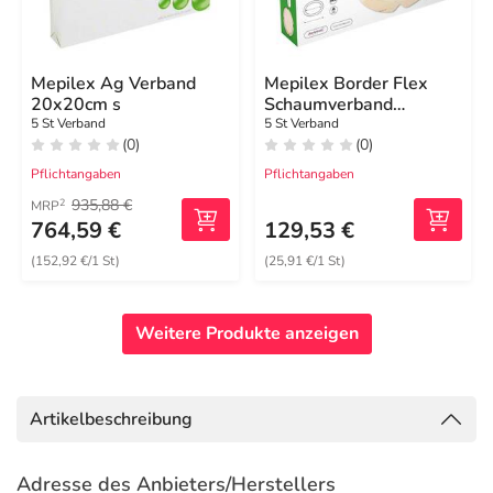
Mepilex Ag Verband
Mepilex Border Flex
20x20cm s
Schaumverband
haft.7,8x10 cm oval
5 St Verband
5 St Verband
(0)
(0)
Pflichtangaben
Pflichtangaben
935,88 €
2
MRP
764,59 €
129,53 €
(152,92 €/1 St)
(25,91 €/1 St)
Weitere Produkte anzeigen
Artikelbeschreibung
Adresse des Anbieters/Herstellers