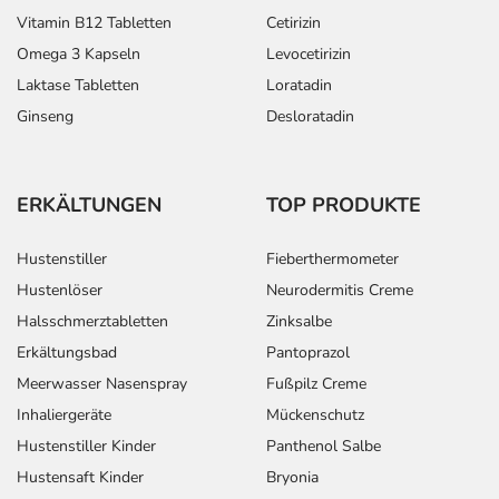
Vitamin B12 Tabletten
Cetirizin
Omega 3 Kapseln
Levocetirizin
Laktase Tabletten
Loratadin
Ginseng
Desloratadin
ERKÄLTUNGEN
TOP PRODUKTE
Hustenstiller
Fieberthermometer
Hustenlöser
Neurodermitis Creme
Halsschmerztabletten
Zinksalbe
Erkältungsbad
Pantoprazol
Meerwasser Nasenspray
Fußpilz Creme
Inhaliergeräte
Mückenschutz
Hustenstiller Kinder
Panthenol Salbe
Hustensaft Kinder
Bryonia