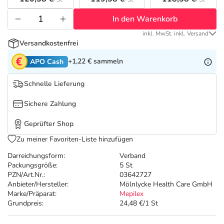
Refluthin, Lasea & Carmenthin Deals
Sport & Fitness
Täglich gut versorgt
In den Warenkorb
Salus Deals
Tierapotheke
inkl. MwSt. inkl. Versand
Versandkostenfrei
Vitamine & Mineralstoffe
+1,22 €
sammeln
APO Cash
Schnelle Lieferung
Marken
Sichere Zahlung
Geprüfter Shop
Zu meiner Favoriten-Liste hinzufügen
Darreichungsform:
Verband
Packungsgröße:
5 St
PZN/Art.Nr.:
03642727
Anbieter/Hersteller:
Mölnlycke Health Care GmbH
Marke/Präparat:
Mepilex
Grundpreis:
24,48 €/1 St