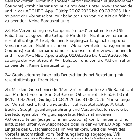
Versandkosten. Nicht mit anderen Aktionsvorteilen (ausgenommen
Coupons) kombinierbar und nur einzulösen unter www.aponeo.de
und in der APONEO App. Gültig: 29.07.2026 bis 09.08.2026. Nur
solange der Vorrat reicht. Wir behalten uns vor, die Aktion früher
zu beenden. Keine Barauszahlung.
23: Bei Verwendung des Coupons "ceta20" erhalten Sie 20 %
Rabatt auf ausgewählte Cetaphil-Produkte. Nicht anwendbar auf
rezeptpflichtige Artikel, Bücher, Säuglingsanfangsnahrung und
Versandkosten. Nicht mit anderen Aktionsvorteilen (ausgenommen
Coupons) kombinierbar und nur einzulösen unter www.aponeo.de
und in der APONEO App. Gültig: 01.08.2026 bis 01.09.2026. Nur
solange der Vorrat reicht. Wir behalten uns vor, die Aktion früher
zu beenden. Keine Barauszahlung.
24: Gratislieferung innerhalb Deutschlands bei Bestellung mit
rezeptpflichtigen Produkten.
25: Mit dem Gutscheincode "Merit25" erhalten Sie 25 % Rabatt auf
das Produkt Eucerin Sun Gel-Creme Oil Control LSF 50+, 50 ml
(PZN 10832664). Gültig: 01.08.2026 bis 31.08.2026. Nur solange
der Vorrat reicht. Nicht anwendbar auf rezeptpflichtige Artikel,
Bücher, Säuglingsanfangsnahrung und Versandkosten sowie bei
Bestellungen über Vergleichsportale. Nicht mit anderen
Aktionsvorteilen (ausgenommen Coupons) kombinierbar und nur
einzulösen unter www.aponeo.de oder in der APONEO App. Nach
Eingabe des Gutscheincodes im Warenkorb, wird der Wert des
Vorteils automatisch vom Rechnungsbetrag abgezogen. Wir