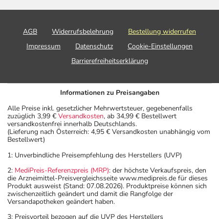
AGB
Widerrufsbelehrung
Bestellung widerrufen
Impressum
Datenschutz
Cookie-Einstellungen
Barrierefreiheitserklärung
Informationen zu Preisangaben
Alle Preise inkl. gesetzlicher Mehrwertsteuer, gegebenenfalls
zuzüglich 3,99 €
Versandkosten
, ab 34,99 € Bestellwert
versandkostenfrei innerhalb Deutschlands.
(Lieferung nach Österreich: 4,95 € Versandkosten unabhängig vom
Bestellwert)
1: Unverbindliche Preisempfehlung des Herstellers (UVP)
2:
MediPreis-Referenzpreis (MRP)
: der höchste Verkaufspreis, den
die Arzneimittel-Preisvergleichsseite www.medipreis.de für dieses
Produkt ausweist (Stand: 07.08.2026). Produktpreise können sich
zwischenzeitlich geändert und damit die Rangfolge der
Versandapotheken geändert haben.
3: Preisvorteil bezogen auf die UVP des Herstellers