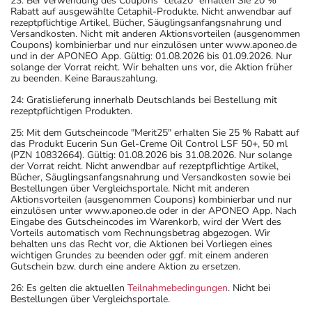
23: Bei Verwendung des Coupons "ceta20" erhalten Sie 20 %
Rabatt auf ausgewählte Cetaphil-Produkte. Nicht anwendbar auf
rezeptpflichtige Artikel, Bücher, Säuglingsanfangsnahrung und
Versandkosten. Nicht mit anderen Aktionsvorteilen (ausgenommen
Coupons) kombinierbar und nur einzulösen unter www.aponeo.de
und in der APONEO App. Gültig: 01.08.2026 bis 01.09.2026. Nur
solange der Vorrat reicht. Wir behalten uns vor, die Aktion früher
zu beenden. Keine Barauszahlung.
24: Gratislieferung innerhalb Deutschlands bei Bestellung mit
rezeptpflichtigen Produkten.
25: Mit dem Gutscheincode "Merit25" erhalten Sie 25 % Rabatt auf
das Produkt Eucerin Sun Gel-Creme Oil Control LSF 50+, 50 ml
(PZN 10832664). Gültig: 01.08.2026 bis 31.08.2026. Nur solange
der Vorrat reicht. Nicht anwendbar auf rezeptpflichtige Artikel,
Bücher, Säuglingsanfangsnahrung und Versandkosten sowie bei
Bestellungen über Vergleichsportale. Nicht mit anderen
Aktionsvorteilen (ausgenommen Coupons) kombinierbar und nur
einzulösen unter www.aponeo.de oder in der APONEO App. Nach
Eingabe des Gutscheincodes im Warenkorb, wird der Wert des
Vorteils automatisch vom Rechnungsbetrag abgezogen. Wir
behalten uns das Recht vor, die Aktionen bei Vorliegen eines
wichtigen Grundes zu beenden oder ggf. mit einem anderen
Gutschein bzw. durch eine andere Aktion zu ersetzen.
26: Es gelten die aktuellen
Teilnahmebedingungen
. Nicht bei
Bestellungen über Vergleichsportale.