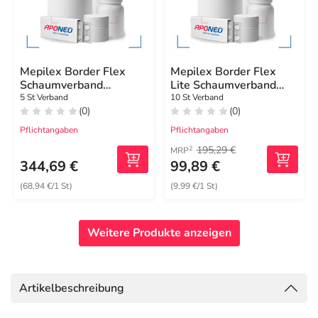
Mepilex Border Flex
Mepilex Border Flex
Schaumverband
Lite Schaumverband
haft.15x19 cm oval
10x10 cm
5 St Verband
10 St Verband
(0)
(0)
Pflichtangaben
Pflichtangaben
195,29 €
2
MRP
344,69 €
99,89 €
(68,94 €/1 St)
(9,99 €/1 St)
Weitere Produkte anzeigen
Artikelbeschreibung