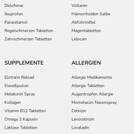
Diclofenac
Voltaren
Ibuprofen
Hämorrhoiden Salbe
Paracetamol
Abführmittel
Regelschmerzen Tabletten
Magentabletten
Zahnschmerzen Tabletten
Lidocain
SUPPLEMENTE
ALLERGIEN
Elotrans Reload
Allergie Medikamente
Eiweißpulver
Allergie Tabletten
Melatonin Spray
Augentropfen Allergie
Kollagen
Mometason Nasenspray
Vitamin B12 Tabletten
Cetirizin
Omega 3 Kapseln
Levocetirizin
Laktase Tabletten
Loratadin