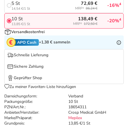
Refluthin, Lasea & Carmenthin Deals
Sport & Fitness
Täglich gut versorgt
72,69 €
5 St
4
-16%
MRP²
86,24 €
14,54 €/1 St
Salus Deals
Tierapotheke
138,49 €
10 St
4
-20%
MRP²
172,50 €
13,85 €/1 St
Versandkostenfrei
Vitamine & Mineralstoffe
+1,38 €
sammeln
APO Cash
Marken
Schnelle Lieferung
Sichere Zahlung
Geprüfter Shop
Zu meiner Favoriten-Liste hinzufügen
Darreichungsform:
Verband
Packungsgröße:
10 St
PZN/Art.Nr.:
18654311
Anbieter/Hersteller:
Crosp Medical GmbH
Marke/Präparat:
Mepilex
Grundpreis:
13,85 €/1 St