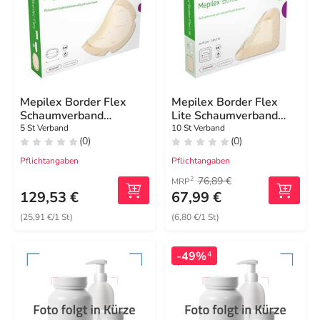
Mepilex Border Flex
Mepilex Border Flex
Schaumverband
Lite Schaumverband
haft.7,8x10 cm oval
4x5 cm
5 St Verband
10 St Verband
(0)
(0)
Pflichtangaben
Pflichtangaben
76,89 €
2
MRP
129,53 €
67,99 €
(25,91 €/1 St)
(6,80 €/1 St)
-49%
4