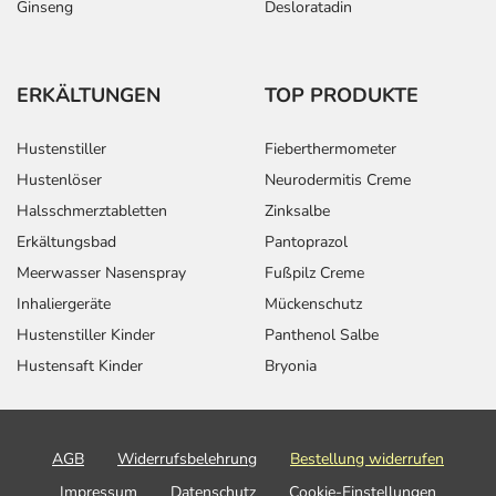
Ginseng
Desloratadin
ERKÄLTUNGEN
TOP PRODUKTE
Hustenstiller
Fieberthermometer
Hustenlöser
Neurodermitis Creme
Halsschmerztabletten
Zinksalbe
Erkältungsbad
Pantoprazol
Meerwasser Nasenspray
Fußpilz Creme
Inhaliergeräte
Mückenschutz
Hustenstiller Kinder
Panthenol Salbe
Hustensaft Kinder
Bryonia
AGB
Widerrufsbelehrung
Bestellung widerrufen
Impressum
Datenschutz
Cookie-Einstellungen