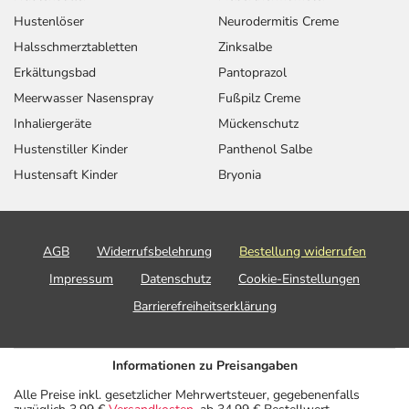
Hustenlöser
Neurodermitis Creme
Halsschmerztabletten
Zinksalbe
Erkältungsbad
Pantoprazol
Meerwasser Nasenspray
Fußpilz Creme
Inhaliergeräte
Mückenschutz
Hustenstiller Kinder
Panthenol Salbe
Hustensaft Kinder
Bryonia
AGB
Widerrufsbelehrung
Bestellung widerrufen
Impressum
Datenschutz
Cookie-Einstellungen
Barrierefreiheitserklärung
Informationen zu Preisangaben
Alle Preise inkl. gesetzlicher Mehrwertsteuer, gegebenenfalls