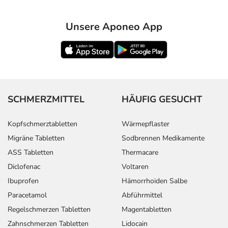
Unsere Aponeo App
SCHMERZMITTEL
HÄUFIG GESUCHT
Kopfschmerztabletten
Wärmepflaster
Migräne Tabletten
Sodbrennen Medikamente
ASS Tabletten
Thermacare
Diclofenac
Voltaren
Ibuprofen
Hämorrhoiden Salbe
Paracetamol
Abführmittel
Regelschmerzen Tabletten
Magentabletten
Zahnschmerzen Tabletten
Lidocain