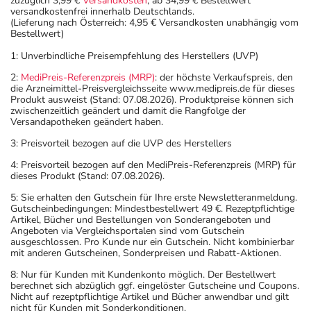
zuzüglich 3,99 €
Versandkosten
, ab 34,99 € Bestellwert
versandkostenfrei innerhalb Deutschlands.
(Lieferung nach Österreich: 4,95 € Versandkosten unabhängig vom
Bestellwert)
1: Unverbindliche Preisempfehlung des Herstellers (UVP)
2:
MediPreis-Referenzpreis (MRP)
: der höchste Verkaufspreis, den
die Arzneimittel-Preisvergleichsseite www.medipreis.de für dieses
Produkt ausweist (Stand: 07.08.2026). Produktpreise können sich
zwischenzeitlich geändert und damit die Rangfolge der
Versandapotheken geändert haben.
3: Preisvorteil bezogen auf die UVP des Herstellers
4: Preisvorteil bezogen auf den MediPreis-Referenzpreis (MRP) für
dieses Produkt (Stand: 07.08.2026).
5: Sie erhalten den Gutschein für Ihre erste Newsletteranmeldung.
Gutscheinbedingungen: Mindestbestellwert 49 €. Rezeptpflichtige
Artikel, Bücher und Bestellungen von Sonderangeboten und
Angeboten via Vergleichsportalen sind vom Gutschein
ausgeschlossen. Pro Kunde nur ein Gutschein. Nicht kombinierbar
mit anderen Gutscheinen, Sonderpreisen und Rabatt-Aktionen.
8: Nur für Kunden mit Kundenkonto möglich. Der Bestellwert
berechnet sich abzüglich ggf. eingelöster Gutscheine und Coupons.
Nicht auf rezeptpflichtige Artikel und Bücher anwendbar und gilt
nicht für Kunden mit Sonderkonditionen.