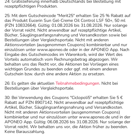
24: Gratislieferung innerhalb Deutschlands bei Bestellung mit
rezeptpflichtigen Produkten.
25: Mit dem Gutscheincode "Merit25" erhalten Sie 25 % Rabatt auf
das Produkt Eucerin Sun Gel-Creme Oil Control LSF 50+, 50 ml
(PZN 10832664). Gültig: 01.08.2026 bis 31.08.2026. Nur solange
der Vorrat reicht. Nicht anwendbar auf rezeptpflichtige Artikel,
Bücher, Säuglingsanfangsnahrung und Versandkosten sowie bei
Bestellungen über Vergleichsportale. Nicht mit anderen
Aktionsvorteilen (ausgenommen Coupons) kombinierbar und nur
einzulösen unter www.aponeo.de oder in der APONEO App. Nach
Eingabe des Gutscheincodes im Warenkorb, wird der Wert des
Vorteils automatisch vom Rechnungsbetrag abgezogen. Wir
behalten uns das Recht vor, die Aktionen bei Vorliegen eines
wichtigen Grundes zu beenden oder ggf. mit einem anderen
Gutschein bzw. durch eine andere Aktion zu ersetzen.
26: Es gelten die aktuellen
Teilnahmebedingungen
. Nicht bei
Bestellungen über Vergleichsportale.
30: Bei Verwendung des Coupons "Ciclopoli5" erhalten Sie 5 €
Rabatt auf PZN 8907142. Nicht anwendbar auf rezeptpflichtige
Artikel, Bücher, Säuglingsanfangsnahrung und Versandkosten.
Nicht mit anderen Aktionsvorteilen (ausgenommen Coupons)
kombinierbar und nur einzulösen unter www.aponeo.de und in der
APONEO App. Gültig: 06.08.2026 bis 31.08.2026. Nur solange der
Vorrat reicht. Wir behalten uns vor, die Aktion früher zu beenden.
Keine Barauszahlung.