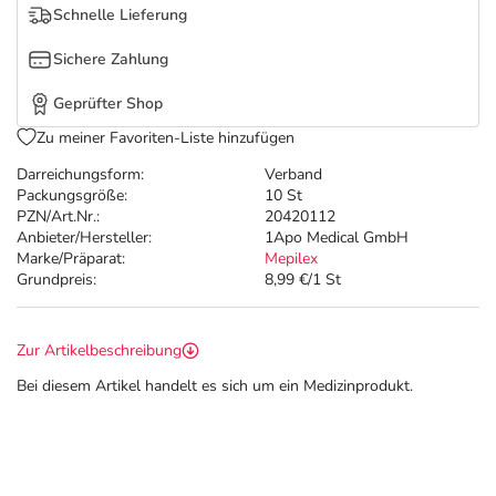
Refluthin, Lasea & Carmenthin Deals
Sport & Fitness
Täglich gut versorgt
Schnelle Lieferung
Sichere Zahlung
Salus Deals
Tierapotheke
Geprüfter Shop
Vitamine & Mineralstoffe
Zu meiner Favoriten-Liste hinzufügen
Darreichungsform:
Verband
Marken
Packungsgröße:
10 St
PZN/Art.Nr.:
20420112
Anbieter/Hersteller:
1Apo Medical GmbH
Marke/Präparat:
Mepilex
Grundpreis:
8,99 €/1 St
Zur Artikelbeschreibung
Bei diesem Artikel handelt es sich um ein Medizinprodukt.