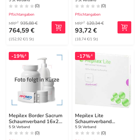
10x10 cm
(0)
(0)
Pflichtangaben
Pflichtangaben
935,88 €
120,34 €
2
2
MRP
MRP
764,59 €
93,72 €
(152,92 €/1 St)
(18,74 €/1 St)
-19%
-17%
4
4
Mepilex Border Sacrum
Mepilex Lite
Schaumverband 16x20
Schaumverband
cm steril
12,5x12,5cm steril
5 St Verband
5 St Verband
(0)
(0)