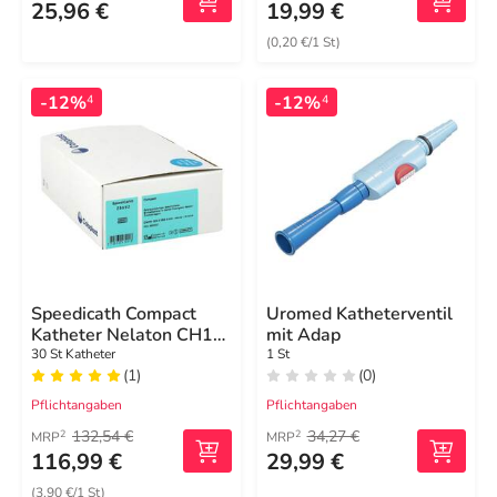
25,96 €
19,99 €
(0,20 €/1 St)
-12%
-12%
4
4
Speedicath Compact
Uromed Katheterventil
Katheter Nelaton CH12
mit Adap
28692 Männer
30 St Katheter
1 St
(1)
(0)
Pflichtangaben
Pflichtangaben
132,54 €
34,27 €
2
2
MRP
MRP
116,99 €
29,99 €
(3,90 €/1 St)