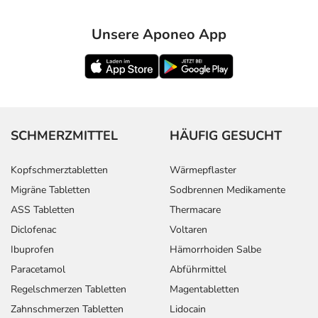
Unsere Aponeo App
SCHMERZMITTEL
HÄUFIG GESUCHT
Kopfschmerztabletten
Wärmepflaster
Migräne Tabletten
Sodbrennen Medikamente
ASS Tabletten
Thermacare
Diclofenac
Voltaren
Ibuprofen
Hämorrhoiden Salbe
Paracetamol
Abführmittel
Regelschmerzen Tabletten
Magentabletten
Zahnschmerzen Tabletten
Lidocain