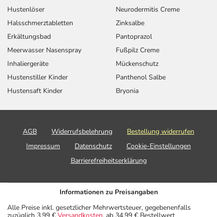
Hustenlöser
Neurodermitis Creme
Halsschmerztabletten
Zinksalbe
Erkältungsbad
Pantoprazol
Meerwasser Nasenspray
Fußpilz Creme
Inhaliergeräte
Mückenschutz
Hustenstiller Kinder
Panthenol Salbe
Hustensaft Kinder
Bryonia
AGB
Widerrufsbelehrung
Bestellung widerrufen
Impressum
Datenschutz
Cookie-Einstellungen
Barrierefreiheitserklärung
Informationen zu Preisangaben
Alle Preise inkl. gesetzlicher Mehrwertsteuer, gegebenenfalls
zuzüglich 3,99 €
Versandkosten
, ab 34,99 € Bestellwert