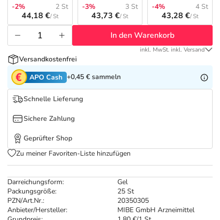
Refluthin, Lasea & Carmenthin Deals
Sport & Fitness
Täglich gut versorgt
-2%
2 St
-3%
3 St
-4%
4 St
44,18 €
43,73 €
43,28 €
/ St
/ St
/ St
Salus Deals
Tierapotheke
In den Warenkorb
inkl. MwSt. inkl. Versand
Vitamine & Mineralstoffe
Versandkostenfrei
+0,45 €
sammeln
APO Cash
Marken
Schnelle Lieferung
Sichere Zahlung
Geprüfter Shop
Zu meiner Favoriten-Liste hinzufügen
Darreichungsform:
Gel
Packungsgröße:
25 St
PZN/Art.Nr.:
20350305
Anbieter/Hersteller:
MIBE GmbH Arzneimittel
Grundpreis:
1,80 €/1 St