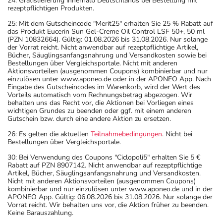
24: Gratislieferung innerhalb Deutschlands bei Bestellung mit
rezeptpflichtigen Produkten.
25: Mit dem Gutscheincode "Merit25" erhalten Sie 25 % Rabatt auf
das Produkt Eucerin Sun Gel-Creme Oil Control LSF 50+, 50 ml
(PZN 10832664). Gültig: 01.08.2026 bis 31.08.2026. Nur solange
der Vorrat reicht. Nicht anwendbar auf rezeptpflichtige Artikel,
Bücher, Säuglingsanfangsnahrung und Versandkosten sowie bei
Bestellungen über Vergleichsportale. Nicht mit anderen
Aktionsvorteilen (ausgenommen Coupons) kombinierbar und nur
einzulösen unter www.aponeo.de oder in der APONEO App. Nach
Eingabe des Gutscheincodes im Warenkorb, wird der Wert des
Vorteils automatisch vom Rechnungsbetrag abgezogen. Wir
behalten uns das Recht vor, die Aktionen bei Vorliegen eines
wichtigen Grundes zu beenden oder ggf. mit einem anderen
Gutschein bzw. durch eine andere Aktion zu ersetzen.
26: Es gelten die aktuellen
Teilnahmebedingungen
. Nicht bei
Bestellungen über Vergleichsportale.
30: Bei Verwendung des Coupons "Ciclopoli5" erhalten Sie 5 €
Rabatt auf PZN 8907142. Nicht anwendbar auf rezeptpflichtige
Artikel, Bücher, Säuglingsanfangsnahrung und Versandkosten.
Nicht mit anderen Aktionsvorteilen (ausgenommen Coupons)
kombinierbar und nur einzulösen unter www.aponeo.de und in der
APONEO App. Gültig: 06.08.2026 bis 31.08.2026. Nur solange der
Vorrat reicht. Wir behalten uns vor, die Aktion früher zu beenden.
Keine Barauszahlung.