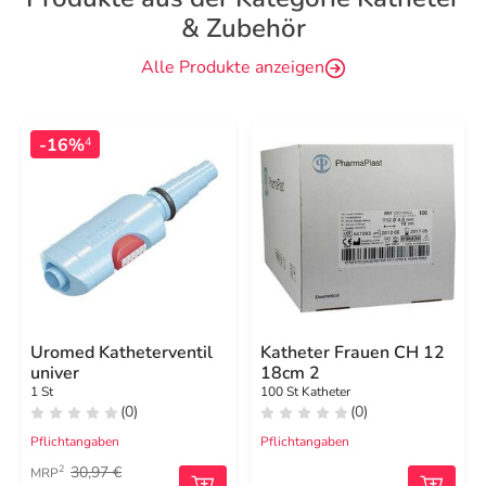
& Zubehör
Alle Produkte anzeigen
-16%
4
Uromed Katheterventil
Katheter Frauen CH 12
univer
18cm 2
1 St
100 St Katheter
(0)
(0)
Pflichtangaben
Pflichtangaben
30,97 €
2
MRP