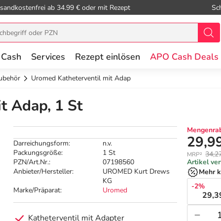
sandkostenfrei ab 34.99 € oder mit Rezept
Sc
 Cash
Services
Rezept einlösen
APO Cash Deals
ubehör
Uromed Katheterventil mit Adap
t Adap, 1 St
Mengenrab
29,9
Darreichungsform:
n.v.
Packungsgröße:
1 St
34,2
MRP²
PZN/Art.Nr.:
07198560
Artikel ve
Anbieter/Hersteller:
UROMED Kurt Drews
Mehr k
KG
-2%
Marke/Präparat:
Uromed
29,3
Katheterventil mit Adapter