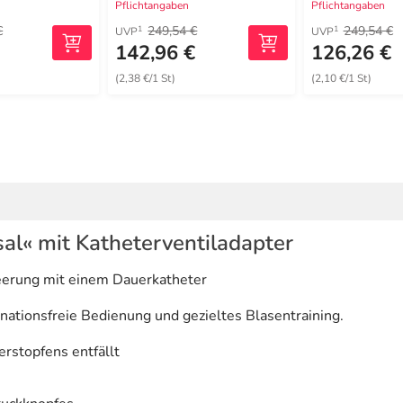
Pflichtangaben
Pflichtangaben
€
249,54 €
249,54 €
1
1
UVP
UVP
142,96 €
126,26 €
(2,38 €/1 St)
(2,10 €/1 St)
l« mit Katheterventiladapter
eerung mit einem Dauerkatheter
ationsfreie Bedienung und gezieltes Blasentraining.
rstopfens entfällt