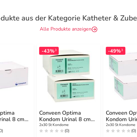
dukte aus der Kategorie Katheter & Zub
Alle Produkte anzeigen
-43%
-49%
3
3
ptima
Conveen Optima
Conveen Op
inal 8 cm
Kondom Urinal 8 cm
Kondom Uri
30 mm
28 mm
2x30 St Kondome
2x30 St Kondome
0)
(0)
(0)