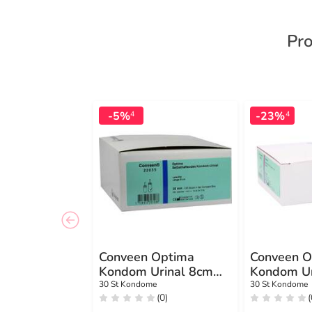
Pro
-5%
-23%
4
4
Conveen Optima
Conveen O
Kondom Urinal 8cm
Kondom Ur
35mm
28 mm
30 St Kondome
30 St Kondome
(0)
(