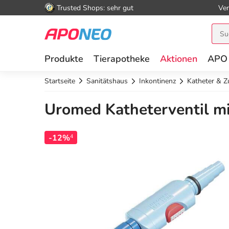
Trusted Shops: sehr gut
Ver
Produkte
Tierapotheke
Aktionen
APO
Startseite
Sanitätshaus
Inkontinenz
Katheter & Z
Uromed Katheterventil mi
-12%
4