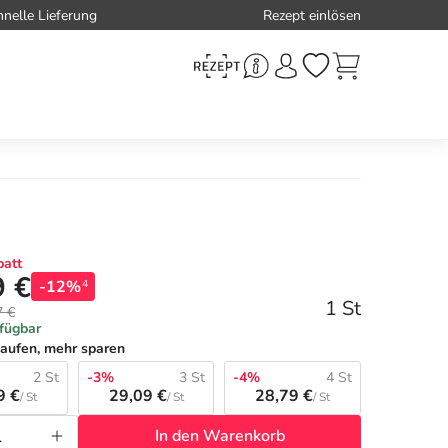
hnelle Lieferung
Rezept einlösen
att
9 €
-12%
4
1 St
7 €
rfügbar
aufen, mehr sparen
2 St
-3%
3 St
-4%
4 St
9 €
29,09 €
28,79 €
/ St
/ St
/ St
In den Warenkorb