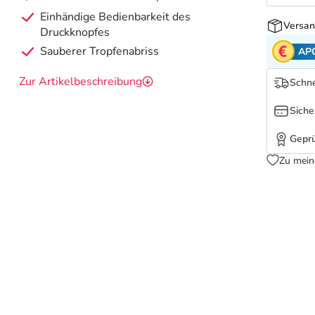
Einhändige Bedienbarkeit des
Versan
Druckknopfes
Sauberer Tropfenabriss
AP
Zur Artikelbeschreibung
Schne
Siche
Geprü
Zu mein