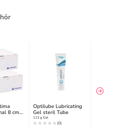
ehör
tima
Optilube Lubricating
Katheter Fra
nal 8 cm
Gel steril Tube
12 18cm 2
113 g Gel
100 St Katheter
(0)
(0)