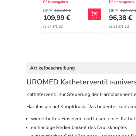
Pflichtangaben
Pflichtangaben
116,24 €
124,77 
2
2
MRP
MRP
109,99 €
96,38 €
(3,67 €/1 St)
(3,21 €/1 St)
Artikelbeschreibung
UROMED Katheterventil »universa
Katheterventil zur Steuerung der Harnblasenentl
Harnlassen auf Knopfdruck. Das bedeutet kontamin
wiederholtes Einsetzen und Lösen eines Kathete
einhändige Bedienbarkeit des Druckknopfes