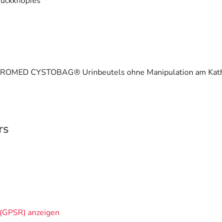
ruckknopfes
es UROMED CYSTOBAG® Urinbeutels ohne Manipulation am Kat
rs
(GPSR) anzeigen