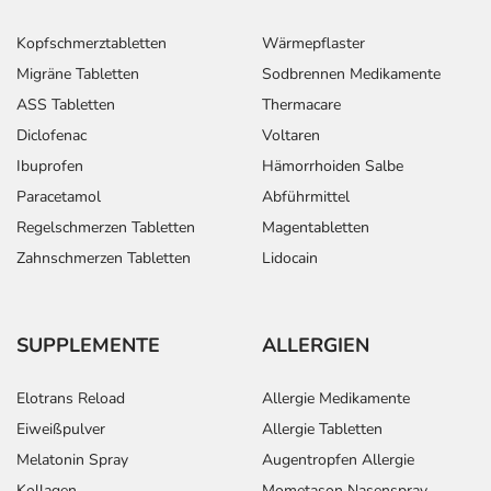
Kopfschmerztabletten
Wärmepflaster
Migräne Tabletten
Sodbrennen Medikamente
ASS Tabletten
Thermacare
Diclofenac
Voltaren
Ibuprofen
Hämorrhoiden Salbe
Paracetamol
Abführmittel
Regelschmerzen Tabletten
Magentabletten
Zahnschmerzen Tabletten
Lidocain
SUPPLEMENTE
ALLERGIEN
Elotrans Reload
Allergie Medikamente
Eiweißpulver
Allergie Tabletten
Melatonin Spray
Augentropfen Allergie
Kollagen
Mometason Nasenspray