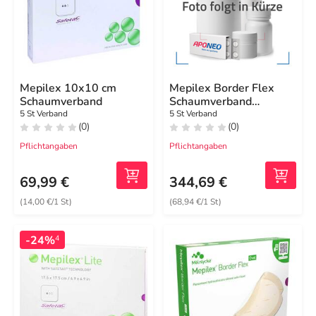
Mepilex 10x10 cm
Mepilex Border Flex
Schaumverband
Schaumverband
haft.15x19 cm oval
5 St Verband
5 St Verband
(0)
(0)
Pflichtangaben
Pflichtangaben
69,99 €
344,69 €
(14,00 €/1 St)
(68,94 €/1 St)
-24%
4