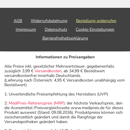
AGB
Widerrufsbelehrung
Bestellung widerrufen
Impressum
Datenschutz
Cookie-Einstellungen
Barrierefreiheitserklärung
Informationen zu Preisangaben
Alle Preise inkl. gesetzlicher Mehrwertsteuer, gegebenenfalls
zuzüglich 3,99 €
Versandkosten
, ab 34,99 € Bestellwert
versandkostenfrei innerhalb Deutschlands.
(Lieferung nach Österreich: 4,95 € Versandkosten unabhängig vom
Bestellwert)
1: Unverbindliche Preisempfehlung des Herstellers (UVP)
2:
MediPreis-Referenzpreis (MRP)
: der höchste Verkaufspreis, den
die Arzneimittel-Preisvergleichsseite www.medipreis.de für dieses
Produkt ausweist (Stand: 09.08.2026). Produktpreise können sich
zwischenzeitlich geändert und damit die Rangfolge der
Versandapotheken geändert haben.