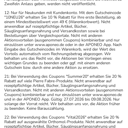
Zweifeln Anlass geben, werden nicht veröffentlicht.
12: Nur für Neukunden mit Kundenkonto. Mit dem Gutscheincode
"10NEU26" erhalten Sie 10 % Rabatt für Ihre erste Bestellung, ab
einem Mindestbestellwert von 49 € (Warenkorbwert). Nicht
anwendbar auf rezeptpflichtige Artikel, Bücher,
Säuglingsanfangsnahrung und Versandkosten sowie bei
Bestellungen über Vergleichsportale. Nicht mit anderen
Aktionsvorteilen (ausgenommen Coupons) kombinierbar und nur
einzulösen unter www.aponeo.de oder in der APONEO App. Nach
Eingabe des Gutscheincodes im Warenkorb, wird der Wert des
Vorteils automatisch vom Rechnungsbetrag abgezogen. Wir
behalten uns das Recht vor, die Aktionen bei Vorliegen eines
wichtigen Grundes zu beenden oder ggf. mit einem anderen
Gutschein bzw. durch eine andere Aktion zu ersetzen.
21: Bei Verwendung des Coupons "Summer20" erhalten Sie 20 %
Rabatt auf viele Pierre Fabre-Produkte. Nicht anwendbar auf
rezeptpflichtige Artikel, Bücher, Säuglingsanfangsnahrung und
Versandkosten. Nicht mit anderen Aktionsvorteilen (ausgenommen
Coupons) kombinierbar und nur einzulösen unter www.aponeo.de
und in der APONEO App. Gültig: 27.07.2026 bis 09.08.2026. Nur
solange der Vorrat reicht. Wir behalten uns vor, die Aktion früher
zu beenden. Keine Barauszahlung.
22: Bei Verwendung des Coupons "Vital2026" erhalten Sie 20 %
Rabatt auf ausgewählte Orthomol-Produkte. Nicht anwendbar auf
rezeptpflichtige Artikel, Bücher, Säuglingsanfangsnahrung und