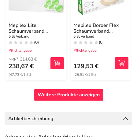
Mepilex Lite
Mepilex Border Flex
Schaumverband
Schaumverband
17,5x17,5cm steril
haft.7,8x10 cm oval
5 St Verband
5 St Verband
(0)
(0)
Pflichtangaben
Pflichtangaben
314,68 €
2
MRP
238,67 €
129,53 €
(47,73 €/1 St)
(25,91 €/1 St)
Weitere Produkte anzeigen
Artikelbeschreibung
Adresse des Anbieters/Herstellers