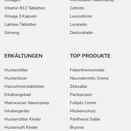
Vitamin B12 Tabletten
Cetirizin
Omega 3 Kapseln
Levocetirizin
Laktase Tabletten
Loratadin
Ginseng
Desloratadin
ERKÄLTUNGEN
TOP PRODUKTE
Hustenstiller
Fieberthermometer
Hustenlöser
Neurodermitis Creme
Halsschmerztabletten
Zinksalbe
Erkältungsbad
Pantoprazol
Meerwasser Nasenspray
Fußpilz Creme
Inhaliergeräte
Mückenschutz
Hustenstiller Kinder
Panthenol Salbe
Hustensaft Kinder
Bryonia