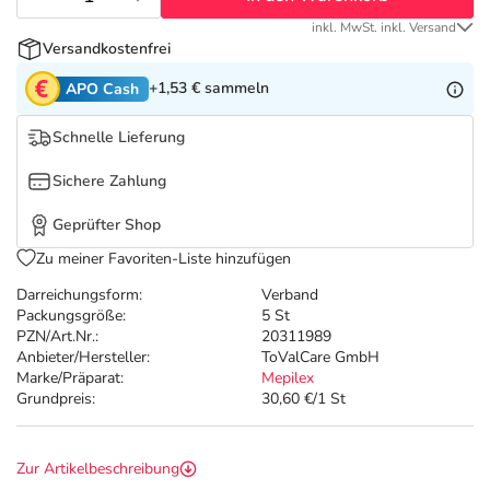
Refluthin, Lasea & Carmenthin Deals
Sport & Fitness
Täglich gut versorgt
inkl. MwSt. inkl. Versand
Versandkostenfrei
Salus Deals
Tierapotheke
+1,53 €
sammeln
APO Cash
Vitamine & Mineralstoffe
Schnelle Lieferung
Sichere Zahlung
Marken
Geprüfter Shop
Zu meiner Favoriten-Liste hinzufügen
Darreichungsform:
Verband
Packungsgröße:
5 St
PZN/Art.Nr.:
20311989
Anbieter/Hersteller:
ToValCare GmbH
Marke/Präparat:
Mepilex
Grundpreis:
30,60 €/1 St
Zur Artikelbeschreibung