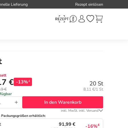
hnelle Lieferung
Rezept einlösen
t
att
17 €
-13%
4
20 St
Grundpreis:
19 €
8,11 €/1 St
rfügbar
In den Warenkorb
inkl. MwSt. inkl. Versand
n Packungsgrößen erhältlich:
91,99 €
t
4
-16%