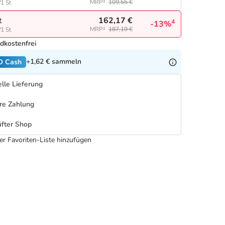
MRP²
109,55 €
/1 St
162,17 €
t
4
-13%
MRP²
187,19 €
/1 St
dkostenfrei
+1,62 €
sammeln
O Cash
lle Lieferung
re Zahlung
fter Shop
er Favoriten-Liste hinzufügen