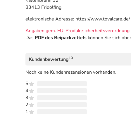
Kaltenbrunn 12
83413 Fridolfing
elektronische Adresse: https://www.tovalcare.de/
Angaben gem. EU-Produktsicherheitsverordnung 
Das
PDF des Beipackzettels
können Sie sich obe
10
Kundenbewertung
Noch keine Kundenrezensionen vorhanden.
5
4
3
2
1