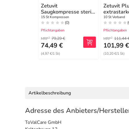
Zetuvit
Zetuvit Pl
Saugkompresse steril
extrastark
20x20 cm
Saugkompr
15 St Kompressen
10 St Verband
(0)
(
cm
Pflichtangaben
Pflichtangaben
79,29 €
111,44 
2
2
MRP
MRP
74,49 €
101,99 
(4,97 €/1 St)
(10,20 €/1 St)
Artikelbeschreibung
Adresse des Anbieters/Herstelle
ToValCare GmbH