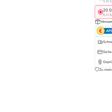
9,20 €
20 S
8,11 €
Versan
AP
Schne
Siche
Geprü
Zu mein