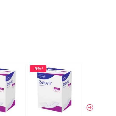
-9%
-10%
4
4