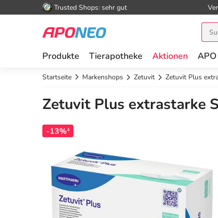
Trusted Shops: sehr gut
Ver
Produkte
Tierapotheke
Aktionen
APO
Startseite
Markenshops
Zetuvit
Zetuvit Plus ext
Zetuvit Plus extrastarke 
-13%
4