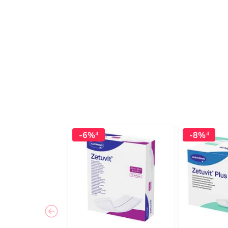
-6%
-8%
4
4