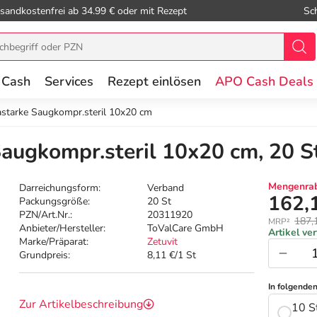
sandkostenfrei ab 34.99 € oder mit Rezept
Sc
 Cash
Services
Rezept einlösen
APO Cash Deals
rastarke Saugkompr.steril 10x20 cm
Saugkompr.steril 10x20 cm, 20 S
Mengenrab
Darreichungsform:
Verband
162,
Packungsgröße:
20 St
PZN/Art.Nr.:
20311920
187,
MRP²
Anbieter/Hersteller:
ToValCare GmbH
Artikel ve
Marke/Präparat:
Zetuvit
Grundpreis:
8,11 €/1 St
In folgende
Zur Artikelbeschreibung
10 S