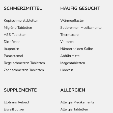
SCHMERZMITTEL
HÄUFIG GESUCHT
Kopfschmerztabletten
Wärmepflaster
Migräne Tabletten
Sodbrennen Medikamente
ASS Tabletten
Thermacare
Diclofenac
Voltaren
Ibuprofen
Hämorrhoiden Salbe
Paracetamol
Abführmittel
Regelschmerzen Tabletten
Magentabletten
Zahnschmerzen Tabletten
Lidocain
SUPPLEMENTE
ALLERGIEN
Elotrans Reload
Allergie Medikamente
Eiweißpulver
Allergie Tabletten