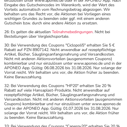
einzulösen unter www.aponeo.de oder in der APONEO App. Nach
Eingabe des Gutscheincodes im Warenkorb, wird der Wert des
Vorteils automatisch vom Rechnungsbetrag abgezogen. Wir
behalten uns das Recht vor, die Aktionen bei Vorliegen eines
wichtigen Grundes zu beenden oder ggf. mit einem anderen
Gutschein bzw. durch eine andere Aktion zu ersetzen.
26: Es gelten die aktuellen
Teilnahmebedingungen
. Nicht bei
Bestellungen über Vergleichsportale.
30: Bei Verwendung des Coupons "Ciclopoli5" erhalten Sie 5 €
Rabatt auf PZN 8907142. Nicht anwendbar auf rezeptpflichtige
Artikel, Bücher, Säuglingsanfangsnahrung und Versandkosten.
Nicht mit anderen Aktionsvorteilen (ausgenommen Coupons)
kombinierbar und nur einzulösen unter www.aponeo.de und in der
APONEO App. Gültig: 06.08.2026 bis 31.08.2026. Nur solange der
Vorrat reicht. Wir behalten uns vor, die Aktion früher zu beenden.
Keine Barauszahlung.
32: Bei Verwendung des Coupons "HP20" erhalten Sie 20 %
Rabatt auf viele Hansaplast-Produkte. Nicht anwendbar auf
rezeptpflichtige Artikel, Bücher, Säuglingsanfangsnahrung und
Versandkosten. Nicht mit anderen Aktionsvorteilen (ausgenommen
Coupons) kombinierbar und nur einzulösen unter www.aponeo.de
und in der APONEO App. Gültig: 01.07.2026 bis 31.08.2026. Nur
solange der Vorrat reicht. Wir behalten uns vor, die Aktion früher
zu beenden. Keine Barauszahlung.
33: Bei Verwendung des Coupons "Canergy20" erhalten Sie 20 %