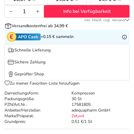
Refluthin, Lasea & Carmenthin Deals
Sport & Fitness
Täglich gut versorgt
Info bei Verfügbarkeit
Salus Deals
Tierapotheke
inkl. MwSt. zzgl. Versand
Versandkostenfrei ab 34,99 €
Vitamine & Mineralstoffe
+0,15 €
sammeln
APO Cash
Schnelle Lieferung
Marken
Sichere Zahlung
Geprüfter Shop
Zu meiner Favoriten-Liste hinzufügen
Darreichungsform:
Kompressen
Packungsgröße:
30 St
PZN/Art.Nr.:
17581805
Anbieter/Hersteller:
adequapharm GmbH
Marke/Präparat:
Zetuvit
Grundpreis:
0,51 €/1 St