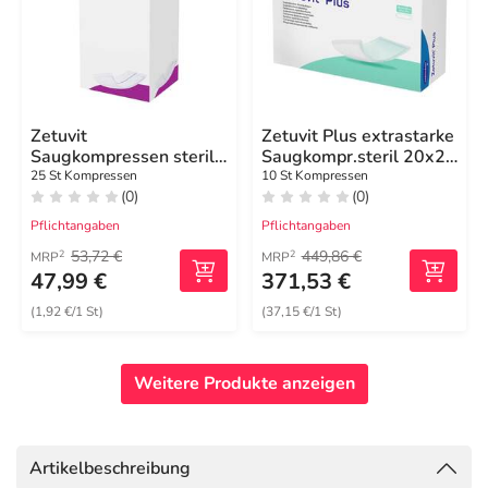
Zetuvit
Zetuvit Plus extrastarke
Saugkompressen steril
Saugkompr.steril 20x25
10x20 cm
cm
25 St Kompressen
10 St Kompressen
(0)
(0)
Pflichtangaben
Pflichtangaben
53,72 €
449,86 €
2
2
MRP
MRP
47,99 €
371,53 €
(1,92 €/1 St)
(37,15 €/1 St)
Weitere Produkte anzeigen
Artikelbeschreibung