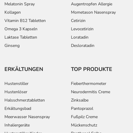
Melatonin Spray
Augentropfen Allergie
Kollagen
Mometason Nasenspray
Vitamin B12 Tabletten
Cetirizin
Omega 3 Kapseln
Levocetirizin
Laktase Tabletten
Loratadin
Ginseng
Desloratadin
ERKÄLTUNGEN
TOP PRODUKTE
Hustenstiller
Fieberthermometer
Hustenlöser
Neurodermitis Creme
Halsschmerztabletten
Zinksalbe
Erkältungsbad
Pantoprazol
Meerwasser Nasenspray
Fußpilz Creme
Inhaliergeräte
Mückenschutz