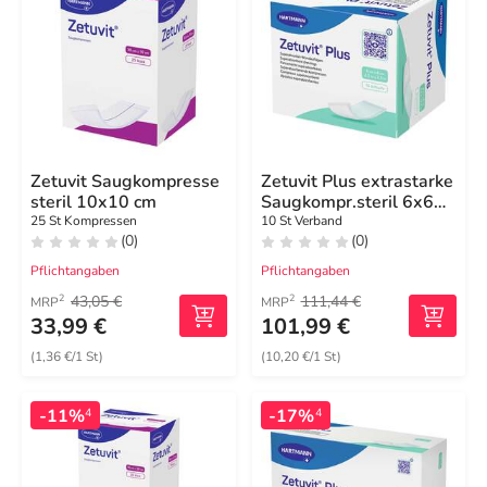
Zetuvit Saugkompresse
Zetuvit Plus extrastarke
steril 10x10 cm
Saugkompr.steril 6x6
cm
25 St Kompressen
10 St Verband
(0)
(0)
Pflichtangaben
Pflichtangaben
43,05 €
111,44 €
2
2
MRP
MRP
33,99 €
101,99 €
(1,36 €/1 St)
(10,20 €/1 St)
-11%
-17%
4
4