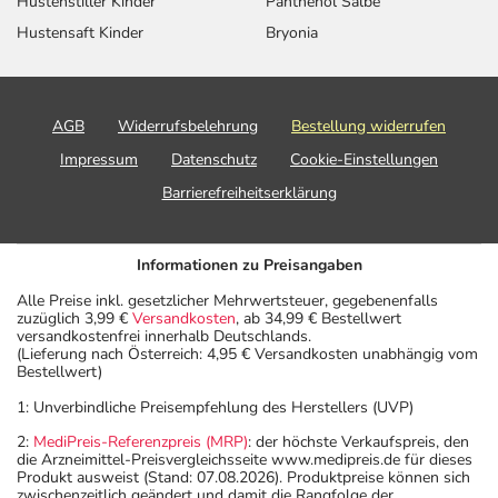
Hustenstiller Kinder
Panthenol Salbe
Hustensaft Kinder
Bryonia
AGB
Widerrufsbelehrung
Bestellung widerrufen
Impressum
Datenschutz
Cookie-Einstellungen
Barrierefreiheitserklärung
Informationen zu Preisangaben
Alle Preise inkl. gesetzlicher Mehrwertsteuer, gegebenenfalls
zuzüglich 3,99 €
Versandkosten
, ab 34,99 € Bestellwert
versandkostenfrei innerhalb Deutschlands.
(Lieferung nach Österreich: 4,95 € Versandkosten unabhängig vom
Bestellwert)
1: Unverbindliche Preisempfehlung des Herstellers (UVP)
2:
MediPreis-Referenzpreis (MRP)
: der höchste Verkaufspreis, den
die Arzneimittel-Preisvergleichsseite www.medipreis.de für dieses
Produkt ausweist (Stand: 07.08.2026). Produktpreise können sich
zwischenzeitlich geändert und damit die Rangfolge der