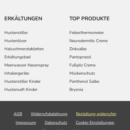
ERKÄLTUNGEN
TOP PRODUKTE
Hustenstiller
Fieberthermometer
Hustenlöser
Neurodermitis Creme
Halsschmerztabletten
Zinksalbe
Erkältungsbad
Pantoprazol
Meerwasser Nasenspray
Fußpilz Creme
Inhaliergeräte
Mückenschutz
Hustenstiller Kinder
Panthenol Salbe
Hustensaft Kinder
Bryonia
AGB
Widerrufsbelehrung
Bestellung widerrufen
Impressum
Datenschutz
Cookie-Einstellungen