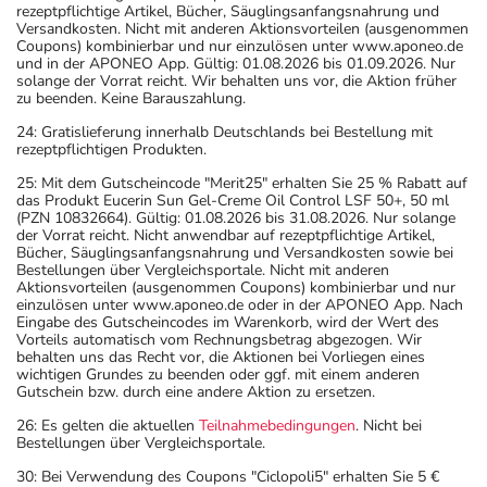
rezeptpflichtige Artikel, Bücher, Säuglingsanfangsnahrung und
Versandkosten. Nicht mit anderen Aktionsvorteilen (ausgenommen
Coupons) kombinierbar und nur einzulösen unter www.aponeo.de
und in der APONEO App. Gültig: 01.08.2026 bis 01.09.2026. Nur
solange der Vorrat reicht. Wir behalten uns vor, die Aktion früher
zu beenden. Keine Barauszahlung.
24: Gratislieferung innerhalb Deutschlands bei Bestellung mit
rezeptpflichtigen Produkten.
25: Mit dem Gutscheincode "Merit25" erhalten Sie 25 % Rabatt auf
das Produkt Eucerin Sun Gel-Creme Oil Control LSF 50+, 50 ml
(PZN 10832664). Gültig: 01.08.2026 bis 31.08.2026. Nur solange
der Vorrat reicht. Nicht anwendbar auf rezeptpflichtige Artikel,
Bücher, Säuglingsanfangsnahrung und Versandkosten sowie bei
Bestellungen über Vergleichsportale. Nicht mit anderen
Aktionsvorteilen (ausgenommen Coupons) kombinierbar und nur
einzulösen unter www.aponeo.de oder in der APONEO App. Nach
Eingabe des Gutscheincodes im Warenkorb, wird der Wert des
Vorteils automatisch vom Rechnungsbetrag abgezogen. Wir
behalten uns das Recht vor, die Aktionen bei Vorliegen eines
wichtigen Grundes zu beenden oder ggf. mit einem anderen
Gutschein bzw. durch eine andere Aktion zu ersetzen.
26: Es gelten die aktuellen
Teilnahmebedingungen
. Nicht bei
Bestellungen über Vergleichsportale.
30: Bei Verwendung des Coupons "Ciclopoli5" erhalten Sie 5 €