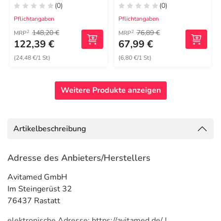
(0)
(0)
Pflichtangaben
Pflichtangaben
148,20 €
76,89 €
2
2
MRP
MRP
122,39 €
67,99 €
(24,48 €/1 St)
(6,80 €/1 St)
Weitere Produkte anzeigen
Artikelbeschreibung
Adresse des Anbieters/Herstellers
Avitamed GmbH
Im Steingerüst 32
76437 Rastatt
elektronische Adresse: https://avitamed.de/ |