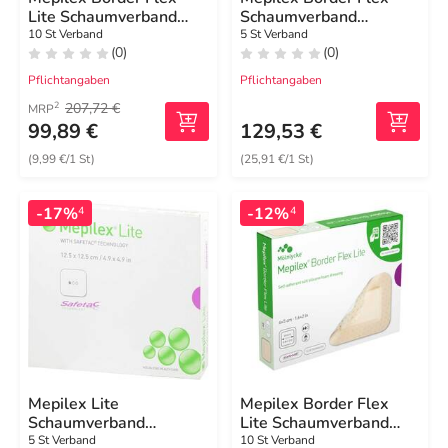
Lite Schaumverband
Schaumverband
10x10 cm
haft.7,8x10 cm oval
10 St Verband
5 St Verband
(0)
(0)
Pflichtangaben
Pflichtangaben
207,72 €
2
MRP
99,89 €
129,53 €
(9,99 €/1 St)
(25,91 €/1 St)
-17%
-12%
4
4
Mepilex Lite
Mepilex Border Flex
Schaumverband
Lite Schaumverband
12,5x12,5cm steril
4x5 cm
5 St Verband
10 St Verband