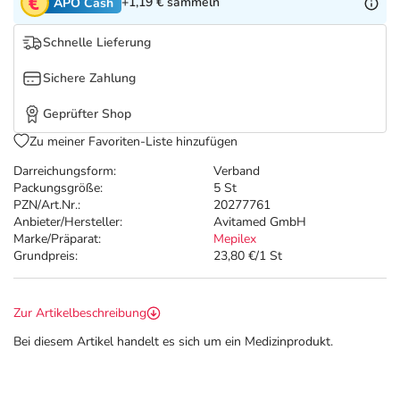
Refluthin, Lasea & Carmenthin Deals
Sport & Fitness
Täglich gut versorgt
+1,19 €
sammeln
APO Cash
Schnelle Lieferung
Salus Deals
Tierapotheke
Sichere Zahlung
Vitamine & Mineralstoffe
Geprüfter Shop
Zu meiner Favoriten-Liste hinzufügen
Marken
Darreichungsform:
Verband
Packungsgröße:
5 St
PZN/Art.Nr.:
20277761
Anbieter/Hersteller:
Avitamed GmbH
Marke/Präparat:
Mepilex
Grundpreis:
23,80 €/1 St
Zur Artikelbeschreibung
Bei diesem Artikel handelt es sich um ein Medizinprodukt.