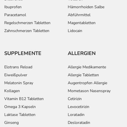
Ibuprofen
Hämorrhoiden Salbe
Paracetamol
Abführmittel
Regelschmerzen Tabletten
Magentabletten
Zahnschmerzen Tabletten
Lidocain
SUPPLEMENTE
ALLERGIEN
Elotrans Reload
Allergie Medikamente
Eiweißpulver
Allergie Tabletten
Melatonin Spray
Augentropfen Allergie
Kollagen
Mometason Nasenspray
Vitamin B12 Tabletten
Cetirizin
Omega 3 Kapseln
Levocetirizin
Laktase Tabletten
Loratadin
Ginseng
Desloratadin