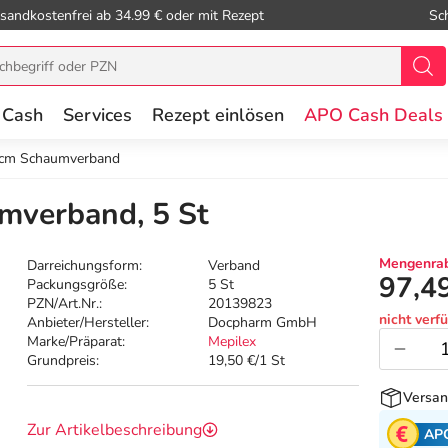
sandkostenfrei ab 34.99 € oder mit Rezept
Sc
 Cash
Services
Rezept einlösen
APO Cash Deals
 cm Schaumverband
mverband, 5 St
Mengenrab
Darreichungsform:
Verband
97,4
Packungsgröße:
5 St
PZN/Art.Nr.:
20139823
nicht verf
Anbieter/Hersteller:
Docpharm GmbH
Marke/Präparat:
Mepilex
Grundpreis:
19,50 €/1 St
Versan
Zur Artikelbeschreibung
AP