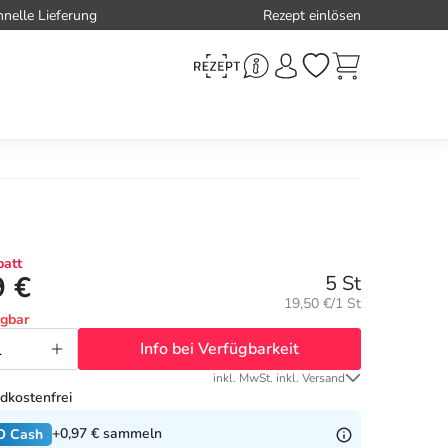
hnelle Lieferung
Rezept einlösen
att
9 €
5 St
Grundpreis:
19,50 €/1 St
ügbar
Info bei Verfügbarkeit
inkl. MwSt. inkl. Versand
dkostenfrei
+0,97 €
sammeln
O Cash