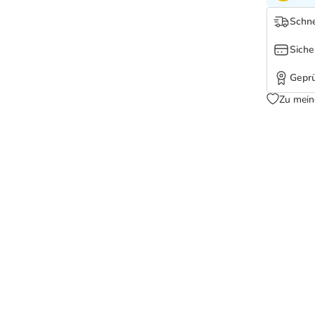
Schne
Siche
Geprü
Zu mein