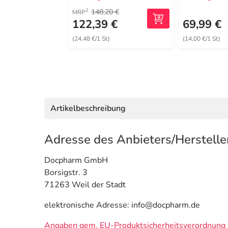
148,20 €
2
MRP
122,39 €
69,99 €
(24,48 €/1 St)
(14,00 €/1 St)
Artikelbeschreibung
Adresse des Anbieters/Herstelle
Docpharm GmbH
Borsigstr. 3
71263 Weil der Stadt
elektronische Adresse: info@docpharm.de
Angaben gem. EU-Produktsicherheitsverordnung 