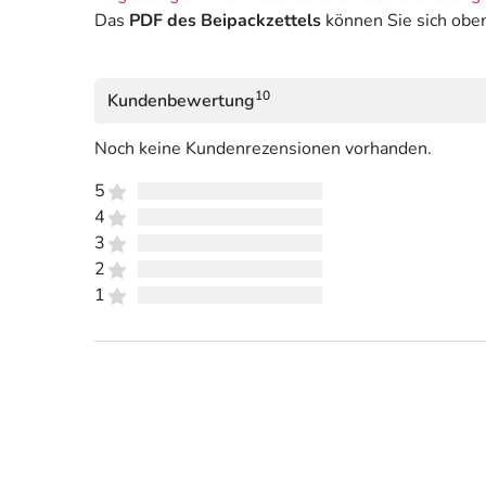
Das
PDF des Beipackzettels
können Sie sich obe
10
Kundenbewertung
Noch keine Kundenrezensionen vorhanden.
5
4
3
2
1