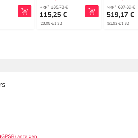
135,78 €
607,39 €
2
2
MRP
MRP
115,25 €
519,17 €
(23,05 €/1 St)
(51,92 €/1 St)
rs
(GPSR) anzeigen