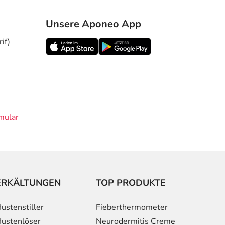
Unsere Aponeo App
if)
mular
ERKÄLTUNGEN
TOP PRODUKTE
ustenstiller
Fieberthermometer
ustenlöser
Neurodermitis Creme