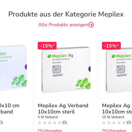
Produkte aus der Kategorie Mepilex
Alle Produkte anzeigen
-15%
-15%
4
4
0x10 cm
Mepilex Ag Verband
Mepilex Ag
rband
10x10cm steril
10x10cm ste
5 St Verband
10 St Verband
0)
(0)
(0)
Pflichtangaben
Pflichtangaben