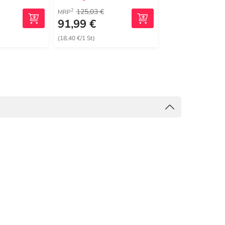
125,03 €
386,30 €
2
2
MRP
MRP
91,99 €
311,79 €
(18,40 €/1 St)
(62,36 €/1 St)