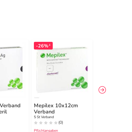
-26%
-19%
4
4
 Verband
Mepilex 10x12cm
Mepilex Bord
ril
Verband
Sacrum
Schaumverba
5 St Verband
5 St Verband
(0)
(0)
16x20 cm ster
Pflichtangaben
Pflichtangaben