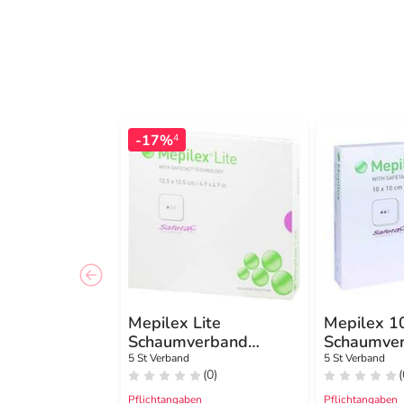
-17%
4
Mepilex Lite
Mepilex 1
Schaumverband
Schaumve
12,5x12,5cm steril
5 St Verband
5 St Verband
(0)
(
Pflichtangaben
Pflichtangaben