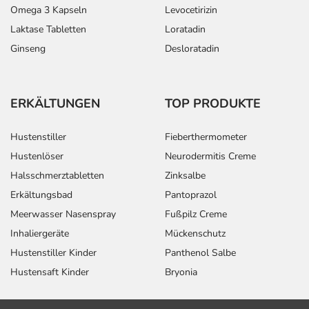
Omega 3 Kapseln
Levocetirizin
Laktase Tabletten
Loratadin
Ginseng
Desloratadin
ERKÄLTUNGEN
TOP PRODUKTE
Hustenstiller
Fieberthermometer
Hustenlöser
Neurodermitis Creme
Halsschmerztabletten
Zinksalbe
Erkältungsbad
Pantoprazol
Meerwasser Nasenspray
Fußpilz Creme
Inhaliergeräte
Mückenschutz
Hustenstiller Kinder
Panthenol Salbe
Hustensaft Kinder
Bryonia