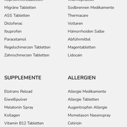
Migräne Tabletten
Sodbrennen Medikamente
ASS Tabletten
Thermacare
Diclofenac
Voltaren
Ibuprofen
Hämorrhoiden Salbe
Paracetamol
Abführmittel
Regelschmerzen Tabletten
Magentabletten
Zahnschmerzen Tabletten
Lidocain
SUPPLEMENTE
ALLERGIEN
Elotrans Reload
Allergie Medikamente
Eiweißpulver
Allergie Tabletten
Melatonin Spray
Augentropfen Allergie
Kollagen
Mometason Nasenspray
Vitamin B12 Tabletten
Cetirizin