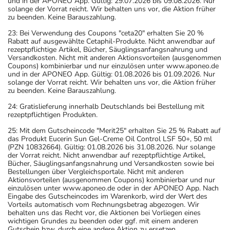
und in der APONEO App. Gültig: 29.07.2026 bis 09.08.2026. Nur
solange der Vorrat reicht. Wir behalten uns vor, die Aktion früher
zu beenden. Keine Barauszahlung.
23: Bei Verwendung des Coupons "ceta20" erhalten Sie 20 %
Rabatt auf ausgewählte Cetaphil-Produkte. Nicht anwendbar auf
rezeptpflichtige Artikel, Bücher, Säuglingsanfangsnahrung und
Versandkosten. Nicht mit anderen Aktionsvorteilen (ausgenommen
Coupons) kombinierbar und nur einzulösen unter www.aponeo.de
und in der APONEO App. Gültig: 01.08.2026 bis 01.09.2026. Nur
solange der Vorrat reicht. Wir behalten uns vor, die Aktion früher
zu beenden. Keine Barauszahlung.
24: Gratislieferung innerhalb Deutschlands bei Bestellung mit
rezeptpflichtigen Produkten.
25: Mit dem Gutscheincode "Merit25" erhalten Sie 25 % Rabatt auf
das Produkt Eucerin Sun Gel-Creme Oil Control LSF 50+, 50 ml
(PZN 10832664). Gültig: 01.08.2026 bis 31.08.2026. Nur solange
der Vorrat reicht. Nicht anwendbar auf rezeptpflichtige Artikel,
Bücher, Säuglingsanfangsnahrung und Versandkosten sowie bei
Bestellungen über Vergleichsportale. Nicht mit anderen
Aktionsvorteilen (ausgenommen Coupons) kombinierbar und nur
einzulösen unter www.aponeo.de oder in der APONEO App. Nach
Eingabe des Gutscheincodes im Warenkorb, wird der Wert des
Vorteils automatisch vom Rechnungsbetrag abgezogen. Wir
behalten uns das Recht vor, die Aktionen bei Vorliegen eines
wichtigen Grundes zu beenden oder ggf. mit einem anderen
Gutschein bzw. durch eine andere Aktion zu ersetzen.