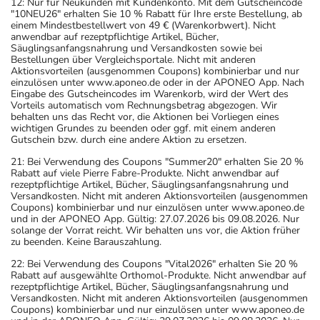
12: Nur für Neukunden mit Kundenkonto. Mit dem Gutscheincode
"10NEU26" erhalten Sie 10 % Rabatt für Ihre erste Bestellung, ab
einem Mindestbestellwert von 49 € (Warenkorbwert). Nicht
anwendbar auf rezeptpflichtige Artikel, Bücher,
Säuglingsanfangsnahrung und Versandkosten sowie bei
Bestellungen über Vergleichsportale. Nicht mit anderen
Aktionsvorteilen (ausgenommen Coupons) kombinierbar und nur
einzulösen unter www.aponeo.de oder in der APONEO App. Nach
Eingabe des Gutscheincodes im Warenkorb, wird der Wert des
Vorteils automatisch vom Rechnungsbetrag abgezogen. Wir
behalten uns das Recht vor, die Aktionen bei Vorliegen eines
wichtigen Grundes zu beenden oder ggf. mit einem anderen
Gutschein bzw. durch eine andere Aktion zu ersetzen.
21: Bei Verwendung des Coupons "Summer20" erhalten Sie 20 %
Rabatt auf viele Pierre Fabre-Produkte. Nicht anwendbar auf
rezeptpflichtige Artikel, Bücher, Säuglingsanfangsnahrung und
Versandkosten. Nicht mit anderen Aktionsvorteilen (ausgenommen
Coupons) kombinierbar und nur einzulösen unter www.aponeo.de
und in der APONEO App. Gültig: 27.07.2026 bis 09.08.2026. Nur
solange der Vorrat reicht. Wir behalten uns vor, die Aktion früher
zu beenden. Keine Barauszahlung.
22: Bei Verwendung des Coupons "Vital2026" erhalten Sie 20 %
Rabatt auf ausgewählte Orthomol-Produkte. Nicht anwendbar auf
rezeptpflichtige Artikel, Bücher, Säuglingsanfangsnahrung und
Versandkosten. Nicht mit anderen Aktionsvorteilen (ausgenommen
Coupons) kombinierbar und nur einzulösen unter www.aponeo.de