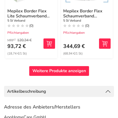
Mepilex Border Flex
Mepilex Border Flex
Lite Schaumverband
Schaumverband
10x10 cm
haft.15x19 cm oval
5 St Verband
5 St Verband
(0)
(0)
Pflichtangaben
Pflichtangaben
120,34 €
2
MRP
93,72 €
344,69 €
(18,74 €/1 St)
(68,94 €/1 St)
Weitere Produkte anzeigen
Artikelbeschreibung
Adresse des Anbieters/Herstellers
ApoHomeCare GmbH