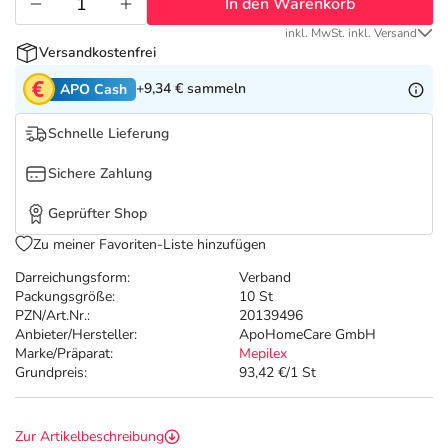
Refluthin, Lasea & Carmenthin Deals
Sport & Fitness
Täglich gut versorgt
In den Warenkorb
inkl. MwSt. inkl. Versand
Versandkostenfrei
Salus Deals
Tierapotheke
+9,34 €
sammeln
APO Cash
Vitamine & Mineralstoffe
Schnelle Lieferung
Sichere Zahlung
Marken
Geprüfter Shop
Zu meiner Favoriten-Liste hinzufügen
Darreichungsform:
Verband
Packungsgröße:
10 St
PZN/Art.Nr.:
20139496
Anbieter/Hersteller:
ApoHomeCare GmbH
Marke/Präparat:
Mepilex
Grundpreis:
93,42 €/1 St
Zur Artikelbeschreibung