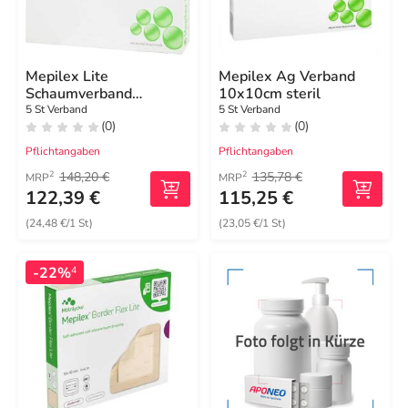
Mepilex Lite
Mepilex Ag Verband
Schaumverband
10x10cm steril
12,5x12,5cm steril
5 St Verband
5 St Verband
(0)
(0)
Pflichtangaben
Pflichtangaben
148,20 €
135,78 €
2
2
MRP
MRP
122,39 €
115,25 €
(24,48 €/1 St)
(23,05 €/1 St)
-22%
4