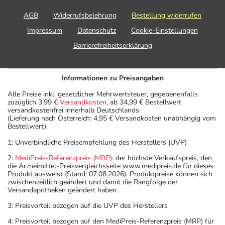
AGB
Widerrufsbelehrung
Bestellung widerrufen
Impressum
Datenschutz
Cookie-Einstellungen
Barrierefreiheitserklärung
Informationen zu Preisangaben
Alle Preise inkl. gesetzlicher Mehrwertsteuer, gegebenenfalls
zuzüglich 3,99 €
Versandkosten
, ab 34,99 € Bestellwert
versandkostenfrei innerhalb Deutschlands.
(Lieferung nach Österreich: 4,95 € Versandkosten unabhängig vom
Bestellwert)
1: Unverbindliche Preisempfehlung des Herstellers (UVP)
2:
MediPreis-Referenzpreis (MRP)
: der höchste Verkaufspreis, den
die Arzneimittel-Preisvergleichsseite www.medipreis.de für dieses
Produkt ausweist (Stand: 07.08.2026). Produktpreise können sich
zwischenzeitlich geändert und damit die Rangfolge der
Versandapotheken geändert haben.
3: Preisvorteil bezogen auf die UVP des Herstellers
4: Preisvorteil bezogen auf den MediPreis-Referenzpreis (MRP) für