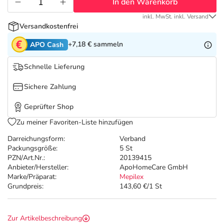
Refluthin, Lasea & Carmenthin Deals
Sport & Fitness
Täglich gut versorgt
In den Warenkorb
inkl. MwSt. inkl. Versand
Versandkostenfrei
Salus Deals
Tierapotheke
+7,18 €
sammeln
APO Cash
Vitamine & Mineralstoffe
Schnelle Lieferung
Sichere Zahlung
Marken
Geprüfter Shop
Zu meiner Favoriten-Liste hinzufügen
Darreichungsform:
Verband
Packungsgröße:
5 St
PZN/Art.Nr.:
20139415
Anbieter/Hersteller:
ApoHomeCare GmbH
Marke/Präparat:
Mepilex
Grundpreis:
143,60 €/1 St
Zur Artikelbeschreibung