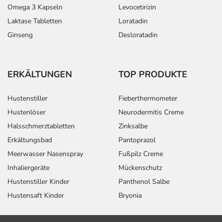
Omega 3 Kapseln
Levocetirizin
Laktase Tabletten
Loratadin
Ginseng
Desloratadin
ERKÄLTUNGEN
TOP PRODUKTE
Hustenstiller
Fieberthermometer
Hustenlöser
Neurodermitis Creme
Halsschmerztabletten
Zinksalbe
Erkältungsbad
Pantoprazol
Meerwasser Nasenspray
Fußpilz Creme
Inhaliergeräte
Mückenschutz
Hustenstiller Kinder
Panthenol Salbe
Hustensaft Kinder
Bryonia