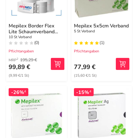
Mepilex Border Flex
Mepilex 5x5cm Verband
Lite Schaumverband
5 St Verband
10x10 cm
10 St Verband
(0)
(1)
Pflichtangaben
Pflichtangaben
195,29 €
2
MRP
99,89 €
77,99 €
(9,99 €/1 St)
(15,60 €/1 St)
-26%
-15%
4
4