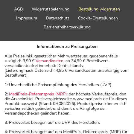
AGB
Widerrufsbelehrung
Bestellung widerrufen
Impressum
Datenschutz
Cookie-Einstellungen
Barrierefreiheitserklärung
Informationen zu Preisangaben
Alle Preise inkl. gesetzlicher Mehrwertsteuer, gegebenenfalls
zuzüglich 3,99 €
Versandkosten
, ab 34,99 € Bestellwert
versandkostenfrei innerhalb Deutschlands.
(Lieferung nach Österreich: 4,95 € Versandkosten unabhängig vom
Bestellwert)
1: Unverbindliche Preisempfehlung des Herstellers (UVP)
2:
MediPreis-Referenzpreis (MRP)
: der höchste Verkaufspreis, den
die Arzneimittel-Preisvergleichsseite www.medipreis.de für dieses
Produkt ausweist (Stand: 09.08.2026). Produktpreise können sich
zwischenzeitlich geändert und damit die Rangfolge der
Versandapotheken geändert haben.
3: Preisvorteil bezogen auf die UVP des Herstellers
4: Preisvorteil bezogen auf den MediPreis-Referenzpreis (MRP) für