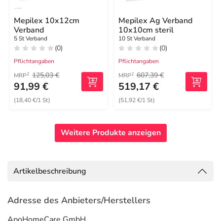
Mepilex 10x12cm
Mepilex Ag Verband
Verband
10x10cm steril
5 St Verband
10 St Verband
(0)
(0)
Pflichtangaben
Pflichtangaben
125,03 €
607,39 €
2
2
MRP
MRP
91,99 €
519,17 €
(18,40 €/1 St)
(51,92 €/1 St)
Weitere Produkte anzeigen
Artikelbeschreibung
Adresse des Anbieters/Herstellers
ApoHomeCare GmbH