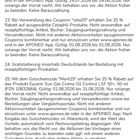
und in der APONEO App. Gültig: 29.07.2026 bis 09.08.2026. Nur
solange der Vorrat reicht. Wir behalten uns vor, die Aktion früher
zu beenden. Keine Barauszahlung.
23: Bei Verwendung des Coupons "ceta20" erhalten Sie 20 %
Rabatt auf ausgewählte Cetaphil-Produkte. Nicht anwendbar auf
rezeptpflichtige Artikel, Bücher, Säuglingsanfangsnahrung und
Versandkosten. Nicht mit anderen Aktionsvorteilen (ausgenommen
Coupons) kombinierbar und nur einzulösen unter www.aponeo.de
und in der APONEO App. Gültig: 01.08.2026 bis 01.09.2026. Nur
solange der Vorrat reicht. Wir behalten uns vor, die Aktion früher
zu beenden. Keine Barauszahlung.
24: Gratislieferung innerhalb Deutschlands bei Bestellung mit
rezeptpflichtigen Produkten.
25: Mit dem Gutscheincode "Merit25" erhalten Sie 25 % Rabatt auf
das Produkt Eucerin Sun Gel-Creme Oil Control LSF 50+, 50 ml
(PZN 10832664). Gültig: 01.08.2026 bis 31.08.2026. Nur solange
der Vorrat reicht. Nicht anwendbar auf rezeptpflichtige Artikel,
Bücher, Säuglingsanfangsnahrung und Versandkosten sowie bei
Bestellungen über Vergleichsportale. Nicht mit anderen
Aktionsvorteilen (ausgenommen Coupons) kombinierbar und nur
einzulösen unter www.aponeo.de oder in der APONEO App. Nach
Eingabe des Gutscheincodes im Warenkorb, wird der Wert des
Vorteils automatisch vom Rechnungsbetrag abgezogen. Wir
behalten uns das Recht vor, die Aktionen bei Vorliegen eines
wichtigen Grundes zu beenden oder ggf. mit einem anderen
Gutschein bzw. durch eine andere Aktion zu ersetzen.