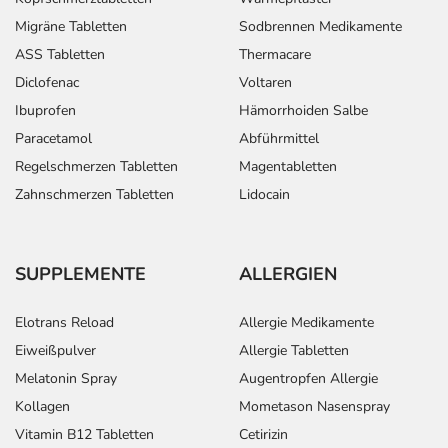
Migräne Tabletten
Sodbrennen Medikamente
ASS Tabletten
Thermacare
Diclofenac
Voltaren
Ibuprofen
Hämorrhoiden Salbe
Paracetamol
Abführmittel
Regelschmerzen Tabletten
Magentabletten
Zahnschmerzen Tabletten
Lidocain
SUPPLEMENTE
ALLERGIEN
Elotrans Reload
Allergie Medikamente
Eiweißpulver
Allergie Tabletten
Melatonin Spray
Augentropfen Allergie
Kollagen
Mometason Nasenspray
Vitamin B12 Tabletten
Cetirizin