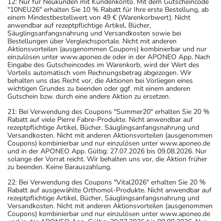
12: Nur für Neukunden mit Kundenkonto. Mit dem Gutscheincode
"10NEU26" erhalten Sie 10 % Rabatt für Ihre erste Bestellung, ab
einem Mindestbestellwert von 49 € (Warenkorbwert). Nicht
anwendbar auf rezeptpflichtige Artikel, Bücher,
Säuglingsanfangsnahrung und Versandkosten sowie bei
Bestellungen über Vergleichsportale. Nicht mit anderen
Aktionsvorteilen (ausgenommen Coupons) kombinierbar und nur
einzulösen unter www.aponeo.de oder in der APONEO App. Nach
Eingabe des Gutscheincodes im Warenkorb, wird der Wert des
Vorteils automatisch vom Rechnungsbetrag abgezogen. Wir
behalten uns das Recht vor, die Aktionen bei Vorliegen eines
wichtigen Grundes zu beenden oder ggf. mit einem anderen
Gutschein bzw. durch eine andere Aktion zu ersetzen.
21: Bei Verwendung des Coupons "Summer20" erhalten Sie 20 %
Rabatt auf viele Pierre Fabre-Produkte. Nicht anwendbar auf
rezeptpflichtige Artikel, Bücher, Säuglingsanfangsnahrung und
Versandkosten. Nicht mit anderen Aktionsvorteilen (ausgenommen
Coupons) kombinierbar und nur einzulösen unter www.aponeo.de
und in der APONEO App. Gültig: 27.07.2026 bis 09.08.2026. Nur
solange der Vorrat reicht. Wir behalten uns vor, die Aktion früher
zu beenden. Keine Barauszahlung.
22: Bei Verwendung des Coupons "Vital2026" erhalten Sie 20 %
Rabatt auf ausgewählte Orthomol-Produkte. Nicht anwendbar auf
rezeptpflichtige Artikel, Bücher, Säuglingsanfangsnahrung und
Versandkosten. Nicht mit anderen Aktionsvorteilen (ausgenommen
Coupons) kombinierbar und nur einzulösen unter www.aponeo.de