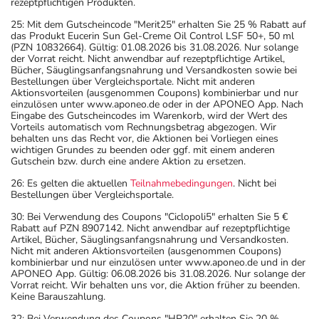
rezeptpflichtigen Produkten.
25: Mit dem Gutscheincode "Merit25" erhalten Sie 25 % Rabatt auf
das Produkt Eucerin Sun Gel-Creme Oil Control LSF 50+, 50 ml
(PZN 10832664). Gültig: 01.08.2026 bis 31.08.2026. Nur solange
der Vorrat reicht. Nicht anwendbar auf rezeptpflichtige Artikel,
Bücher, Säuglingsanfangsnahrung und Versandkosten sowie bei
Bestellungen über Vergleichsportale. Nicht mit anderen
Aktionsvorteilen (ausgenommen Coupons) kombinierbar und nur
einzulösen unter www.aponeo.de oder in der APONEO App. Nach
Eingabe des Gutscheincodes im Warenkorb, wird der Wert des
Vorteils automatisch vom Rechnungsbetrag abgezogen. Wir
behalten uns das Recht vor, die Aktionen bei Vorliegen eines
wichtigen Grundes zu beenden oder ggf. mit einem anderen
Gutschein bzw. durch eine andere Aktion zu ersetzen.
26: Es gelten die aktuellen
Teilnahmebedingungen
. Nicht bei
Bestellungen über Vergleichsportale.
30: Bei Verwendung des Coupons "Ciclopoli5" erhalten Sie 5 €
Rabatt auf PZN 8907142. Nicht anwendbar auf rezeptpflichtige
Artikel, Bücher, Säuglingsanfangsnahrung und Versandkosten.
Nicht mit anderen Aktionsvorteilen (ausgenommen Coupons)
kombinierbar und nur einzulösen unter www.aponeo.de und in der
APONEO App. Gültig: 06.08.2026 bis 31.08.2026. Nur solange der
Vorrat reicht. Wir behalten uns vor, die Aktion früher zu beenden.
Keine Barauszahlung.
32: Bei Verwendung des Coupons "HP20" erhalten Sie 20 %