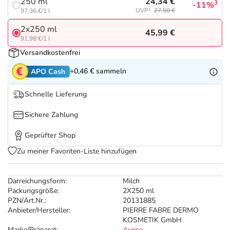
Refluthin, Lasea & Carmenthin Deals
Sport & Fitness
Täglich gut versorgt
24,34 €
250 ml
3
-11%
UVP¹
27,50 €
97,36 €/1 l
2x250 ml
Salus Deals
Tierapotheke
45,99 €
91,98 €/1 l
Versandkostenfrei
Vitamine & Mineralstoffe
+0,46 €
sammeln
APO Cash
Marken
Schnelle Lieferung
Sichere Zahlung
Geprüfter Shop
Zu meiner Favoriten-Liste hinzufügen
Darreichungsform:
Milch
Packungsgröße:
2X250 ml
PZN/Art.Nr.:
20131885
Anbieter/Hersteller:
PIERRE FABRE DERMO
KOSMETIK GmbH
Marke/Präparat:
Avene