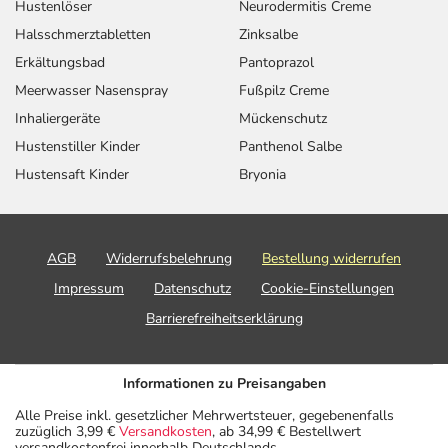
Hustenlöser
Neurodermitis Creme
Halsschmerztabletten
Zinksalbe
Erkältungsbad
Pantoprazol
Meerwasser Nasenspray
Fußpilz Creme
Inhaliergeräte
Mückenschutz
Hustenstiller Kinder
Panthenol Salbe
Hustensaft Kinder
Bryonia
AGB
Widerrufsbelehrung
Bestellung widerrufen
Impressum
Datenschutz
Cookie-Einstellungen
Barrierefreiheitserklärung
Informationen zu Preisangaben
Alle Preise inkl. gesetzlicher Mehrwertsteuer, gegebenenfalls
zuzüglich 3,99 €
Versandkosten
, ab 34,99 € Bestellwert
versandkostenfrei innerhalb Deutschlands.