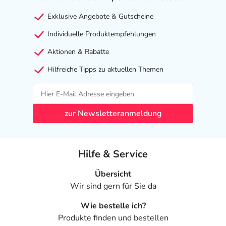
TOCOPHERYL GLUCOSIDE. XANTHAN GUM.
Exklusive Angebote & Gutscheine
Adresse des Anbieters/Herstellers
Individuelle Produktempfehlungen
PIERRE FABRE DERMO KOSMETIK GmbH
Aktionen & Rabatte
Neuer Messplatz 5
Hilfreiche Tipps zu aktuellen Themen
79108 Freiburg
elektronische Adresse: adv_de@pierre-fabre.com
Angaben gem. EU-Produktsicherheitsverordnung (GPSR)
zur Newsletteranmeldung
anzeigen
Hilfe & Service
Übersicht
Wir sind gern für Sie da
Wie bestelle ich?
Produkte finden und bestellen