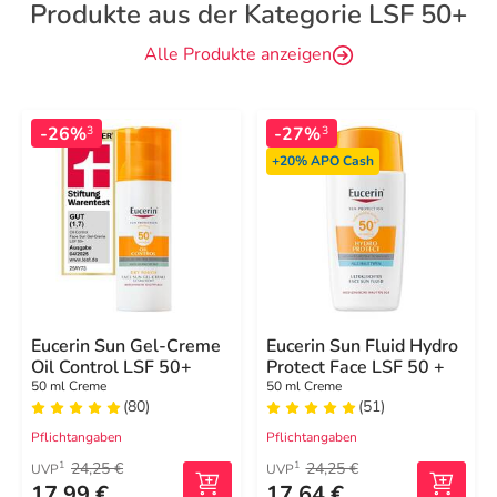
Produkte aus der Kategorie LSF 50+
Alle Produkte anzeigen
-26%
-27%
3
3
+20%
APO Cash
Eucerin Sun Gel-Creme
Eucerin Sun Fluid Hydro
Oil Control LSF 50+
Protect Face LSF 50 +
50 ml Creme
50 ml Creme
(80)
(51)
Pflichtangaben
Pflichtangaben
24,25 €
24,25 €
1
1
UVP
UVP
17,99 €
17,64 €