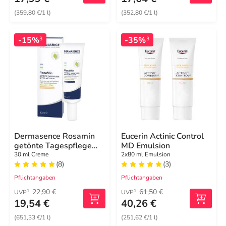
(359,80 €/1 l)
(352,80 €/1 l)
-15%
-35%
3
3
Dermasence Rosamin
Eucerin Actinic Control
getönte Tagespflege
MD Emulsion
mittel LSF 50 Creme
30 ml Creme
2x80 ml Emulsion
(8)
(3)
Pflichtangaben
Pflichtangaben
22,90 €
61,50 €
1
1
UVP
UVP
19,54 €
40,26 €
(651,33 €/1 l)
(251,62 €/1 l)