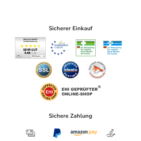
z. B. 2 Fingerlängen des Produktes auf den Arm. Indem
Sie die Menge verringern, reduzieren Sie die
Schutzwirkung erheblich. Regelmäßiges Nachcremen
nicht vergessen, denn beispielsweise durch Schwimmen,
Sicherer Einkauf
Schwitzen oder Abtrocknen der Haut geht ein Teil der
Schutzwirkung, verloren.
Hinweise
Bleiben Sie nicht zu lange in der Sonne, auch wenn Sie
ein Sonnenschutzmittel aufgetragen haben. Übermäßige
Sonnenbäder sind ernsthaft gesundheitsschädlich.
Meiden Sie die Mittagssonne in der Zeit zwischen 11 und
16 Uhr. Setzen Sie Babys und Kleinkinder keiner direkten
Sonneneinstrahlung aus. Verwenden Sie einen textilen
Sonnenschutz (Sonnenhut, Sonnenbrille, T-Shirt, etc.).
Sichere Zahlung
Kontakt mit Textilien vermeiden.
Augenkontakt vermeiden. Bei Augenkontakt gründlich