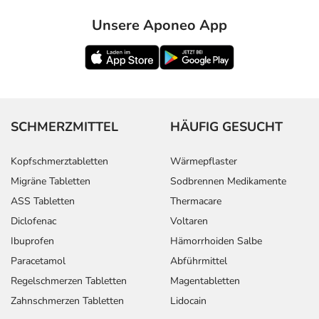
Unsere Aponeo App
SCHMERZMITTEL
HÄUFIG GESUCHT
Kopfschmerztabletten
Wärmepflaster
Migräne Tabletten
Sodbrennen Medikamente
ASS Tabletten
Thermacare
Diclofenac
Voltaren
Ibuprofen
Hämorrhoiden Salbe
Paracetamol
Abführmittel
Regelschmerzen Tabletten
Magentabletten
Zahnschmerzen Tabletten
Lidocain