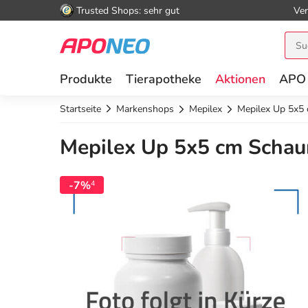
Trusted Shops: sehr gut
Ver
Produkte
Tierapotheke
Aktionen
APO
Startseite
Markenshops
Mepilex
Mepilex Up 5x5
Mepilex Up 5x5 cm Schau
-7%
4