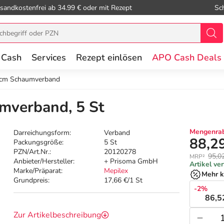
sandkostenfrei ab 34.99 € oder mit Rezept
Sc
 Cash
Services
Rezept einlösen
APO Cash Deals
 cm Schaumverband
mverband, 5 St
Mengenrab
Darreichungsform:
Verband
88,2
Packungsgröße:
5 St
PZN/Art.Nr.:
20120278
95,0
MRP²
Anbieter/Hersteller:
+ Prisoma GmbH
Artikel ve
Marke/Präparat:
Mepilex
Mehr k
Grundpreis:
17,66 €/1 St
-2%
86,5
Zur Artikelbeschreibung