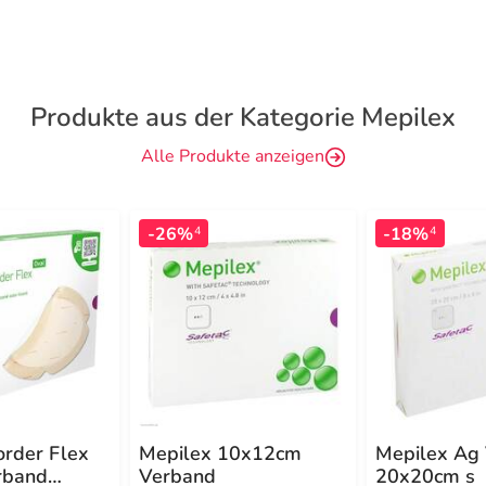
Produkte aus der Kategorie Mepilex
Alle Produkte anzeigen
-26%
-18%
4
4
order Flex
Mepilex 10x12cm
Mepilex Ag
rband
Verband
20x20cm s