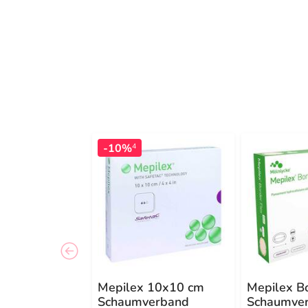
-10%
4
Mepilex 10x10 cm
Mepilex B
Schaumverband
Schaumve