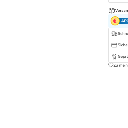
Versan
AP
Schne
Siche
Geprü
Zu mein