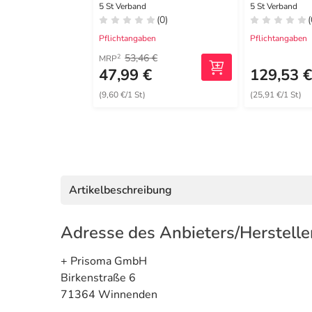
haft.7,8x1
5 St Verband
5 St Verband
(0)
(
Pflichtangaben
Pflichtangaben
53,46 €
2
MRP
47,99 €
129,53 
(9,60 €/1 St)
(25,91 €/1 St)
Artikelbeschreibung
Adresse des Anbieters/Herstelle
+ Prisoma GmbH
Birkenstraße 6
71364 Winnenden