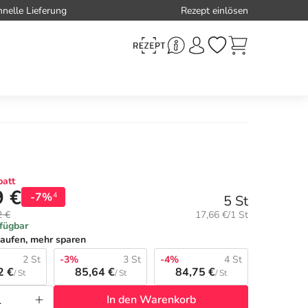
hnelle Lieferung
Rezept einlösen
att
9 €
-7%
4
5 St
Grundpreis:
2 €
17,66 €/1 St
rfügbar
aufen, mehr sparen
2 St
-3%
3 St
-4%
4 St
2 €
85,64 €
84,75 €
/ St
/ St
/ St
In den Warenkorb