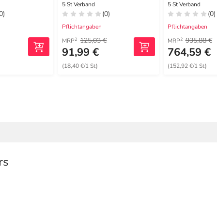
0 cm oval
5 St Verband
5 St Verband
0)
(0)
(0)
Pflichtangaben
Pflichtangaben
125,03 €
935,88 €
2
2
MRP
MRP
€
91,99 €
764,59 €
(18,40 €/1 St)
(152,92 €/1 St)
rs