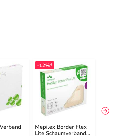
-12%
-15%
4
4
 Verband
Mepilex Border Flex
Mepilex Ag V
Lite Schaumverband
10x10cm ster