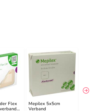
-16%
4
der Flex
Mepilex 5x5cm
Mepilex Lite
mverband
Verband
Schaumverba