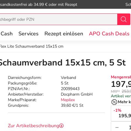
sandkostenfrei ab 34.99 € oder mit Rezept
Sc
 Cash
Services
Rezept einlösen
APO Cash Deals
Flex Lite Schaumverband 15x15 cm
 Schaumverband 15x15 cm, 5 St
Mengenrab
Darreichungsform:
Verband
197,
Packungsgröße:
5 St
PZN/Art.Nr.:
20099443
253,
MRP²
Anbieter/Hersteller:
Docpharm GmbH
Artikel ve
Marke/Präparat:
Mepilex
Mehr k
Grundpreis:
39,60 €/1 St
-1%
195,9
Zur Artikelbeschreibung