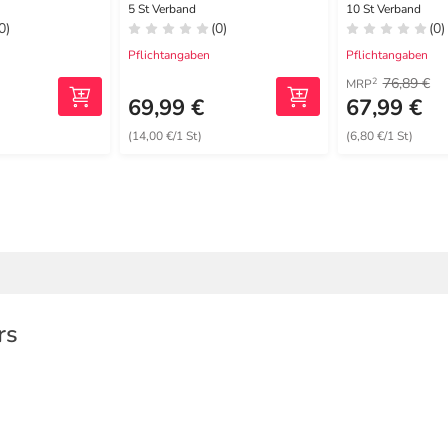
4x5 cm
5 St Verband
10 St Verband
0)
(0)
(0)
Pflichtangaben
Pflichtangaben
76,89 €
2
MRP
69,99 €
67,99 €
(14,00 €/1 St)
(6,80 €/1 St)
rs