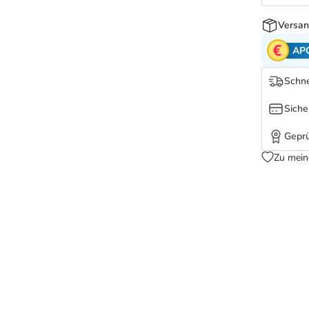
Versan
AP
Schne
Siche
Geprü
Zu mein