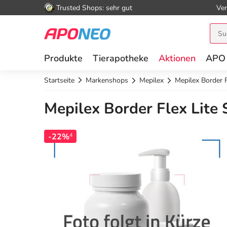
Trusted Shops: sehr gut
Ver
Produkte
Tierapotheke
Aktionen
APO
Startseite
Markenshops
Mepilex
Mepilex Border 
Mepilex Border Flex Lite
-22%
4