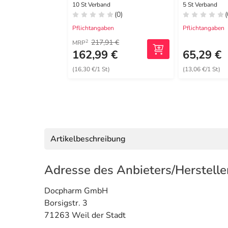
haftend 7,5x7,5 cm
5x12,5 cm
10 St Verband
5 St Verband
(0)
(
Pflichtangaben
Pflichtangaben
217,91 €
2
MRP
162,99 €
65,29 €
(16,30 €/1 St)
(13,06 €/1 St)
Artikelbeschreibung
Adresse des Anbieters/Herstelle
Docpharm GmbH
Borsigstr. 3
71263 Weil der Stadt