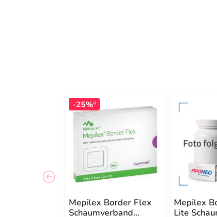
-25%
4
Mepilex Border Flex
Mepilex B
Schaumverband
Lite Scha