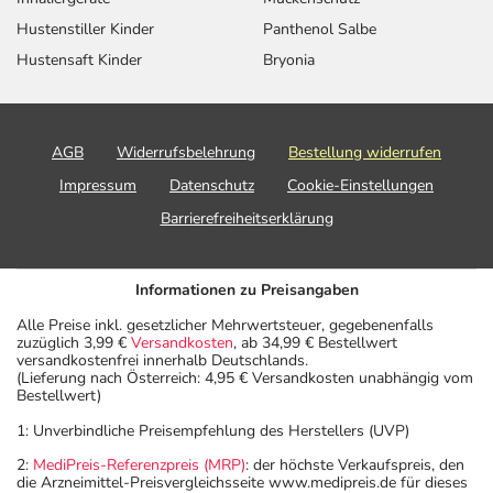
Hustenstiller Kinder
Panthenol Salbe
Hustensaft Kinder
Bryonia
AGB
Widerrufsbelehrung
Bestellung widerrufen
Impressum
Datenschutz
Cookie-Einstellungen
Barrierefreiheitserklärung
Informationen zu Preisangaben
Alle Preise inkl. gesetzlicher Mehrwertsteuer, gegebenenfalls
zuzüglich 3,99 €
Versandkosten
, ab 34,99 € Bestellwert
versandkostenfrei innerhalb Deutschlands.
(Lieferung nach Österreich: 4,95 € Versandkosten unabhängig vom
Bestellwert)
1: Unverbindliche Preisempfehlung des Herstellers (UVP)
2:
MediPreis-Referenzpreis (MRP)
: der höchste Verkaufspreis, den
die Arzneimittel-Preisvergleichsseite www.medipreis.de für dieses