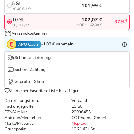
Refluthin, Lasea & Carmenthin Deals
Sport & Fitness
Täglich gut versorgt
5 St
101,99 €
20,40 €/1 St
Salus Deals
Tierapotheke
102,07 €
10 St
4
-37%
MRP²
162,09 €
10,21 €/1 St
Versandkostenfrei
Vitamine & Mineralstoffe
+1,02 €
sammeln
APO Cash
Marken
Schnelle Lieferung
Sichere Zahlung
Geprüfter Shop
Zu meiner Favoriten-Liste hinzufügen
Darreichungsform:
Verband
Packungsgröße:
10 St
PZN/Art.Nr.:
20096456
Anbieter/Hersteller:
CC Pharma GmbH
Marke/Präparat:
Mepilex
Grundpreis:
10,21 €/1 St