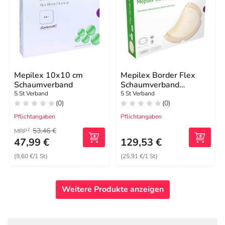
Mepilex 10x10 cm
Mepilex Border Flex
Schaumverband
Schaumverband
haft.7,8x10 cm oval
5 St Verband
5 St Verband
(0)
(0)
Pflichtangaben
Pflichtangaben
53,46 €
2
MRP
47,99 €
129,53 €
(9,60 €/1 St)
(25,91 €/1 St)
Weitere Produkte anzeigen