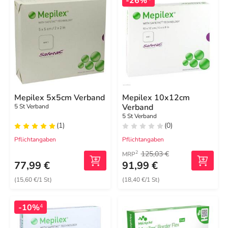
-26%
Mepilex 5x5cm Verband
Mepilex 10x12cm
Verband
5 St Verband
5 St Verband
(1)
(0)
Pflichtangaben
Pflichtangaben
125,03 €
2
MRP
77,99 €
91,99 €
(15,60 €/1 St)
(18,40 €/1 St)
-10%
4