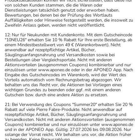
Produktdetailseiten können wir nicht sicherstellen, dass diese nur
von solchen Kunden stammen, die die Waren oder
Dienstleistungen tatsächlich genutzt oder erworben haben.
Bewertungen, bei denen bei der Prüfung des Wortlauts
Auffälligkeiten oder Hinweise festgestellt werden, die insoweit zu
Zweifeln Anlass geben, werden nicht veröffentlicht.
12: Nur für Neukunden mit Kundenkonto. Mit dem Gutscheincode
"10NEU26" erhalten Sie 10 % Rabatt für Ihre erste Bestellung, ab
einem Mindestbestellwert von 49 € (Warenkorbwert). Nicht
anwendbar auf rezeptpflichtige Artikel, Bücher,
Säuglingsanfangsnahrung und Versandkosten sowie bei
Bestellungen über Vergleichsportale. Nicht mit anderen
Aktionsvorteilen (ausgenommen Coupons) kombinierbar und nur
einzulösen unter www.aponeo.de oder in der APONEO App. Nach
Eingabe des Gutscheincodes im Warenkorb, wird der Wert des
Vorteils automatisch vom Rechnungsbetrag abgezogen. Wir
behalten uns das Recht vor, die Aktionen bei Vorliegen eines
wichtigen Grundes zu beenden oder ggf. mit einem anderen
Gutschein bzw. durch eine andere Aktion zu ersetzen.
21: Bei Verwendung des Coupons "Summer20" erhalten Sie 20 %
Rabatt auf viele Pierre Fabre-Produkte. Nicht anwendbar auf
rezeptpflichtige Artikel, Bücher, Säuglingsanfangsnahrung und
Versandkosten. Nicht mit anderen Aktionsvorteilen (ausgenommen
Coupons) kombinierbar und nur einzulösen unter www.aponeo.de
und in der APONEO App. Gültig: 27.07.2026 bis 09.08.2026. Nur
solange der Vorrat reicht. Wir behalten uns vor, die Aktion früher
zu beenden. Keine Barauszahlung.