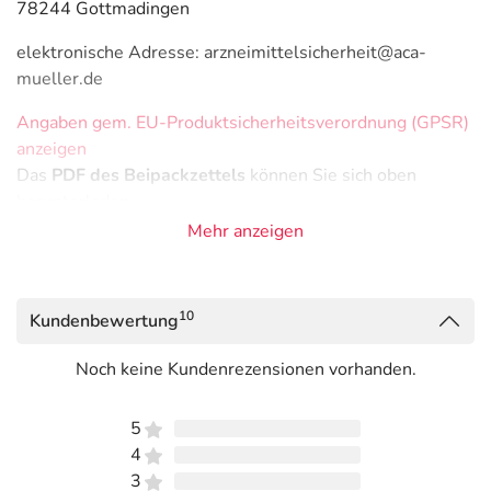
78244 Gottmadingen
elektronische Adresse: arzneimittelsicherheit@aca-
mueller.de
Angaben gem. EU-Produktsicherheitsverordnung (GPSR)
anzeigen
Das
PDF des Beipackzettels
können Sie sich oben
herunterladen.
Mehr anzeigen
10
Kundenbewertung
Noch keine Kundenrezensionen vorhanden.
5
4
3