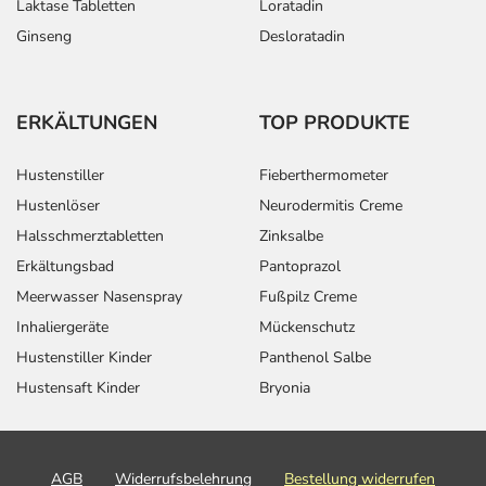
Laktase Tabletten
Loratadin
Ginseng
Desloratadin
ERKÄLTUNGEN
TOP PRODUKTE
Hustenstiller
Fieberthermometer
Hustenlöser
Neurodermitis Creme
Halsschmerztabletten
Zinksalbe
Erkältungsbad
Pantoprazol
Meerwasser Nasenspray
Fußpilz Creme
Inhaliergeräte
Mückenschutz
Hustenstiller Kinder
Panthenol Salbe
Hustensaft Kinder
Bryonia
AGB
Widerrufsbelehrung
Bestellung widerrufen