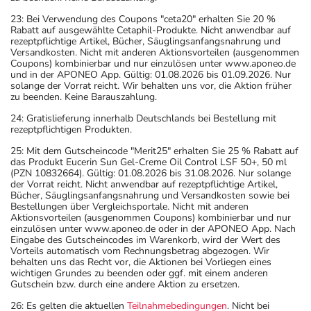
23: Bei Verwendung des Coupons "ceta20" erhalten Sie 20 %
Rabatt auf ausgewählte Cetaphil-Produkte. Nicht anwendbar auf
rezeptpflichtige Artikel, Bücher, Säuglingsanfangsnahrung und
Versandkosten. Nicht mit anderen Aktionsvorteilen (ausgenommen
Coupons) kombinierbar und nur einzulösen unter www.aponeo.de
und in der APONEO App. Gültig: 01.08.2026 bis 01.09.2026. Nur
solange der Vorrat reicht. Wir behalten uns vor, die Aktion früher
zu beenden. Keine Barauszahlung.
24: Gratislieferung innerhalb Deutschlands bei Bestellung mit
rezeptpflichtigen Produkten.
25: Mit dem Gutscheincode "Merit25" erhalten Sie 25 % Rabatt auf
das Produkt Eucerin Sun Gel-Creme Oil Control LSF 50+, 50 ml
(PZN 10832664). Gültig: 01.08.2026 bis 31.08.2026. Nur solange
der Vorrat reicht. Nicht anwendbar auf rezeptpflichtige Artikel,
Bücher, Säuglingsanfangsnahrung und Versandkosten sowie bei
Bestellungen über Vergleichsportale. Nicht mit anderen
Aktionsvorteilen (ausgenommen Coupons) kombinierbar und nur
einzulösen unter www.aponeo.de oder in der APONEO App. Nach
Eingabe des Gutscheincodes im Warenkorb, wird der Wert des
Vorteils automatisch vom Rechnungsbetrag abgezogen. Wir
behalten uns das Recht vor, die Aktionen bei Vorliegen eines
wichtigen Grundes zu beenden oder ggf. mit einem anderen
Gutschein bzw. durch eine andere Aktion zu ersetzen.
26: Es gelten die aktuellen
Teilnahmebedingungen
. Nicht bei