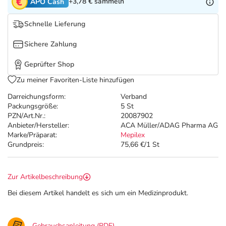
Refluthin, Lasea & Carmenthin Deals
Sport & Fitness
Täglich gut versorgt
+3,78 €
sammeln
APO Cash
Schnelle Lieferung
Salus Deals
Tierapotheke
Sichere Zahlung
Vitamine & Mineralstoffe
Geprüfter Shop
Zu meiner Favoriten-Liste hinzufügen
Marken
Darreichungsform:
Verband
Packungsgröße:
5 St
PZN/Art.Nr.:
20087902
Anbieter/Hersteller:
ACA Müller/ADAG Pharma AG
Marke/Präparat:
Mepilex
Grundpreis:
75,66 €/1 St
Zur Artikelbeschreibung
Bei diesem Artikel handelt es sich um ein Medizinprodukt.
Gebrauchsanleitung (PDF)