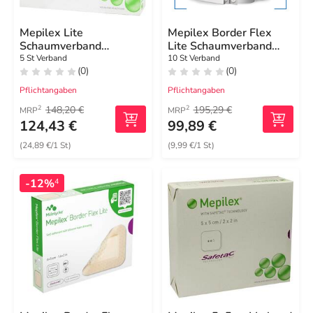
Mepilex Lite
Mepilex Border Flex
Schaumverband
Lite Schaumverband
12,5x12,5cm steril
10x10 cm
5 St Verband
10 St Verband
(0)
(0)
Pflichtangaben
Pflichtangaben
148,20 €
195,29 €
2
2
MRP
MRP
124,43 €
99,89 €
(24,89 €/1 St)
(9,99 €/1 St)
-12%
4