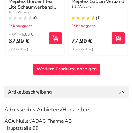
Mepilex Border Flex
Mepilex 5x5cm Verband
Lite Schaumverband
5 St Verband
4x5 cm
10 St Verband
(0)
(1)
Pflichtangaben
Pflichtangaben
76,89 €
2
MRP
67,99 €
77,99 €
(6,80 €/1 St)
(15,60 €/1 St)
Weitere Produkte anzeigen
Artikelbeschreibung
Adresse des Anbieters/Herstellers
ACA Müller/ADAG Pharma AG
Hauptstraße 99