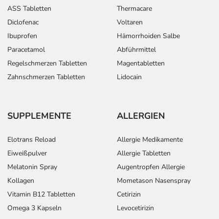
ASS Tabletten
Thermacare
Diclofenac
Voltaren
Ibuprofen
Hämorrhoiden Salbe
Paracetamol
Abführmittel
Regelschmerzen Tabletten
Magentabletten
Zahnschmerzen Tabletten
Lidocain
SUPPLEMENTE
ALLERGIEN
Elotrans Reload
Allergie Medikamente
Eiweißpulver
Allergie Tabletten
Melatonin Spray
Augentropfen Allergie
Kollagen
Mometason Nasenspray
Vitamin B12 Tabletten
Cetirizin
Omega 3 Kapseln
Levocetirizin