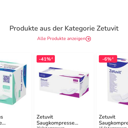
Produkte aus der Kategorie Zetuvit
Alle Produkte anzeigen
-41%
-6%
4
4
us
Zetuvit
Zetuvit
e
Saugkompresse
Saugkompres