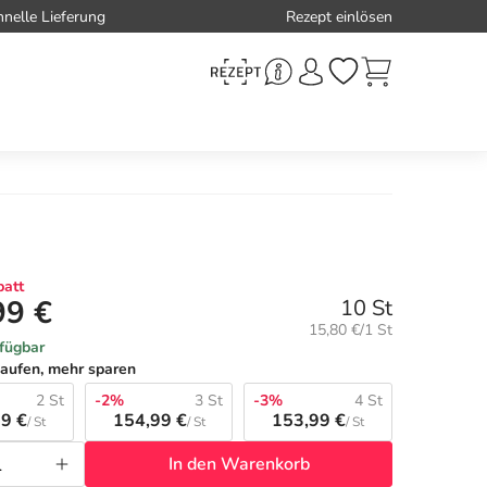
hnelle Lieferung
Rezept einlösen
att
99 €
10 St
Grundpreis:
15,80 €/1 St
rfügbar
aufen, mehr sparen
2 St
-2%
3 St
-3%
4 St
9 €
154,99 €
153,99 €
/ St
/ St
/ St
In den Warenkorb