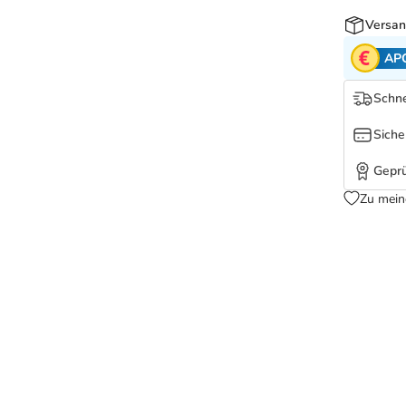
Versan
AP
Schne
Siche
Geprü
Zu mein