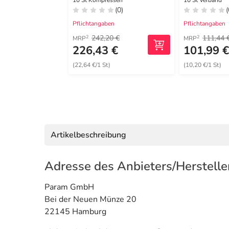
Saugkompr
10 St Kompressen
10 St Verband
(0)
(
cm
Pflichtangaben
Pflichtangaben
242,20 €
111,44 
2
2
MRP
MRP
226,43 €
101,99 
(22,64 €/1 St)
(10,20 €/1 St)
Artikelbeschreibung
Adresse des Anbieters/Herstelle
Param GmbH
Bei der Neuen Münze 20
22145 Hamburg