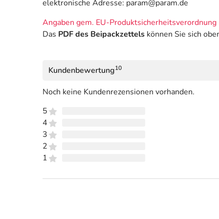
elektronische Adresse: param@param.de
Angaben gem. EU-Produktsicherheitsverordnung 
Das
PDF des Beipackzettels
können Sie sich obe
10
Kundenbewertung
Noch keine Kundenrezensionen vorhanden.
5
4
3
2
1