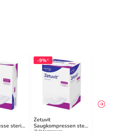
-9%
-25%
4
4
Zetuvit
Zetuvit Plus
se steril
Saugkompressen steril
extrastarke