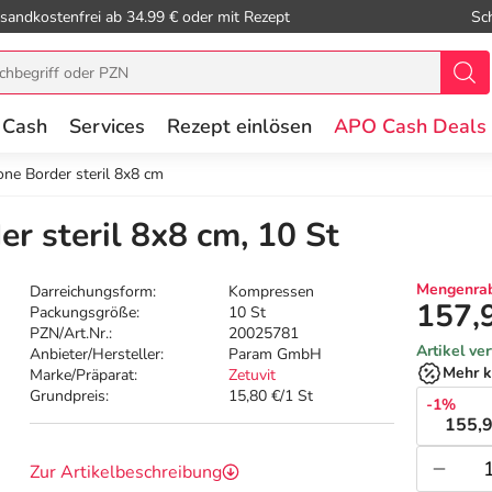
sandkostenfrei ab 34.99 € oder mit Rezept
Sc
 Cash
Services
Rezept einlösen
APO Cash Deals
cone Border steril 8x8 cm
er steril 8x8 cm, 10 St
Mengenrab
Darreichungsform:
Kompressen
157,
Packungsgröße:
10 St
PZN/Art.Nr.:
20025781
Artikel ve
Anbieter/Hersteller:
Param GmbH
Mehr k
Marke/Präparat:
Zetuvit
Grundpreis:
15,80 €/1 St
-1%
155,9
Zur Artikelbeschreibung