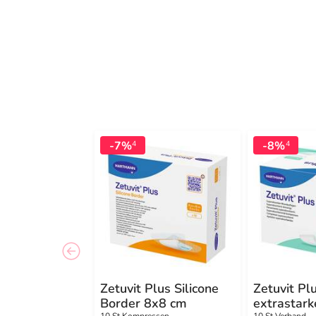
-7%
-8%
4
4
Zetuvit Plus Silicone
Zetuvit Pl
Border 8x8 cm
extrastark