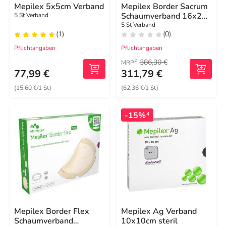
Mepilex 5x5cm Verband
Mepilex Border Sacrum
Schaumverband 16x20
5 St Verband
cm steril
5 St Verband
(1)
(0)
Pflichtangaben
Pflichtangaben
386,30 €
2
MRP
77,99 €
311,79 €
(15,60 €/1 St)
(62,36 €/1 St)
-15%
4
Mepilex Border Flex
Mepilex Ag Verband
Schaumverband
10x10cm steril