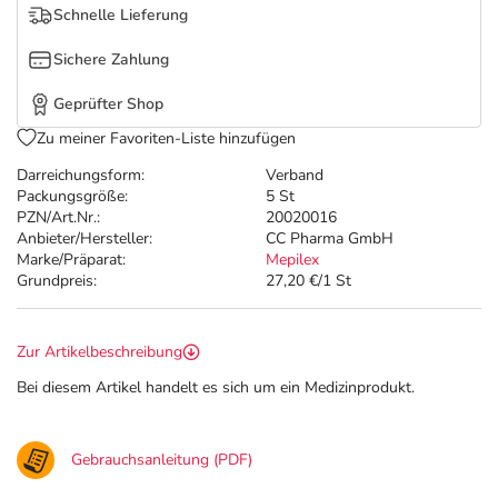
Refluthin, Lasea & Carmenthin Deals
Sport & Fitness
Täglich gut versorgt
Schnelle Lieferung
Sichere Zahlung
Salus Deals
Tierapotheke
Geprüfter Shop
Vitamine & Mineralstoffe
Zu meiner Favoriten-Liste hinzufügen
Darreichungsform:
Verband
Marken
Packungsgröße:
5 St
PZN/Art.Nr.:
20020016
Anbieter/Hersteller:
CC Pharma GmbH
Marke/Präparat:
Mepilex
Grundpreis:
27,20 €/1 St
Zur Artikelbeschreibung
Bei diesem Artikel handelt es sich um ein Medizinprodukt.
Gebrauchsanleitung (PDF)