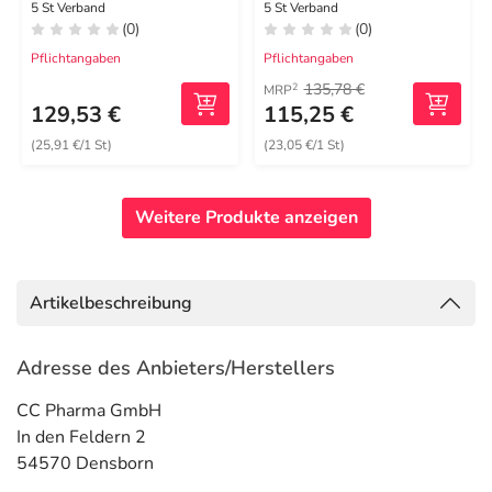
haft.7,8x10 cm oval
5 St Verband
5 St Verband
(0)
(0)
Pflichtangaben
Pflichtangaben
135,78 €
2
MRP
129,53 €
115,25 €
(25,91 €/1 St)
(23,05 €/1 St)
Weitere Produkte anzeigen
Artikelbeschreibung
Adresse des Anbieters/Herstellers
CC Pharma GmbH
In den Feldern 2
54570 Densborn