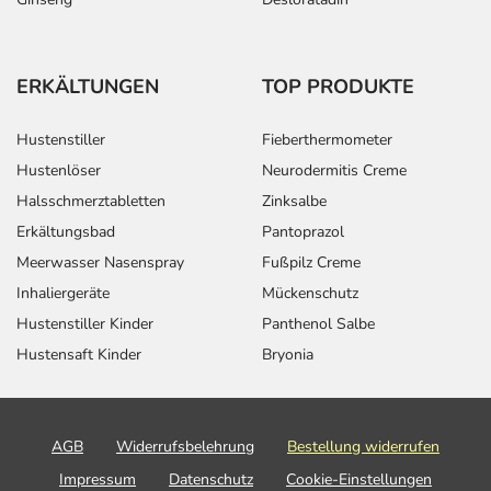
ERKÄLTUNGEN
TOP PRODUKTE
Hustenstiller
Fieberthermometer
Hustenlöser
Neurodermitis Creme
Halsschmerztabletten
Zinksalbe
Erkältungsbad
Pantoprazol
Meerwasser Nasenspray
Fußpilz Creme
Inhaliergeräte
Mückenschutz
Hustenstiller Kinder
Panthenol Salbe
Hustensaft Kinder
Bryonia
AGB
Widerrufsbelehrung
Bestellung widerrufen
Impressum
Datenschutz
Cookie-Einstellungen