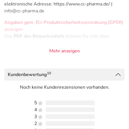
elektronische Adresse: https://www.cc-pharma.de/ |
info@cc-pharma.de
Angaben gem. EU-Produktsicherheitsverordnung (GPSR)
anzeigen
Das
PDF des Beipackzettels
können Sie sich oben
herunterladen.
Mehr anzeigen
10
Kundenbewertung
Noch keine Kundenrezensionen vorhanden.
5
4
3
2