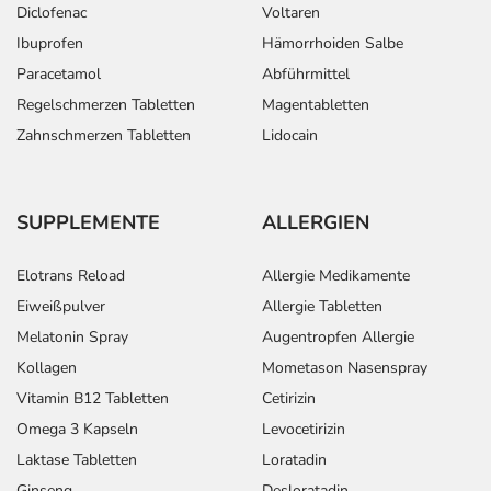
Diclofenac
Voltaren
Ibuprofen
Hämorrhoiden Salbe
Paracetamol
Abführmittel
Regelschmerzen Tabletten
Magentabletten
Zahnschmerzen Tabletten
Lidocain
SUPPLEMENTE
ALLERGIEN
Elotrans Reload
Allergie Medikamente
Eiweißpulver
Allergie Tabletten
Melatonin Spray
Augentropfen Allergie
Kollagen
Mometason Nasenspray
Vitamin B12 Tabletten
Cetirizin
Omega 3 Kapseln
Levocetirizin
Laktase Tabletten
Loratadin
Ginseng
Desloratadin