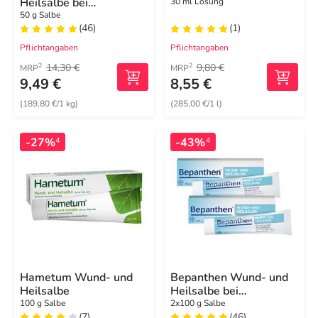
Heilsalbe bei
30 ml Lösung
oberflächlichen
50 g Salbe
(46)
(1)
Hautverletzungen
Pflichtangaben
Pflichtangaben
14,30 €
9,80 €
2
2
MRP
MRP
9,49 €
8,55 €
(189,80 €/1 kg)
(285,00 €/1 l)
-27%
-43%
4
4
Hametum Wund- und
Bepanthen Wund- und
Heilsalbe
Heilsalbe bei
oberflächlichen
100 g Salbe
2x100 g Salbe
(7)
(46)