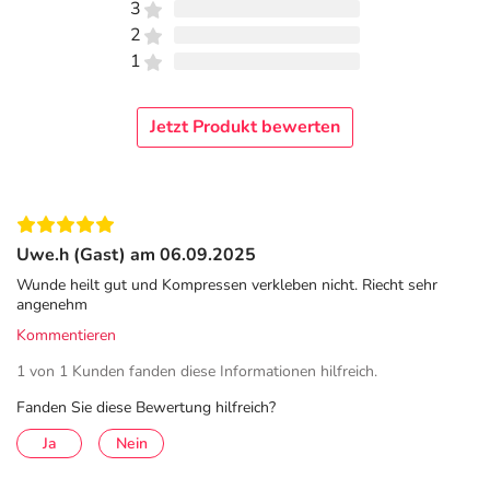
3
aufgrund seiner hohen Viskosität
vor eindringenden
2
Keimen.
1
ManukaLind fördert die autolytische Wundausscheidung
zur
Säuberung der Wunde
und zur
Entfernung von
Jetzt Produkt bewerten
Schorf und Schmutz.
ManukaLind
wirkt Wundgeruch entgegen
und
fördert
die Wundgranulation.
Uwe.h (Gast) am 06.09.2025
Anwendungsgebiete / Indikationen
Wunde heilt gut und Kompressen verkleben nicht. Riecht sehr
ManukaLind kann
bei Hautirritationen und Wunden
angenehm
angewendet werden.
Kommentieren
1 von 1 Kunden fanden diese Informationen hilfreich.
Dazu zählen: Akute und chronische Wunden und Ulcus,
infizierte Wunden, chirurgische Wunden,
Fanden Sie diese Bewertung hilfreich?
Operationswunden, Verbrennungen (Grad I und II) und
Ja
Nein
Verbrühungen, nekrotische Wunden, diabetische
Wunden, belegte Wunden, Dekubitus, schlecht heilende