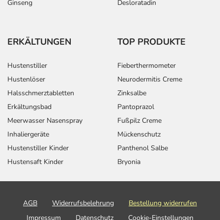
Ginseng
Desloratadin
ERKÄLTUNGEN
TOP PRODUKTE
Hustenstiller
Fieberthermometer
Hustenlöser
Neurodermitis Creme
Halsschmerztabletten
Zinksalbe
Erkältungsbad
Pantoprazol
Meerwasser Nasenspray
Fußpilz Creme
Inhaliergeräte
Mückenschutz
Hustenstiller Kinder
Panthenol Salbe
Hustensaft Kinder
Bryonia
AGB
Widerrufsbelehrung
Bestellung widerrufen
Impressum
Datenschutz
Cookie-Einstellungen