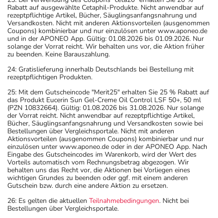
Rabatt auf ausgewählte Cetaphil-Produkte. Nicht anwendbar auf
rezeptpflichtige Artikel, Bücher, Säuglingsanfangsnahrung und
Versandkosten. Nicht mit anderen Aktionsvorteilen (ausgenommen
Coupons) kombinierbar und nur einzulösen unter www.aponeo.de
und in der APONEO App. Gültig: 01.08.2026 bis 01.09.2026. Nur
solange der Vorrat reicht. Wir behalten uns vor, die Aktion früher
zu beenden. Keine Barauszahlung.
24: Gratislieferung innerhalb Deutschlands bei Bestellung mit
rezeptpflichtigen Produkten.
25: Mit dem Gutscheincode "Merit25" erhalten Sie 25 % Rabatt auf
das Produkt Eucerin Sun Gel-Creme Oil Control LSF 50+, 50 ml
(PZN 10832664). Gültig: 01.08.2026 bis 31.08.2026. Nur solange
der Vorrat reicht. Nicht anwendbar auf rezeptpflichtige Artikel,
Bücher, Säuglingsanfangsnahrung und Versandkosten sowie bei
Bestellungen über Vergleichsportale. Nicht mit anderen
Aktionsvorteilen (ausgenommen Coupons) kombinierbar und nur
einzulösen unter www.aponeo.de oder in der APONEO App. Nach
Eingabe des Gutscheincodes im Warenkorb, wird der Wert des
Vorteils automatisch vom Rechnungsbetrag abgezogen. Wir
behalten uns das Recht vor, die Aktionen bei Vorliegen eines
wichtigen Grundes zu beenden oder ggf. mit einem anderen
Gutschein bzw. durch eine andere Aktion zu ersetzen.
26: Es gelten die aktuellen
Teilnahmebedingungen
. Nicht bei
Bestellungen über Vergleichsportale.