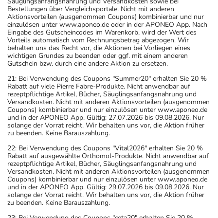
Säuglingsanfangsnahrung und Versandkosten sowie bei
Bestellungen über Vergleichsportale. Nicht mit anderen
Aktionsvorteilen (ausgenommen Coupons) kombinierbar und nur
einzulösen unter www.aponeo.de oder in der APONEO App. Nach
Eingabe des Gutscheincodes im Warenkorb, wird der Wert des
Vorteils automatisch vom Rechnungsbetrag abgezogen. Wir
behalten uns das Recht vor, die Aktionen bei Vorliegen eines
wichtigen Grundes zu beenden oder ggf. mit einem anderen
Gutschein bzw. durch eine andere Aktion zu ersetzen.
21: Bei Verwendung des Coupons "Summer20" erhalten Sie 20 %
Rabatt auf viele Pierre Fabre-Produkte. Nicht anwendbar auf
rezeptpflichtige Artikel, Bücher, Säuglingsanfangsnahrung und
Versandkosten. Nicht mit anderen Aktionsvorteilen (ausgenommen
Coupons) kombinierbar und nur einzulösen unter www.aponeo.de
und in der APONEO App. Gültig: 27.07.2026 bis 09.08.2026. Nur
solange der Vorrat reicht. Wir behalten uns vor, die Aktion früher
zu beenden. Keine Barauszahlung.
22: Bei Verwendung des Coupons "Vital2026" erhalten Sie 20 %
Rabatt auf ausgewählte Orthomol-Produkte. Nicht anwendbar auf
rezeptpflichtige Artikel, Bücher, Säuglingsanfangsnahrung und
Versandkosten. Nicht mit anderen Aktionsvorteilen (ausgenommen
Coupons) kombinierbar und nur einzulösen unter www.aponeo.de
und in der APONEO App. Gültig: 29.07.2026 bis 09.08.2026. Nur
solange der Vorrat reicht. Wir behalten uns vor, die Aktion früher
zu beenden. Keine Barauszahlung.
23: Bei Verwendung des Coupons "ceta20" erhalten Sie 20 %