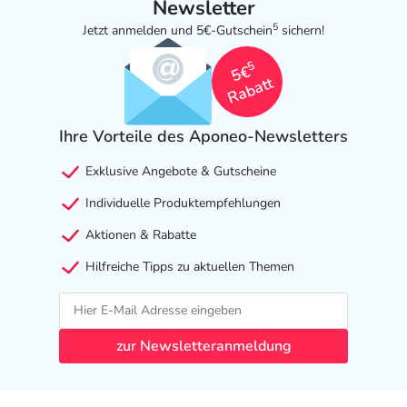
Newsletter
Thymianöl).
5
Jetzt anmelden und 5€-Gutschein
sichern!
Adresse des Anbieters/Herstellers
5
5€
Byox Healthcare GmbH
Rabatt
Berner Weg 7-25
79539 Lörrach
Ihre Vorteile des Aponeo-Newsletters
elektronische Adresse: https://manukalind.com/ |
Exklusive Angebote & Gutscheine
service@byox-healthcare.com
Individuelle Produktempfehlungen
Angaben gem. EU-Produktsicherheitsverordnung (GPSR)
Aktionen & Rabatte
anzeigen
Das
PDF des Beipackzettels
können Sie sich oben
Hilfreiche Tipps zu aktuellen Themen
herunterladen.
zur Newsletteranmeldung