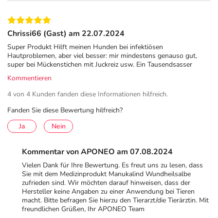
Wunden, Schnitt- und Schürfwunden, oberflächliche
Wunden, Narbenpflege bei genähten Wunden,
Bisswunden, Hautreizungen, Fuß- und Beingeschwüre
Chrissi66 (Gast) am 22.07.2024
(venös, arteriell).
Super Produkt Hilft meinen Hunden bei infektiösen
Hautproblemen, aber viel besser: mir mindestens genauso gut,
Kontraindikationen
super bei Mückenstichen mit Juckreiz usw. Ein Tausendsasser
Kommentieren
Nicht anzuwenden bei Patienten mit bekannter Allergie
gegen Bienenprodukte (z. B. Honig, Pollen, Propolis
4 von 4 Kunden fanden diese Informationen hilfreich.
etc.), Thymian- oder Lavendelöl.
Fanden Sie diese Bewertung hilfreich?
Nicht anwenden bei stark nässenden Wunden,
Ja
Nein
Verbrennungen dritten Grades, in tiefen engen
Hohl-/Wundräumen oder in den Nebenhöhlen.
Kommentar von APONEO am 07.08.2024
Nicht geeignet für die Anwendung an Kindern unter 12
Vielen Dank für Ihre Bewertung. Es freut uns zu lesen, dass
Monaten und schwangeren oder stillenden Frauen.
Sie mit dem Medizinprodukt Manukalind Wundheilsalbe
Es liegen keine Berichte eines erhöhten
zufrieden sind. Wir möchten darauf hinweisen, dass der
Hersteller keine Angaben zu einer Anwendung bei Tieren
Blutzuckerspiegels bei Patienten mit Diabetes nach
macht. Bitte befragen Sie hierzu den Tierarzt/die Tierärztin. Mit
Verwendung der Salbe vor, da das Produkt nicht
freundlichen Grüßen, Ihr APONEO Team
resorbiert wird. Dennoch sollten Diabetiker vor