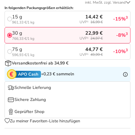
Refluthin, Lasea & Carmenthin Deals
Sport & Fitness
Täglich gut versorgt
inkl. MwSt. zzgl. Versand
In folgenden Packungsgrößen erhältlich:
14,42 €
15 g
Salus Deals
Tierapotheke
3
-15%
UVP¹
16,99 €
961,33 €/1 kg
22,99 €
30 g
3
-8%
Vitamine & Mineralstoffe
UVP¹
24,97 €
766,33 €/1 kg
44,77 €
75 g
3
-10%
Marken
UVP¹
49,99 €
596,93 €/1 kg
Versandkostenfrei ab 34,99 €
+0,23 €
sammeln
APO Cash
Schnelle Lieferung
Sichere Zahlung
Geprüfter Shop
Zu meiner Favoriten-Liste hinzufügen