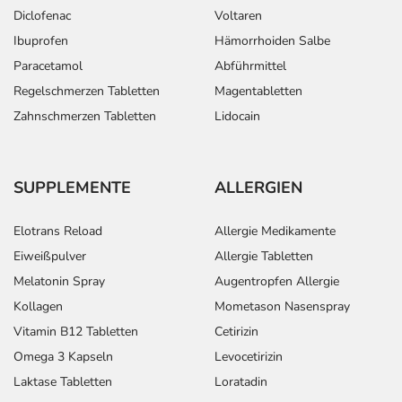
Diclofenac
Voltaren
Ibuprofen
Hämorrhoiden Salbe
Paracetamol
Abführmittel
Regelschmerzen Tabletten
Magentabletten
Zahnschmerzen Tabletten
Lidocain
SUPPLEMENTE
ALLERGIEN
Elotrans Reload
Allergie Medikamente
Eiweißpulver
Allergie Tabletten
Melatonin Spray
Augentropfen Allergie
Kollagen
Mometason Nasenspray
Vitamin B12 Tabletten
Cetirizin
Omega 3 Kapseln
Levocetirizin
Laktase Tabletten
Loratadin