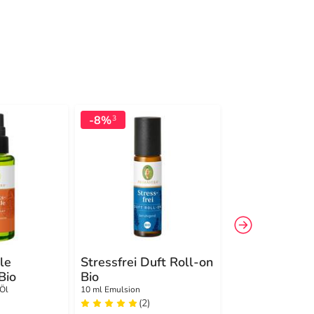
-8%
3
le
Stressfrei Duft Roll-on
Rosenblüten
Bio
Bio
Bio Spray
 Öl
10 ml Emulsion
100 ml Spray
(2)
(1)