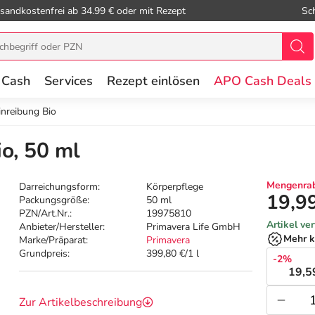
sandkostenfrei ab 34.99 € oder mit Rezept
Sc
 Cash
Services
Rezept einlösen
APO Cash Deals
nreibung Bio
o, 50 ml
Mengenrab
Darreichungsform:
Körperpflege
19,9
Packungsgröße:
50 ml
PZN/Art.Nr.:
19975810
Artikel ve
Anbieter/Hersteller:
Primavera Life GmbH
Mehr k
Marke/Präparat:
Primavera
Grundpreis:
399,80 €/1 l
-2%
19,5
Zur Artikelbeschreibung