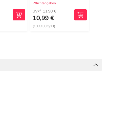
Pflichtangaben
Pflichtangaben
11,90 €
1
UVP
10,99 €
13,82 €
(1099,00 €/1 l)
(138,20 €/1 l)