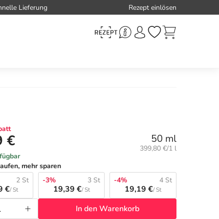
hnelle Lieferung
Rezept einlösen
att
9 €
50 ml
Grundpreis:
399,80 €/1 l
rfügbar
aufen, mehr sparen
2 St
-3%
3 St
-4%
4 St
9 €
19,39 €
19,19 €
/ St
/ St
/ St
In den Warenkorb