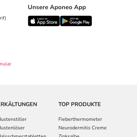
Unsere Aponeo App
if)
mular
ERKÄLTUNGEN
TOP PRODUKTE
ustenstiller
Fieberthermometer
ustenlöser
Neurodermitis Creme
alsschmerztabletten
Zinksalbe