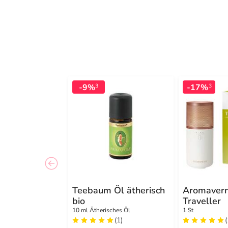
-9%
-17%
3
3
Teebaum Öl ätherisch
Aromavern
bio
Traveller
10 ml Ätherisches Öl
1 St
(1)
(