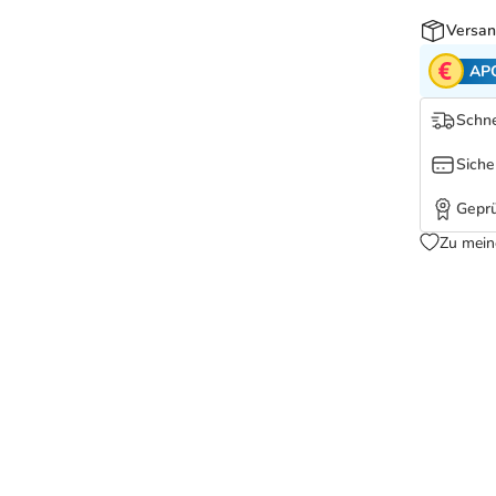
Versan
AP
Schne
Siche
Geprü
Zu mein