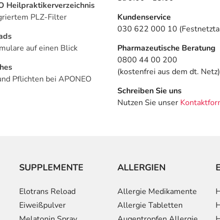
Heilpraktikerverzeichnis
griertem PLZ-Filter
Kundenservice
030 622 000 10 (Festnetztar
ads
mulare auf einen Blick
Pharmazeutische Beratung
0800 44 00 200
ches
(kostenfrei aus dem dt. Netz)
und Pflichten bei APONEO
Schreiben Sie uns
Nutzen Sie unser
Kontaktfor
SUPPLEMENTE
ALLERGIEN
Elotrans Reload
Allergie Medikamente
H
Eiweißpulver
Allergie Tabletten
H
Melatonin Spray
Augentropfen Allergie
H