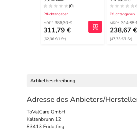
Schaumverband
17,5x17,5c
5 St Verband
5 St Verband
(0)
(
16x20 cm steril
Pflichtangaben
Pflichtangaben
386,30 €
314,68 
2
2
MRP
MRP
311,79 €
238,67 
(62,36 €/1 St)
(47,73 €/1 St)
Artikelbeschreibung
Adresse des Anbieters/Herstelle
ToValCare GmbH
Kaltenbrunn 12
83413 Fridolfing