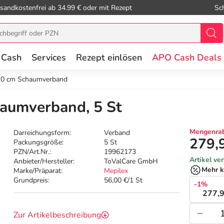
sandkostenfrei ab 34.99 € oder mit Rezept
Sc
 Cash
Services
Rezept einlösen
APO Cash Deals
20 cm Schaumverband
aumverband, 5 St
Mengenrab
Darreichungsform:
Verband
279,
Packungsgröße:
5 St
PZN/Art.Nr.:
19962173
Artikel ve
Anbieter/Hersteller:
ToValCare GmbH
Mehr k
Marke/Präparat:
Mepilex
Grundpreis:
56,00 €/1 St
-1%
277,9
Zur Artikelbeschreibung