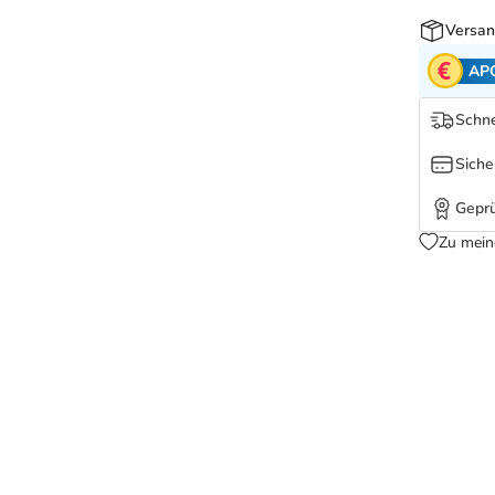
Versan
AP
Schne
Siche
Geprü
Zu mein