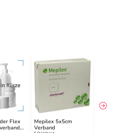
der Flex
Mepilex 5x5cm
Mepilex Bord
mverband
Verband
Lite Schaumv