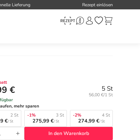
hnelle Lieferung
Rezept einlösen
att
99 €
5 St
Grundpreis:
56,00 €/1 St
rfügbar
aufen, mehr sparen
2 St
-1%
3 St
-2%
4 St
9 €
275,99 €
274,99 €
/ St
/ St
/ St
In den Warenkorb