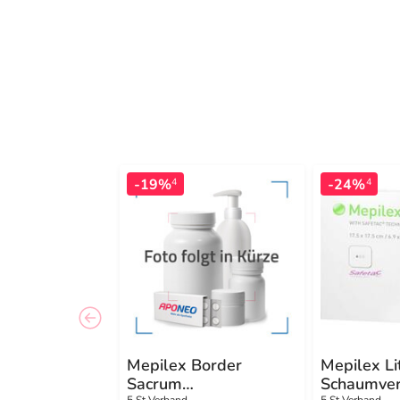
-19%
-24%
4
4
Mepilex Border
Mepilex Li
Sacrum
Schaumve