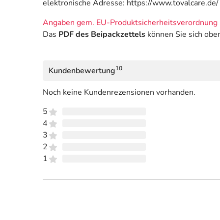
elektronische Adresse: https://www.tovalcare.de/
Angaben gem. EU-Produktsicherheitsverordnung 
Das
PDF des Beipackzettels
können Sie sich obe
10
Kundenbewertung
Noch keine Kundenrezensionen vorhanden.
5
4
3
2
1