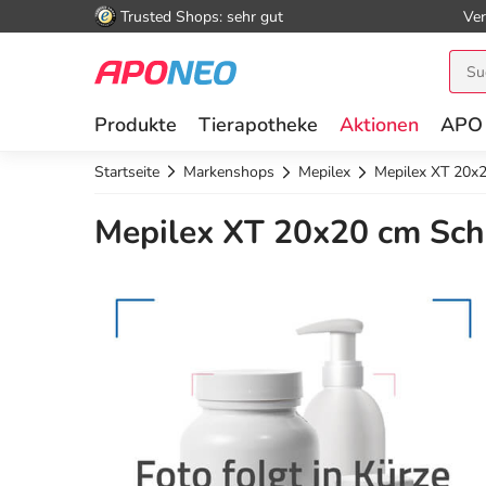
Trusted Shops: sehr gut
Ver
Produkte
Tierapotheke
Aktionen
APO
Startseite
Markenshops
Mepilex
Mepilex XT 20x
Mepilex XT 20x20 cm Sch