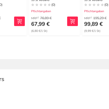
m steril
4x5 cm
10x10 cm
10 St Verband
10 St Verband
0)
(0)
(0)
Pflichtangaben
Pflichtangaben
€
76,89 €
195,29 €
2
2
MRP
MRP
€
67,99 €
99,89 €
(6,80 €/1 St)
(9,99 €/1 St)
rs