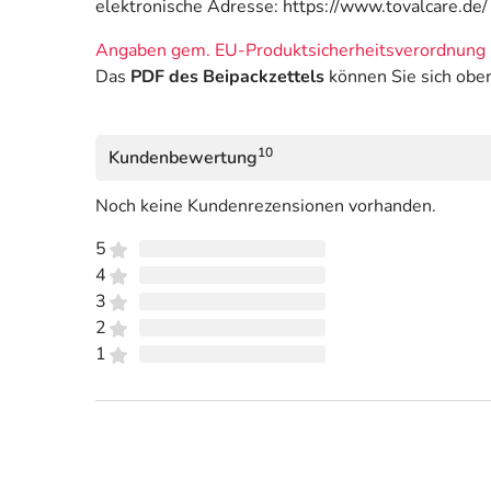
elektronische Adresse: https://www.tovalcare.de/
Angaben gem. EU-Produktsicherheitsverordnung 
Das
PDF des Beipackzettels
können Sie sich obe
10
Kundenbewertung
Noch keine Kundenrezensionen vorhanden.
5
4
3
2
1