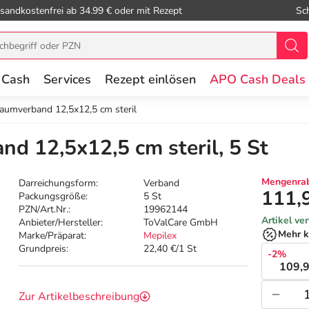
sandkostenfrei ab 34.99 € oder mit Rezept
Sc
 Cash
Services
Rezept einlösen
APO Cash Deals
haumverband 12,5x12,5 cm steril
d 12,5x12,5 cm steril, 5 St
Mengenrab
Darreichungsform:
Verband
111,
Packungsgröße:
5 St
PZN/Art.Nr.:
19962144
Artikel ve
Anbieter/Hersteller:
ToValCare GmbH
Mehr k
Marke/Präparat:
Mepilex
Grundpreis:
22,40 €/1 St
-2%
109,9
Zur Artikelbeschreibung