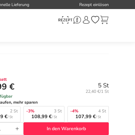
hnelle Lieferung
Rezept einlösen
att
99 €
5 St
Grundpreis:
22,40 €/1 St
rfügbar
aufen, mehr sparen
2 St
-3%
3 St
-4%
4 St
9 €
108,99 €
107,99 €
/ St
/ St
/ St
In den Warenkorb