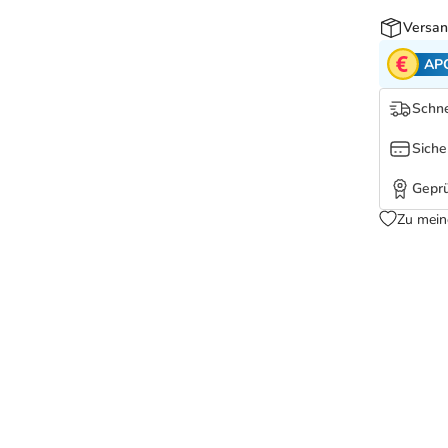
Versan
AP
Schne
Siche
Geprü
Zu mein