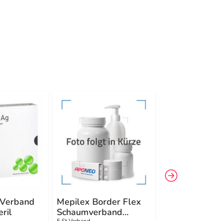
 Verband
Mepilex Border Flex
Mepilex Bord
ril
Schaumverband
Schaumverba