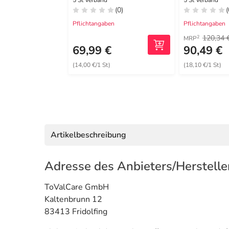
10x10 cm
5 St Verband
5 St Verband
(0)
(
Pflichtangaben
Pflichtangaben
120,34 
2
MRP
69,99 €
90,49 €
(14,00 €/1 St)
(18,10 €/1 St)
Artikelbeschreibung
Adresse des Anbieters/Herstelle
ToValCare GmbH
Kaltenbrunn 12
83413 Fridolfing