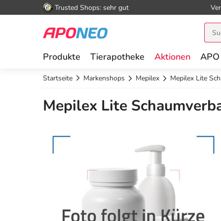
Trusted Shops: sehr gut
Ver
Produkte
Tierapotheke
Aktionen
APO
Startseite
Markenshops
Mepilex
Mepilex Lite Sc
Mepilex Lite Schaumverban