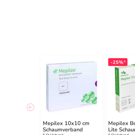
-25%
4
Mepilex 10x10 cm
Mepilex B
Schaumverband
Lite Scha