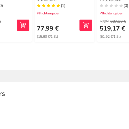
5 St Verband
10 St Verband
0)
(1)
(0)
Pflichtangaben
Pflichtangaben
€
607,39 €
2
MRP
77,99 €
519,17 €
(15,60 €/1 St)
(51,92 €/1 St)
rs