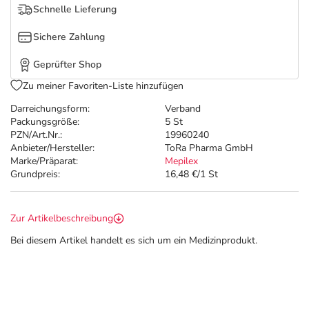
Refluthin, Lasea & Carmenthin Deals
Sport & Fitness
Täglich gut versorgt
Schnelle Lieferung
Sichere Zahlung
Salus Deals
Tierapotheke
Geprüfter Shop
Vitamine & Mineralstoffe
Zu meiner Favoriten-Liste hinzufügen
Darreichungsform:
Verband
Marken
Packungsgröße:
5 St
PZN/Art.Nr.:
19960240
Anbieter/Hersteller:
ToRa Pharma GmbH
Marke/Präparat:
Mepilex
Grundpreis:
16,48 €/1 St
Zur Artikelbeschreibung
Bei diesem Artikel handelt es sich um ein Medizinprodukt.