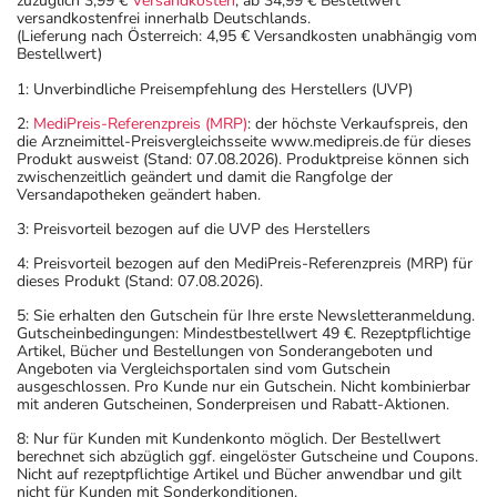
zuzüglich 3,99 €
Versandkosten
, ab 34,99 € Bestellwert
versandkostenfrei innerhalb Deutschlands.
(Lieferung nach Österreich: 4,95 € Versandkosten unabhängig vom
Bestellwert)
1: Unverbindliche Preisempfehlung des Herstellers (UVP)
2:
MediPreis-Referenzpreis (MRP)
: der höchste Verkaufspreis, den
die Arzneimittel-Preisvergleichsseite www.medipreis.de für dieses
Produkt ausweist (Stand: 07.08.2026). Produktpreise können sich
zwischenzeitlich geändert und damit die Rangfolge der
Versandapotheken geändert haben.
3: Preisvorteil bezogen auf die UVP des Herstellers
4: Preisvorteil bezogen auf den MediPreis-Referenzpreis (MRP) für
dieses Produkt (Stand: 07.08.2026).
5: Sie erhalten den Gutschein für Ihre erste Newsletteranmeldung.
Gutscheinbedingungen: Mindestbestellwert 49 €. Rezeptpflichtige
Artikel, Bücher und Bestellungen von Sonderangeboten und
Angeboten via Vergleichsportalen sind vom Gutschein
ausgeschlossen. Pro Kunde nur ein Gutschein. Nicht kombinierbar
mit anderen Gutscheinen, Sonderpreisen und Rabatt-Aktionen.
8: Nur für Kunden mit Kundenkonto möglich. Der Bestellwert
berechnet sich abzüglich ggf. eingelöster Gutscheine und Coupons.
Nicht auf rezeptpflichtige Artikel und Bücher anwendbar und gilt
nicht für Kunden mit Sonderkonditionen.