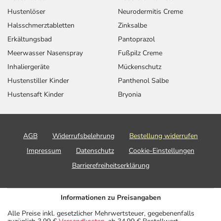
Hustenlöser
Neurodermitis Creme
Halsschmerztabletten
Zinksalbe
Erkältungsbad
Pantoprazol
Meerwasser Nasenspray
Fußpilz Creme
Inhaliergeräte
Mückenschutz
Hustenstiller Kinder
Panthenol Salbe
Hustensaft Kinder
Bryonia
AGB
Widerrufsbelehrung
Bestellung widerrufen
Impressum
Datenschutz
Cookie-Einstellungen
Barrierefreiheitserklärung
Informationen zu Preisangaben
Alle Preise inkl. gesetzlicher Mehrwertsteuer, gegebenenfalls