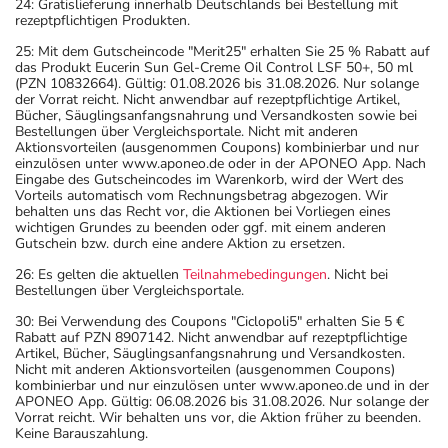
24: Gratislieferung innerhalb Deutschlands bei Bestellung mit
rezeptpflichtigen Produkten.
25: Mit dem Gutscheincode "Merit25" erhalten Sie 25 % Rabatt auf
das Produkt Eucerin Sun Gel-Creme Oil Control LSF 50+, 50 ml
(PZN 10832664). Gültig: 01.08.2026 bis 31.08.2026. Nur solange
der Vorrat reicht. Nicht anwendbar auf rezeptpflichtige Artikel,
Bücher, Säuglingsanfangsnahrung und Versandkosten sowie bei
Bestellungen über Vergleichsportale. Nicht mit anderen
Aktionsvorteilen (ausgenommen Coupons) kombinierbar und nur
einzulösen unter www.aponeo.de oder in der APONEO App. Nach
Eingabe des Gutscheincodes im Warenkorb, wird der Wert des
Vorteils automatisch vom Rechnungsbetrag abgezogen. Wir
behalten uns das Recht vor, die Aktionen bei Vorliegen eines
wichtigen Grundes zu beenden oder ggf. mit einem anderen
Gutschein bzw. durch eine andere Aktion zu ersetzen.
26: Es gelten die aktuellen
Teilnahmebedingungen
. Nicht bei
Bestellungen über Vergleichsportale.
30: Bei Verwendung des Coupons "Ciclopoli5" erhalten Sie 5 €
Rabatt auf PZN 8907142. Nicht anwendbar auf rezeptpflichtige
Artikel, Bücher, Säuglingsanfangsnahrung und Versandkosten.
Nicht mit anderen Aktionsvorteilen (ausgenommen Coupons)
kombinierbar und nur einzulösen unter www.aponeo.de und in der
APONEO App. Gültig: 06.08.2026 bis 31.08.2026. Nur solange der
Vorrat reicht. Wir behalten uns vor, die Aktion früher zu beenden.
Keine Barauszahlung.