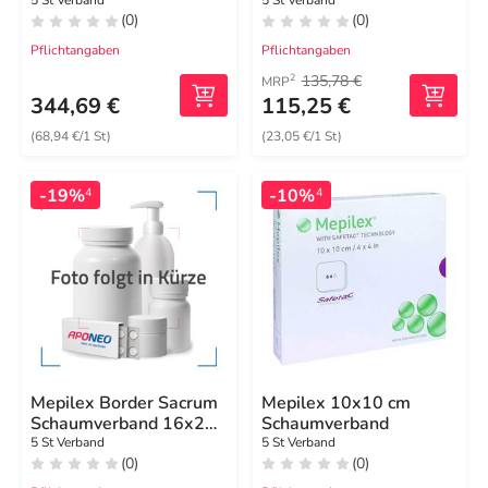
haft.15x19 cm oval
(0)
(0)
Pflichtangaben
Pflichtangaben
135,78 €
2
MRP
344,69 €
115,25 €
(68,94 €/1 St)
(23,05 €/1 St)
-19%
-10%
4
4
Mepilex Border Sacrum
Mepilex 10x10 cm
Schaumverband 16x20
Schaumverband
cm steril
5 St Verband
5 St Verband
(0)
(0)