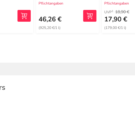
Pflichtangaben
Pflichtangaben
18,90 €
1
UVP
46,26 €
17,90 €
(925,20 €/1 l)
(179,00 €/1 l)
rs