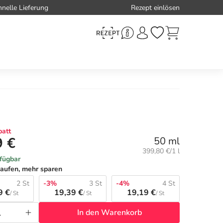
hnelle Lieferung
Rezept einlösen
att
9 €
50 ml
Grundpreis:
399,80 €/1 l
rfügbar
aufen, mehr sparen
2 St
-3%
3 St
-4%
4 St
9 €
19,39 €
19,19 €
/ St
/ St
/ St
In den Warenkorb