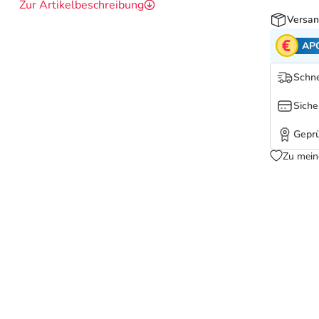
Zur Artikelbeschreibung
Versan
AP
Schne
Siche
Geprü
Zu mein