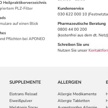
Heilpraktikerverzeichnis
griertem PLZ-Filter
Kundenservice
030 622 000 10 (Festnetztar
ads
mulare auf einen Blick
Pharmazeutische Beratung
0800 44 00 200
ches
(kostenfrei aus dem dt. Netz)
und Pflichten bei APONEO
Schreiben Sie uns
Nutzen Sie unser
Kontaktfor
SUPPLEMENTE
ALLERGIEN
Elotrans Reload
Allergie Medikamente
H
Eiweißpulver
Allergie Tabletten
H
Melatonin Spray
Augentropfen Allergie
H