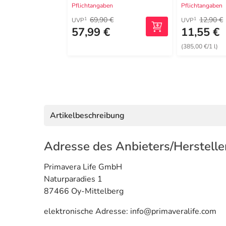
Pflichtangaben
Pflichtangaben
69,90 €
12,90 €
1
1
UVP
UVP
57,99 €
11,55 €
(385,00 €/1 l)
Artikelbeschreibung
Adresse des Anbieters/Herstelle
Primavera Life GmbH
Naturparadies 1
87466 Oy-Mittelberg
elektronische Adresse: info@primaveralife.com