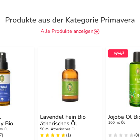
Produkte aus der Kategorie Primavera
Alle Produkte anzeigen
-5%
3
l
Lavendel Fein Bio
Jojoba Öl Bi
y Bio
ätherisches Öl
100 ml Öl
es Öl
50 ml Ätherisches Öl
7)
(1)
(0)