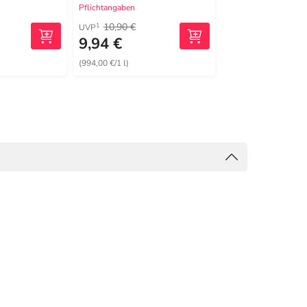
Pflichtangaben
Pflichtangaben
10,90 €
14,90 €
1
1
UVP
UVP
9,94 €
11,15 €
(994,00 €/1 l)
(223,00 €/1 l)