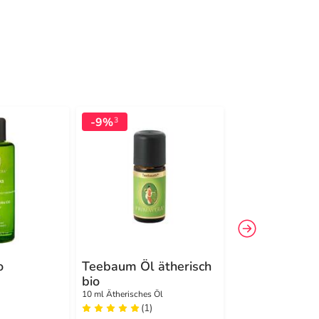
-9%
-25%
3
3
o
Teebaum Öl ätherisch
Zirbenwald
bio
Raumspray Bi
10 ml Ätherisches Öl
50 ml Ätherisches Öl
(1)
(3)