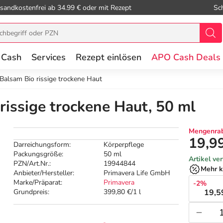
sandkostenfrei ab 34.99 € oder mit Rezept
Sc
 Cash
Services
Rezept einlösen
APO Cash Deals
 Balsam Bio rissige trockene Haut
rissige trockene Haut, 50 ml
Mengenrab
19,9
Darreichungsform:
Körperpflege
Packungsgröße:
50 ml
Artikel ve
PZN/Art.Nr.:
19944844
Mehr k
Anbieter/Hersteller:
Primavera Life GmbH
Marke/Präparat:
Primavera
-2%
Grundpreis:
399,80 €/1 l
19,5