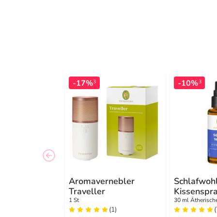
-17%
-10%
3
3
Aromavernebler
Schlafwoh
Traveller
Kissenspra
1 St
30 ml Ätherisch
(1)
(