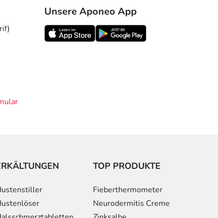
Unsere Aponeo App
if)
mular
ERKÄLTUNGEN
TOP PRODUKTE
ustenstiller
Fieberthermometer
ustenlöser
Neurodermitis Creme
alsschmerztabletten
Zinksalbe