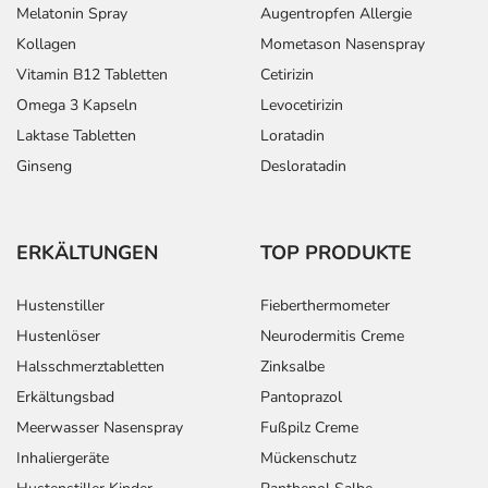
Melatonin Spray
Augentropfen Allergie
Kollagen
Mometason Nasenspray
Vitamin B12 Tabletten
Cetirizin
Omega 3 Kapseln
Levocetirizin
Laktase Tabletten
Loratadin
Ginseng
Desloratadin
ERKÄLTUNGEN
TOP PRODUKTE
Hustenstiller
Fieberthermometer
Hustenlöser
Neurodermitis Creme
Halsschmerztabletten
Zinksalbe
Erkältungsbad
Pantoprazol
Meerwasser Nasenspray
Fußpilz Creme
Inhaliergeräte
Mückenschutz