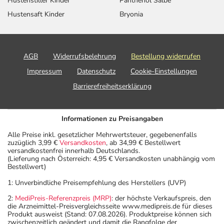
Hustenstiller Kinder
Panthenol Salbe
Hustensaft Kinder
Bryonia
AGB
Widerrufsbelehrung
Bestellung widerrufen
Impressum
Datenschutz
Cookie-Einstellungen
Barrierefreiheitserklärung
Informationen zu Preisangaben
Alle Preise inkl. gesetzlicher Mehrwertsteuer, gegebenenfalls
zuzüglich 3,99 €
Versandkosten
, ab 34,99 € Bestellwert
versandkostenfrei innerhalb Deutschlands.
(Lieferung nach Österreich: 4,95 € Versandkosten unabhängig vom
Bestellwert)
1: Unverbindliche Preisempfehlung des Herstellers (UVP)
2:
MediPreis-Referenzpreis (MRP)
: der höchste Verkaufspreis, den
die Arzneimittel-Preisvergleichsseite www.medipreis.de für dieses
Produkt ausweist (Stand: 07.08.2026). Produktpreise können sich
zwischenzeitlich geändert und damit die Rangfolge der