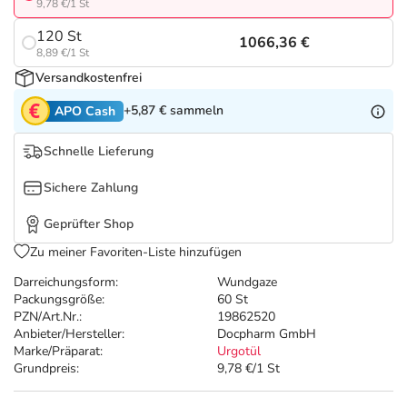
Refluthin, Lasea & Carmenthin Deals
Sport & Fitness
Täglich gut versorgt
9,78 €/1 St
120 St
1066,36 €
Salus Deals
Tierapotheke
8,89 €/1 St
Versandkostenfrei
Vitamine & Mineralstoffe
+5,87 €
sammeln
APO Cash
Schnelle Lieferung
Marken
Sichere Zahlung
Geprüfter Shop
Zu meiner Favoriten-Liste hinzufügen
Darreichungsform:
Wundgaze
Packungsgröße:
60 St
PZN/Art.Nr.:
19862520
Anbieter/Hersteller:
Docpharm GmbH
Marke/Präparat:
Urgotül
Grundpreis:
9,78 €/1 St