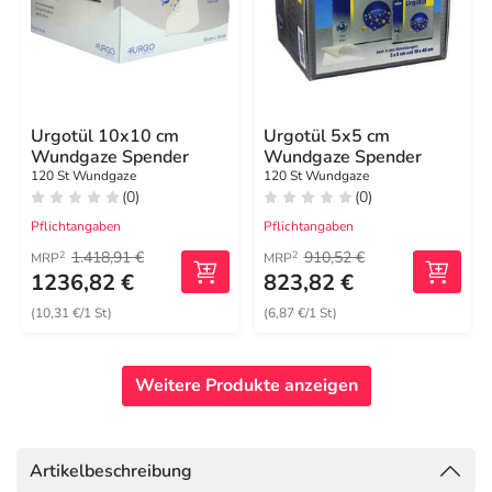
Urgotül 10x10 cm
Urgotül 5x5 cm
Wundgaze Spender
Wundgaze Spender
120 St Wundgaze
120 St Wundgaze
(0)
(0)
Pflichtangaben
Pflichtangaben
1.418,91 €
910,52 €
2
2
MRP
MRP
1236,82 €
823,82 €
(10,31 €/1 St)
(6,87 €/1 St)
Weitere Produkte anzeigen
Artikelbeschreibung