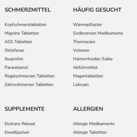
SCHMERZMITTEL
HÄUFIG GESUCHT
Kopfschmerztabletten
Wärmepflaster
Migräne Tabletten
Sodbrennen Medikamente
ASS Tabletten
Thermacare
Diclofenac
Voltaren
Ibuprofen
Hämorrhoiden Salbe
Paracetamol
Abführmittel
Regelschmerzen Tabletten
Magentabletten
Zahnschmerzen Tabletten
Lidocain
SUPPLEMENTE
ALLERGIEN
Elotrans Reload
Allergie Medikamente
Eiweißpulver
Allergie Tabletten