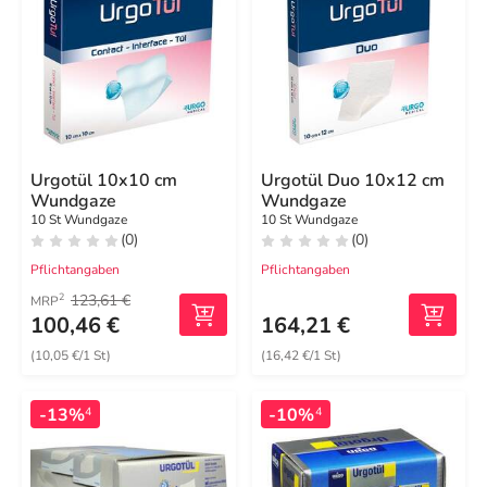
Urgotül 10x10 cm
Urgotül Duo 10x12 cm
Wundgaze
Wundgaze
10 St Wundgaze
10 St Wundgaze
(0)
(0)
Pflichtangaben
Pflichtangaben
123,61 €
2
MRP
100,46 €
164,21 €
(10,05 €/1 St)
(16,42 €/1 St)
-13%
-10%
4
4