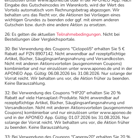
einzulösen unter www.aponeo.de oder in der APONEO App. Nach
Eingabe des Gutscheincodes im Warenkorb, wird der Wert des
Vorteils automatisch vom Rechnungsbetrag abgezogen. Wir
behalten uns das Recht vor, die Aktionen bei Vorliegen eines
wichtigen Grundes zu beenden oder ggf. mit einem anderen
Gutschein bzw. durch eine andere Aktion zu ersetzen.
26: Es gelten die aktuellen
Teilnahmebedingungen
. Nicht bei
Bestellungen über Vergleichsportale.
30: Bei Verwendung des Coupons "Ciclopoli5" erhalten Sie 5 €
Rabatt auf PZN 8907142. Nicht anwendbar auf rezeptpflichtige
Artikel, Bücher, Säuglingsanfangsnahrung und Versandkosten.
Nicht mit anderen Aktionsvorteilen (ausgenommen Coupons)
kombinierbar und nur einzulösen unter www.aponeo.de und in der
APONEO App. Gültig: 06.08.2026 bis 31.08.2026. Nur solange der
Vorrat reicht. Wir behalten uns vor, die Aktion früher zu beenden.
Keine Barauszahlung.
32: Bei Verwendung des Coupons "HP20" erhalten Sie 20 %
Rabatt auf viele Hansaplast-Produkte. Nicht anwendbar auf
rezeptpflichtige Artikel, Bücher, Säuglingsanfangsnahrung und
Versandkosten. Nicht mit anderen Aktionsvorteilen (ausgenommen
Coupons) kombinierbar und nur einzulösen unter www.aponeo.de
und in der APONEO App. Gültig: 01.07.2026 bis 31.08.2026. Nur
solange der Vorrat reicht. Wir behalten uns vor, die Aktion früher
zu beenden. Keine Barauszahlung.
33: Bei Verwendung des Coupons "Canergy20" erhalten Sie 20 %