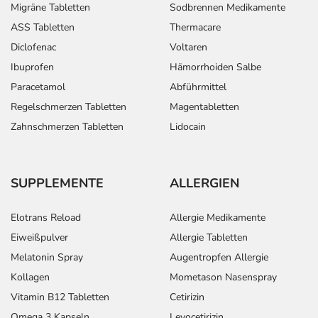
Migräne Tabletten
Sodbrennen Medikamente
ASS Tabletten
Thermacare
Diclofenac
Voltaren
Ibuprofen
Hämorrhoiden Salbe
Paracetamol
Abführmittel
Regelschmerzen Tabletten
Magentabletten
Zahnschmerzen Tabletten
Lidocain
SUPPLEMENTE
ALLERGIEN
Elotrans Reload
Allergie Medikamente
Eiweißpulver
Allergie Tabletten
Melatonin Spray
Augentropfen Allergie
Kollagen
Mometason Nasenspray
Vitamin B12 Tabletten
Cetirizin
Omega 3 Kapseln
Levocetirizin