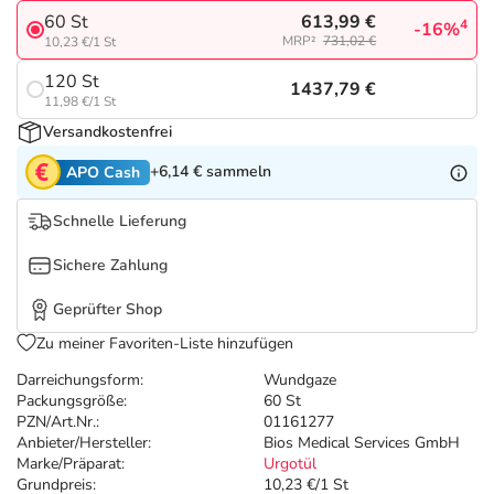
Refluthin, Lasea & Carmenthin Deals
Sport & Fitness
Täglich gut versorgt
613,99 €
60 St
4
-16%
MRP²
731,02 €
10,23 €/1 St
Salus Deals
Tierapotheke
120 St
1437,79 €
11,98 €/1 St
Vitamine & Mineralstoffe
Versandkostenfrei
+6,14 €
sammeln
APO Cash
Marken
Schnelle Lieferung
Sichere Zahlung
Geprüfter Shop
Zu meiner Favoriten-Liste hinzufügen
Darreichungsform:
Wundgaze
Packungsgröße:
60 St
PZN/Art.Nr.:
01161277
Anbieter/Hersteller:
Bios Medical Services GmbH
Marke/Präparat:
Urgotül
Grundpreis:
10,23 €/1 St