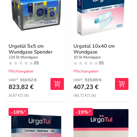
Urgotül 5x5 cm
Urgotül 10x40 cm
Wundgaze Spender
Wundgaze
120 St Wundgaze
10 St Wundgaze
(0)
(0)
Pflichtangaben
Pflichtangaben
910,52 €
515,69 €
2
2
MRP
MRP
823,82 €
407,23 €
(6,87 €/1 St)
(40,72 €/1 St)
-18%
-19%
4
4