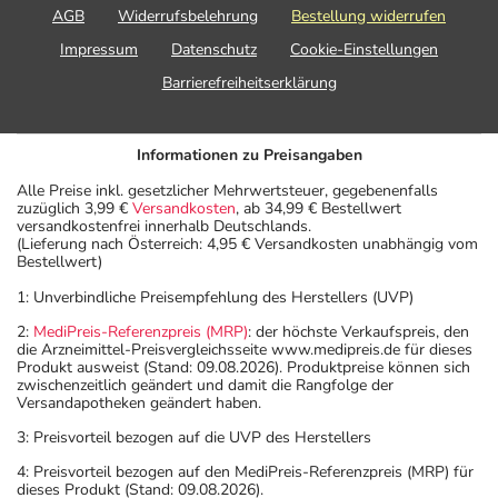
AGB
Widerrufsbelehrung
Bestellung widerrufen
Impressum
Datenschutz
Cookie-Einstellungen
Barrierefreiheitserklärung
Informationen zu Preisangaben
Alle Preise inkl. gesetzlicher Mehrwertsteuer, gegebenenfalls
zuzüglich 3,99 €
Versandkosten
, ab 34,99 € Bestellwert
versandkostenfrei innerhalb Deutschlands.
(Lieferung nach Österreich: 4,95 € Versandkosten unabhängig vom
Bestellwert)
1: Unverbindliche Preisempfehlung des Herstellers (UVP)
2:
MediPreis-Referenzpreis (MRP)
: der höchste Verkaufspreis, den
die Arzneimittel-Preisvergleichsseite www.medipreis.de für dieses
Produkt ausweist (Stand: 09.08.2026). Produktpreise können sich
zwischenzeitlich geändert und damit die Rangfolge der
Versandapotheken geändert haben.
3: Preisvorteil bezogen auf die UVP des Herstellers
4: Preisvorteil bezogen auf den MediPreis-Referenzpreis (MRP) für
dieses Produkt (Stand: 09.08.2026).