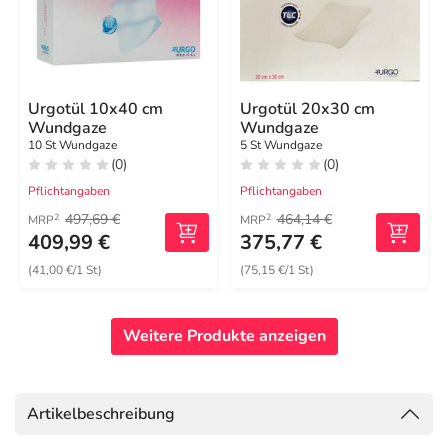
Urgotül 10x40 cm
Urgotül 20x30 cm
Wundgaze
Wundgaze
10 St Wundgaze
5 St Wundgaze
(0)
(0)
Pflichtangaben
Pflichtangaben
497,69 €
464,14 €
2
2
MRP
MRP
409,99 €
375,77 €
(41,00 €/1 St)
(75,15 €/1 St)
Weitere Produkte anzeigen
Artikelbeschreibung