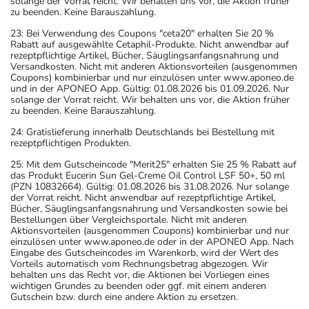
solange der Vorrat reicht. Wir behalten uns vor, die Aktion früher
zu beenden. Keine Barauszahlung.
23: Bei Verwendung des Coupons "ceta20" erhalten Sie 20 %
Rabatt auf ausgewählte Cetaphil-Produkte. Nicht anwendbar auf
rezeptpflichtige Artikel, Bücher, Säuglingsanfangsnahrung und
Versandkosten. Nicht mit anderen Aktionsvorteilen (ausgenommen
Coupons) kombinierbar und nur einzulösen unter www.aponeo.de
und in der APONEO App. Gültig: 01.08.2026 bis 01.09.2026. Nur
solange der Vorrat reicht. Wir behalten uns vor, die Aktion früher
zu beenden. Keine Barauszahlung.
24: Gratislieferung innerhalb Deutschlands bei Bestellung mit
rezeptpflichtigen Produkten.
25: Mit dem Gutscheincode "Merit25" erhalten Sie 25 % Rabatt auf
das Produkt Eucerin Sun Gel-Creme Oil Control LSF 50+, 50 ml
(PZN 10832664). Gültig: 01.08.2026 bis 31.08.2026. Nur solange
der Vorrat reicht. Nicht anwendbar auf rezeptpflichtige Artikel,
Bücher, Säuglingsanfangsnahrung und Versandkosten sowie bei
Bestellungen über Vergleichsportale. Nicht mit anderen
Aktionsvorteilen (ausgenommen Coupons) kombinierbar und nur
einzulösen unter www.aponeo.de oder in der APONEO App. Nach
Eingabe des Gutscheincodes im Warenkorb, wird der Wert des
Vorteils automatisch vom Rechnungsbetrag abgezogen. Wir
behalten uns das Recht vor, die Aktionen bei Vorliegen eines
wichtigen Grundes zu beenden oder ggf. mit einem anderen
Gutschein bzw. durch eine andere Aktion zu ersetzen.