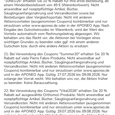
"10NEU26" erhalten Sie 10 % Rabatt für Ihre erste Bestellung, ab
einem Mindestbestellwert von 49 € (Warenkorbwert). Nicht
anwendbar auf rezeptpflichtige Artikel, Bücher,
Säuglingsanfangsnahrung und Versandkosten sowie bei
Bestellungen über Vergleichsportale. Nicht mit anderen
Aktionsvorteilen (ausgenommen Coupons) kombinierbar und nur
einzulösen unter www.aponeo.de oder in der APONEO App. Nach
Eingabe des Gutscheincodes im Warenkorb, wird der Wert des
Vorteils automatisch vom Rechnungsbetrag abgezogen. Wir
behalten uns das Recht vor, die Aktionen bei Vorliegen eines
wichtigen Grundes zu beenden oder ggf. mit einem anderen
Gutschein bzw. durch eine andere Aktion zu ersetzen.
21: Bei Verwendung des Coupons "Summer20" erhalten Sie 20 %
Rabatt auf viele Pierre Fabre-Produkte. Nicht anwendbar auf
rezeptpflichtige Artikel, Bücher, Säuglingsanfangsnahrung und
Versandkosten. Nicht mit anderen Aktionsvorteilen (ausgenommen
Coupons) kombinierbar und nur einzulösen unter www.aponeo.de
und in der APONEO App. Gültig: 27.07.2026 bis 09.08.2026. Nur
solange der Vorrat reicht. Wir behalten uns vor, die Aktion früher
zu beenden. Keine Barauszahlung.
22: Bei Verwendung des Coupons "Vital2026" erhalten Sie 20 %
Rabatt auf ausgewählte Orthomol-Produkte. Nicht anwendbar auf
rezeptpflichtige Artikel, Bücher, Säuglingsanfangsnahrung und
Versandkosten. Nicht mit anderen Aktionsvorteilen (ausgenommen
Coupons) kombinierbar und nur einzulösen unter www.aponeo.de
und in der APONEO App. Gültig: 29.07.2026 bis 09.08.2026. Nur