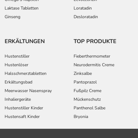
Laktase Tabletten
Loratadin
Ginseng
Desloratadin
ERKÄLTUNGEN
TOP PRODUKTE
Hustenstiller
Fieberthermometer
Hustenlöser
Neurodermitis Creme
Halsschmerztabletten
Zinksalbe
Erkältungsbad
Pantoprazol
Meerwasser Nasenspray
Fußpilz Creme
Inhaliergeräte
Mückenschutz
Hustenstiller Kinder
Panthenol Salbe
Hustensaft Kinder
Bryonia