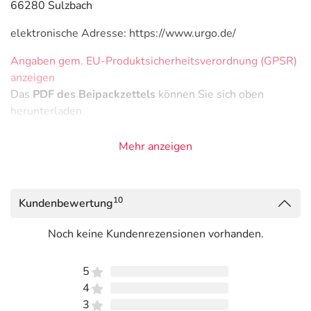
66280 Sulzbach
elektronische Adresse: https://www.urgo.de/
Angaben gem. EU-Produktsicherheitsverordnung (GPSR)
anzeigen
Das
PDF des Beipackzettels
können Sie sich oben
herunterladen.
Mehr anzeigen
10
Kundenbewertung
Noch keine Kundenrezensionen vorhanden.
5
4
3