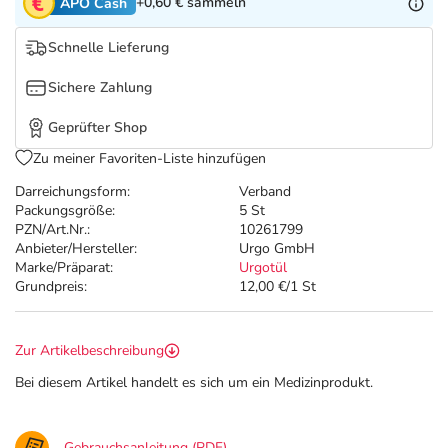
Refluthin, Lasea & Carmenthin Deals
Sport & Fitness
Täglich gut versorgt
+0,60 €
sammeln
APO Cash
Schnelle Lieferung
Salus Deals
Tierapotheke
Sichere Zahlung
Vitamine & Mineralstoffe
Geprüfter Shop
Zu meiner Favoriten-Liste hinzufügen
Marken
Darreichungsform:
Verband
Packungsgröße:
5 St
PZN/Art.Nr.:
10261799
Anbieter/Hersteller:
Urgo GmbH
Marke/Präparat:
Urgotül
Grundpreis:
12,00 €/1 St
Zur Artikelbeschreibung
Bei diesem Artikel handelt es sich um ein Medizinprodukt.
Gebrauchsanleitung (PDF)