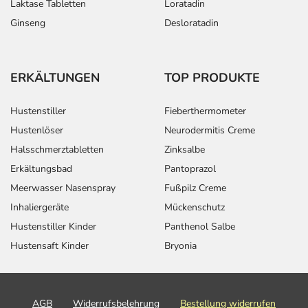
Laktase Tabletten
Loratadin
Ginseng
Desloratadin
ERKÄLTUNGEN
TOP PRODUKTE
Hustenstiller
Fieberthermometer
Hustenlöser
Neurodermitis Creme
Halsschmerztabletten
Zinksalbe
Erkältungsbad
Pantoprazol
Meerwasser Nasenspray
Fußpilz Creme
Inhaliergeräte
Mückenschutz
Hustenstiller Kinder
Panthenol Salbe
Hustensaft Kinder
Bryonia
AGB
Widerrufsbelehrung
Bestellung widerrufen