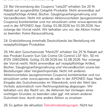
23: Bei Verwendung des Coupons "ceta20" erhalten Sie 20 %
Rabatt auf ausgewählte Cetaphil-Produkte. Nicht anwendbar auf
rezeptpflichtige Artikel, Bücher, Säuglingsanfangsnahrung und
Versandkosten. Nicht mit anderen Aktionsvorteilen (ausgenommen
Coupons) kombinierbar und nur einzulösen unter www.aponeo.de
und in der APONEO App. Gültig: 01.08.2026 bis 01.09.2026. Nur
solange der Vorrat reicht. Wir behalten uns vor, die Aktion früher
zu beenden. Keine Barauszahlung.
24: Gratislieferung innerhalb Deutschlands bei Bestellung mit
rezeptpflichtigen Produkten.
25: Mit dem Gutscheincode "Merit25" erhalten Sie 25 % Rabatt auf
das Produkt Eucerin Sun Gel-Creme Oil Control LSF 50+, 50 ml
(PZN 10832664). Gültig: 01.08.2026 bis 31.08.2026. Nur solange
der Vorrat reicht. Nicht anwendbar auf rezeptpflichtige Artikel,
Bücher, Säuglingsanfangsnahrung und Versandkosten sowie bei
Bestellungen über Vergleichsportale. Nicht mit anderen
Aktionsvorteilen (ausgenommen Coupons) kombinierbar und nur
einzulösen unter www.aponeo.de oder in der APONEO App. Nach
Eingabe des Gutscheincodes im Warenkorb, wird der Wert des
Vorteils automatisch vom Rechnungsbetrag abgezogen. Wir
behalten uns das Recht vor, die Aktionen bei Vorliegen eines
wichtigen Grundes zu beenden oder ggf. mit einem anderen
Gutschein bzw. durch eine andere Aktion zu ersetzen.
26: Es gelten die aktuellen
Teilnahmebedingungen
. Nicht bei