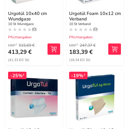
Urgotül 10x40 cm
Urgotül Foam 10x12 cm
Wundgaze
Verband
10 St Wundgaze
10 St Verband
(0)
(0)
Pflichtangaben
Pflichtangaben
515,69 €
247,37 €
2
2
MRP
MRP
413,29 €
183,39 €
(41,33 €/1 St)
(18,34 €/1 St)
-25%
-19%
4
4