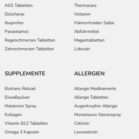
ASS Tabletten
Thermacare
Diclofenac
Voltaren
Ibuprofen
Hämorrhoiden Salbe
Paracetamol
Abführmittel
Regelschmerzen Tabletten
Magentabletten
Zahnschmerzen Tabletten
Lidocain
SUPPLEMENTE
ALLERGIEN
Elotrans Reload
Allergie Medikamente
Eiweißpulver
Allergie Tabletten
Melatonin Spray
Augentropfen Allergie
Kollagen
Mometason Nasenspray
Vitamin B12 Tabletten
Cetirizin
Omega 3 Kapseln
Levocetirizin