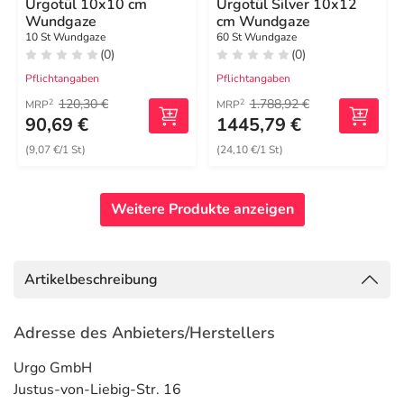
Urgotül 10x10 cm
Urgotül Silver 10x12
Wundgaze
cm Wundgaze
10 St Wundgaze
60 St Wundgaze
(0)
(0)
Pflichtangaben
Pflichtangaben
120,30 €
1.788,92 €
2
2
MRP
MRP
90,69 €
1445,79 €
(9,07 €/1 St)
(24,10 €/1 St)
Weitere Produkte anzeigen
Artikelbeschreibung
Adresse des Anbieters/Herstellers
Urgo GmbH
Justus-von-Liebig-Str. 16