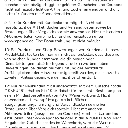
8: Nur für Kunden mit Kundenkonto möglich. Der Bestellwert
berechnet sich abzüglich ggf. eingelöster Gutscheine und Coupons.
Nicht auf rezeptpflichtige Artikel und Bücher anwendbar und gilt
nicht für Kunden mit Sonderkonditionen.
9: Nur für Kunden mit Kundenkonto möglich. Nicht auf
rezeptpflichtige Artikel, Bücher und Versandkosten sowie bei
Bestellungen über Vergleichsportale anwendbar. Nicht mit anderen
Aktionsvorteilen kombinierbar und nur einzulösen unter
www.aponeo.de. Eine Barauszahlung ist nicht möglich.
10: Bei Produkt- und Shop-Bewertungen von Kunden auf unseren
Produktdetailseiten können wir nicht sicherstellen, dass diese nur
von solchen Kunden stammen, die die Waren oder
Dienstleistungen tatsächlich genutzt oder erworben haben.
Bewertungen, bei denen bei der Prüfung des Wortlauts
Auffälligkeiten oder Hinweise festgestellt werden, die insoweit zu
Zweifeln Anlass geben, werden nicht veröffentlicht.
12: Nur für Neukunden mit Kundenkonto. Mit dem Gutscheincode
"10NEU26" erhalten Sie 10 % Rabatt für Ihre erste Bestellung, ab
einem Mindestbestellwert von 49 € (Warenkorbwert). Nicht
anwendbar auf rezeptpflichtige Artikel, Bücher,
Säuglingsanfangsnahrung und Versandkosten sowie bei
Bestellungen über Vergleichsportale. Nicht mit anderen
Aktionsvorteilen (ausgenommen Coupons) kombinierbar und nur
einzulösen unter www.aponeo.de oder in der APONEO App. Nach
Eingabe des Gutscheincodes im Warenkorb, wird der Wert des
Vorteils automatisch vom Rechnungsbetrag abgezogen. Wir