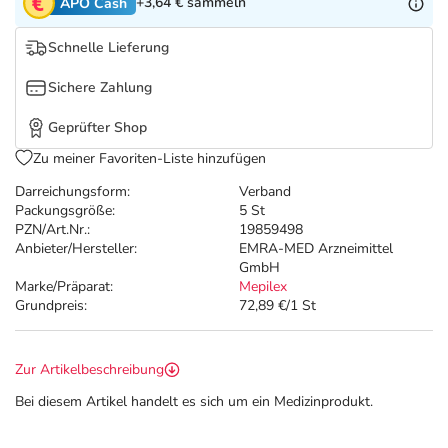
Refluthin, Lasea & Carmenthin Deals
Sport & Fitness
Täglich gut versorgt
+3,64 €
sammeln
APO Cash
Schnelle Lieferung
Salus Deals
Tierapotheke
Sichere Zahlung
Vitamine & Mineralstoffe
Geprüfter Shop
Zu meiner Favoriten-Liste hinzufügen
Marken
Darreichungsform:
Verband
Packungsgröße:
5 St
PZN/Art.Nr.:
19859498
Anbieter/Hersteller:
EMRA-MED Arzneimittel
GmbH
Marke/Präparat:
Mepilex
Grundpreis:
72,89 €/1 St
Zur Artikelbeschreibung
Bei diesem Artikel handelt es sich um ein Medizinprodukt.