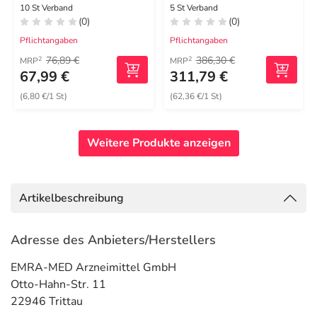
4x5 cm
cm steril
10 St Verband
5 St Verband
(0)
(0)
Pflichtangaben
Pflichtangaben
76,89 €
386,30 €
2
2
MRP
MRP
67,99 €
311,79 €
(6,80 €/1 St)
(62,36 €/1 St)
Weitere Produkte anzeigen
Artikelbeschreibung
Adresse des Anbieters/Herstellers
EMRA-MED Arzneimittel GmbH
Otto-Hahn-Str. 11
22946 Trittau