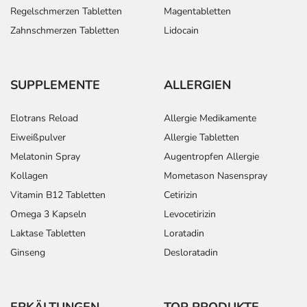
Regelschmerzen Tabletten
Magentabletten
Zahnschmerzen Tabletten
Lidocain
SUPPLEMENTE
ALLERGIEN
Elotrans Reload
Allergie Medikamente
Eiweißpulver
Allergie Tabletten
Melatonin Spray
Augentropfen Allergie
Kollagen
Mometason Nasenspray
Vitamin B12 Tabletten
Cetirizin
Omega 3 Kapseln
Levocetirizin
Laktase Tabletten
Loratadin
Ginseng
Desloratadin
ERKÄLTUNGEN
TOP PRODUKTE