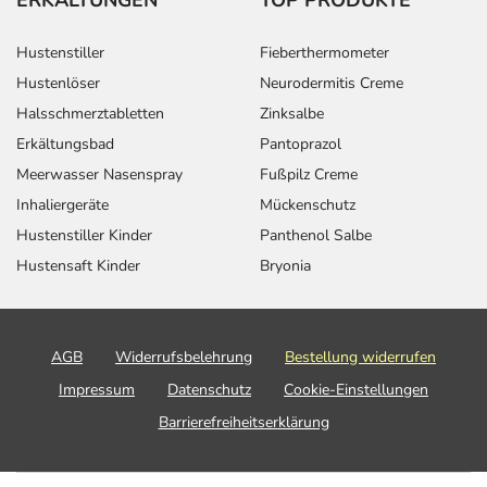
Hustenstiller
Fieberthermometer
Hustenlöser
Neurodermitis Creme
Halsschmerztabletten
Zinksalbe
Erkältungsbad
Pantoprazol
Meerwasser Nasenspray
Fußpilz Creme
Inhaliergeräte
Mückenschutz
Hustenstiller Kinder
Panthenol Salbe
Hustensaft Kinder
Bryonia
AGB
Widerrufsbelehrung
Bestellung widerrufen
Impressum
Datenschutz
Cookie-Einstellungen
Barrierefreiheitserklärung