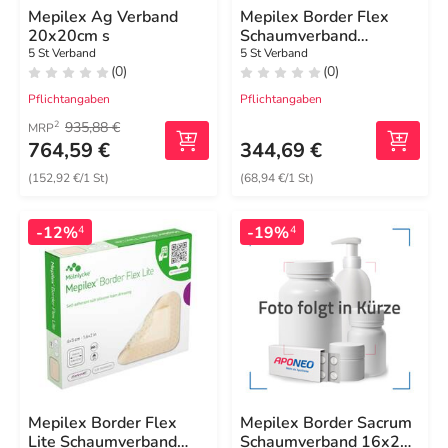
Mepilex Ag Verband
Mepilex Border Flex
20x20cm s
Schaumverband
haft.15x19 cm oval
5 St Verband
5 St Verband
(0)
(0)
Pflichtangaben
Pflichtangaben
935,88 €
2
MRP
764,59 €
344,69 €
(152,92 €/1 St)
(68,94 €/1 St)
-12%
-19%
4
4
Mepilex Border Flex
Mepilex Border Sacrum
Lite Schaumverband
Schaumverband 16x20