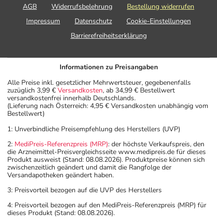
AGB
Widerrufsbelehrung
Bestellung widerrufen
Impressum
Datenschutz
Cookie-Einstellungen
Barrierefreiheitserklärung
Informationen zu Preisangaben
Alle Preise inkl. gesetzlicher Mehrwertsteuer, gegebenenfalls
zuzüglich 3,99 €
Versandkosten
, ab 34,99 € Bestellwert
versandkostenfrei innerhalb Deutschlands.
(Lieferung nach Österreich: 4,95 € Versandkosten unabhängig vom
Bestellwert)
1: Unverbindliche Preisempfehlung des Herstellers (UVP)
2:
MediPreis-Referenzpreis (MRP)
: der höchste Verkaufspreis, den
die Arzneimittel-Preisvergleichsseite www.medipreis.de für dieses
Produkt ausweist (Stand: 08.08.2026). Produktpreise können sich
zwischenzeitlich geändert und damit die Rangfolge der
Versandapotheken geändert haben.
3: Preisvorteil bezogen auf die UVP des Herstellers
4: Preisvorteil bezogen auf den MediPreis-Referenzpreis (MRP) für
dieses Produkt (Stand: 08.08.2026).