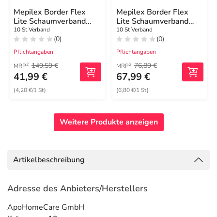
Mepilex Border Flex
Mepilex Border Flex
Lite Schaumverband
Lite Schaumverband
4x5 cm
4x5 cm
10 St Verband
10 St Verband
(0)
(0)
Pflichtangaben
Pflichtangaben
149,59 €
76,89 €
2
2
MRP
MRP
41,99 €
67,99 €
(4,20 €/1 St)
(6,80 €/1 St)
Weitere Produkte anzeigen
Artikelbeschreibung
Adresse des Anbieters/Herstellers
ApoHomeCare GmbH