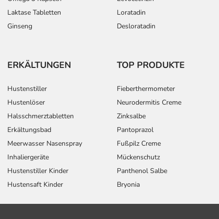
Laktase Tabletten
Loratadin
Ginseng
Desloratadin
ERKÄLTUNGEN
TOP PRODUKTE
Hustenstiller
Fieberthermometer
Hustenlöser
Neurodermitis Creme
Halsschmerztabletten
Zinksalbe
Erkältungsbad
Pantoprazol
Meerwasser Nasenspray
Fußpilz Creme
Inhaliergeräte
Mückenschutz
Hustenstiller Kinder
Panthenol Salbe
Hustensaft Kinder
Bryonia