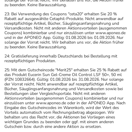
solange der Vorrat reicht. Wir behalten uns vor, die Aktion früher
zu beenden. Keine Barauszahlung.
23: Bei Verwendung des Coupons "ceta20" erhalten Sie 20 %
Rabatt auf ausgewählte Cetaphil-Produkte. Nicht anwendbar auf
rezeptpflichtige Artikel, Bücher, Säuglingsanfangsnahrung und
Versandkosten. Nicht mit anderen Aktionsvorteilen (ausgenommen
Coupons) kombinierbar und nur einzulösen unter www.aponeo.de
und in der APONEO App. Gültig: 01.08.2026 bis 01.09.2026. Nur
solange der Vorrat reicht. Wir behalten uns vor, die Aktion früher
zu beenden. Keine Barauszahlung.
24: Gratislieferung innerhalb Deutschlands bei Bestellung mit
rezeptpflichtigen Produkten.
25: Mit dem Gutscheincode "Merit25" erhalten Sie 25 % Rabatt auf
das Produkt Eucerin Sun Gel-Creme Oil Control LSF 50+, 50 ml
(PZN 10832664). Gültig: 01.08.2026 bis 31.08.2026. Nur solange
der Vorrat reicht. Nicht anwendbar auf rezeptpflichtige Artikel,
Bücher, Säuglingsanfangsnahrung und Versandkosten sowie bei
Bestellungen über Vergleichsportale. Nicht mit anderen
Aktionsvorteilen (ausgenommen Coupons) kombinierbar und nur
einzulösen unter www.aponeo.de oder in der APONEO App. Nach
Eingabe des Gutscheincodes im Warenkorb, wird der Wert des
Vorteils automatisch vom Rechnungsbetrag abgezogen. Wir
behalten uns das Recht vor, die Aktionen bei Vorliegen eines
wichtigen Grundes zu beenden oder ggf. mit einem anderen
Gutschein bzw. durch eine andere Aktion zu ersetzen.