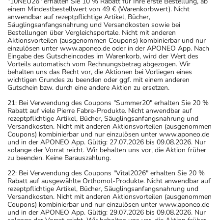
"10NEU26" erhalten Sie 10 % Rabatt für Ihre erste Bestellung, ab
einem Mindestbestellwert von 49 € (Warenkorbwert). Nicht
anwendbar auf rezeptpflichtige Artikel, Bücher,
Säuglingsanfangsnahrung und Versandkosten sowie bei
Bestellungen über Vergleichsportale. Nicht mit anderen
Aktionsvorteilen (ausgenommen Coupons) kombinierbar und nur
einzulösen unter www.aponeo.de oder in der APONEO App. Nach
Eingabe des Gutscheincodes im Warenkorb, wird der Wert des
Vorteils automatisch vom Rechnungsbetrag abgezogen. Wir
behalten uns das Recht vor, die Aktionen bei Vorliegen eines
wichtigen Grundes zu beenden oder ggf. mit einem anderen
Gutschein bzw. durch eine andere Aktion zu ersetzen.
21: Bei Verwendung des Coupons "Summer20" erhalten Sie 20 %
Rabatt auf viele Pierre Fabre-Produkte. Nicht anwendbar auf
rezeptpflichtige Artikel, Bücher, Säuglingsanfangsnahrung und
Versandkosten. Nicht mit anderen Aktionsvorteilen (ausgenommen
Coupons) kombinierbar und nur einzulösen unter www.aponeo.de
und in der APONEO App. Gültig: 27.07.2026 bis 09.08.2026. Nur
solange der Vorrat reicht. Wir behalten uns vor, die Aktion früher
zu beenden. Keine Barauszahlung.
22: Bei Verwendung des Coupons "Vital2026" erhalten Sie 20 %
Rabatt auf ausgewählte Orthomol-Produkte. Nicht anwendbar auf
rezeptpflichtige Artikel, Bücher, Säuglingsanfangsnahrung und
Versandkosten. Nicht mit anderen Aktionsvorteilen (ausgenommen
Coupons) kombinierbar und nur einzulösen unter www.aponeo.de
und in der APONEO App. Gültig: 29.07.2026 bis 09.08.2026. Nur