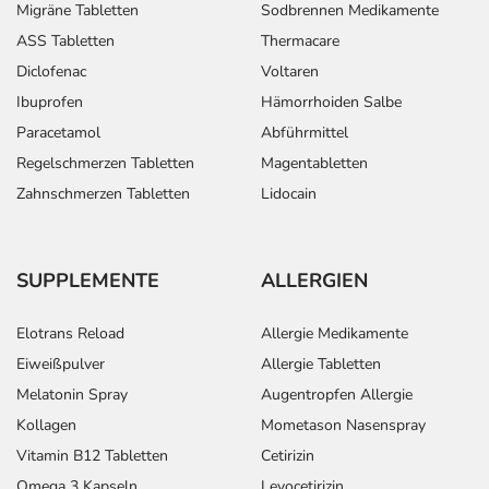
Migräne Tabletten
Sodbrennen Medikamente
ASS Tabletten
Thermacare
Diclofenac
Voltaren
Ibuprofen
Hämorrhoiden Salbe
Paracetamol
Abführmittel
Regelschmerzen Tabletten
Magentabletten
Zahnschmerzen Tabletten
Lidocain
SUPPLEMENTE
ALLERGIEN
Elotrans Reload
Allergie Medikamente
Eiweißpulver
Allergie Tabletten
Melatonin Spray
Augentropfen Allergie
Kollagen
Mometason Nasenspray
Vitamin B12 Tabletten
Cetirizin
Omega 3 Kapseln
Levocetirizin