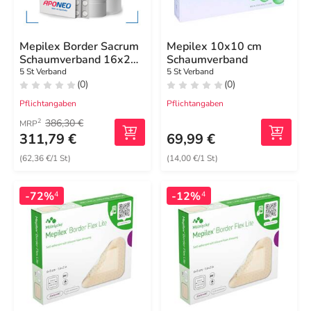
Mepilex Border Sacrum
Mepilex 10x10 cm
Schaumverband 16x20
Schaumverband
cm steril
5 St Verband
5 St Verband
(0)
(0)
Pflichtangaben
Pflichtangaben
386,30 €
2
MRP
311,79 €
69,99 €
(62,36 €/1 St)
(14,00 €/1 St)
-72%
-12%
4
4