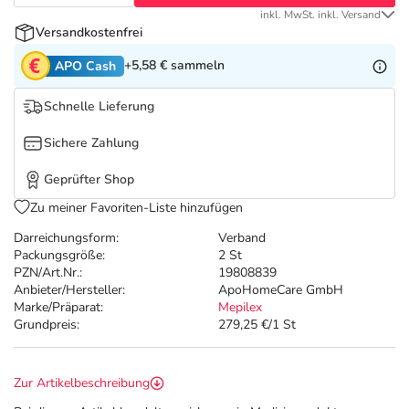
Refluthin, Lasea & Carmenthin Deals
Sport & Fitness
Täglich gut versorgt
inkl. MwSt. inkl. Versand
Versandkostenfrei
Salus Deals
Tierapotheke
+5,58 €
sammeln
APO Cash
Vitamine & Mineralstoffe
Schnelle Lieferung
Sichere Zahlung
Marken
Geprüfter Shop
Zu meiner Favoriten-Liste hinzufügen
Darreichungsform:
Verband
Packungsgröße:
2 St
PZN/Art.Nr.:
19808839
Anbieter/Hersteller:
ApoHomeCare GmbH
Marke/Präparat:
Mepilex
Grundpreis:
279,25 €/1 St
Zur Artikelbeschreibung