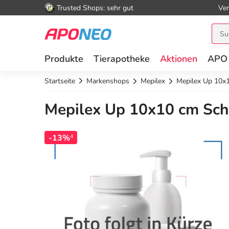
Trusted Shops: sehr gut
Ver
Produkte
Tierapotheke
Aktionen
APO
Startseite
Markenshops
Mepilex
Mepilex Up 10x
Mepilex Up 10x10 cm Sch
-13%
4