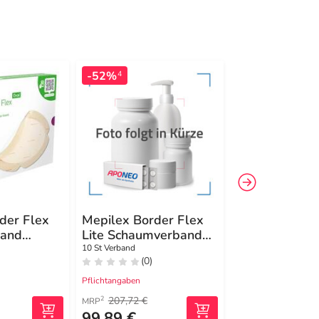
-52%
-25%
4
4
der Flex
Mepilex Border Flex
Mepilex Bord
and
Lite Schaumverband
Schaumverba
 cm oval
10x10 cm
haftend 7,5x7
10 St Verband
10 St Verband
(0)
(0)
Pflichtangaben
Pflichtangaben
207,72 €
217,91 €
2
2
MRP
MRP
99,89 €
162,99 €