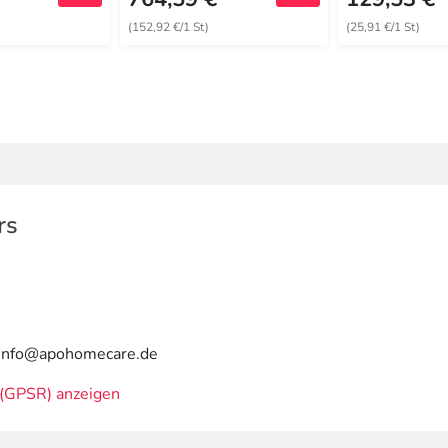
(152,92 €/1 St)
(25,91 €/1 St)
rs
| info@apohomecare.de
(GPSR) anzeigen