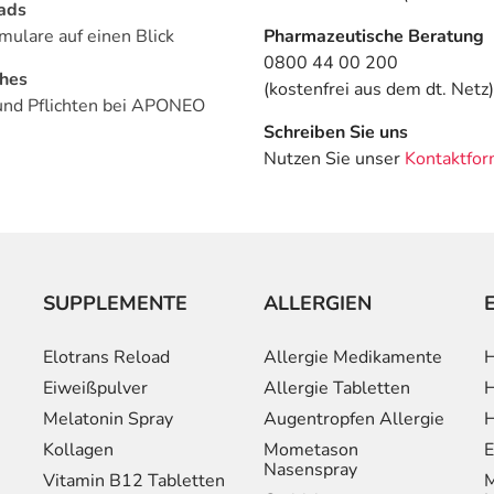
ads
mulare auf einen Blick
Pharmazeutische Beratung
0800 44 00 200
ches
(kostenfrei aus dem dt. Netz)
und Pflichten bei APONEO
Schreiben Sie uns
Nutzen Sie unser
Kontaktfor
SUPPLEMENTE
ALLERGIEN
Elotrans Reload
Allergie Medikamente
H
Eiweißpulver
Allergie Tabletten
H
Melatonin Spray
Augentropfen Allergie
H
Kollagen
Mometason
E
Nasenspray
Vitamin B12 Tabletten
M