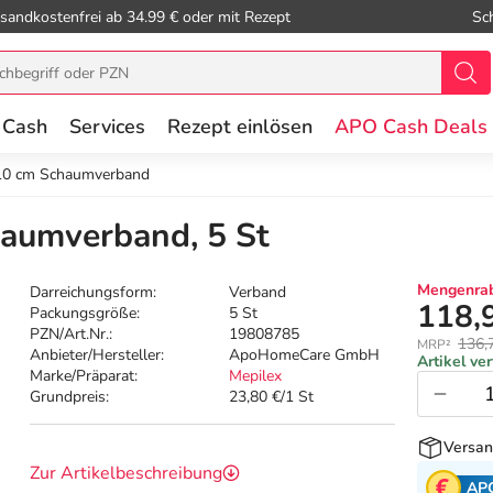
sandkostenfrei ab 34.99 € oder mit Rezept
Sc
 Cash
Services
Rezept einlösen
APO Cash Deals
10 cm Schaumverband
aumverband, 5 St
Mengenrab
Darreichungsform:
Verband
118,
Packungsgröße:
5 St
PZN/Art.Nr.:
19808785
136,
MRP²
Anbieter/Hersteller:
ApoHomeCare GmbH
Artikel ve
Marke/Präparat:
Mepilex
Grundpreis:
23,80 €/1 St
Versan
Zur Artikelbeschreibung
AP