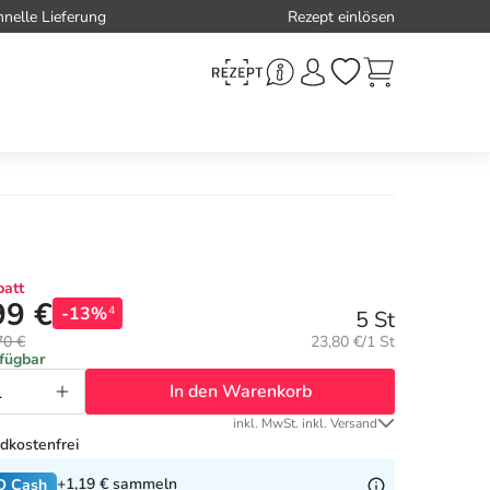
hnelle Lieferung
Rezept einlösen
att
99 €
-13%
4
5 St
Grundpreis:
70 €
23,80 €/1 St
rfügbar
In den Warenkorb
inkl. MwSt. inkl. Versand
dkostenfrei
+1,19 €
sammeln
O Cash