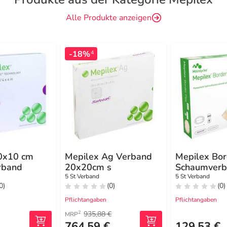
Alle Produkte anzeigen
-18%
4
0x10 cm
Mepilex Ag Verband
Mepilex Bor
rband
20x20cm s
Schaumverb
haft.7,8x10
5 St Verband
5 St Verband
0)
(0)
(0)
Pflichtangaben
Pflichtangaben
935,88 €
2
MRP
764,59 €
129,53 €