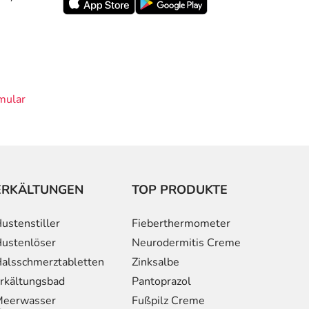
mular
ERKÄLTUNGEN
TOP PRODUKTE
ustenstiller
Fieberthermometer
ustenlöser
Neurodermitis Creme
alsschmerztabletten
Zinksalbe
rkältungsbad
Pantoprazol
eerwasser
Fußpilz Creme