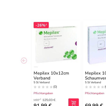
-26%
4
Mepilex 10x12cm
Mepilex 1
Verband
Schaumve
5 St Verband
5 St Verband
(0)
(
Pflichtangaben
Pflichtangaben
125,03 €
2
MRP
91,99 €
69,99 €