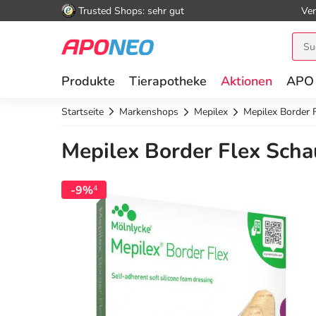
Trusted Shops: sehr gut
Ver
Produkte
Tierapotheke
Aktionen
APO
Startseite
Markenshops
Mepilex
Mepilex Border 
Mepilex Border Flex Scha
-9%
4