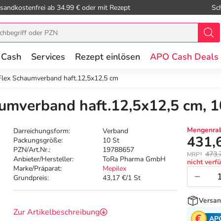
sandkostenfrei ab 34.99 € oder mit Rezept
Sc
 Cash
Services
Rezept einlösen
APO Cash Deals
Flex Schaumverband haft.12,5x12,5 cm
umverband haft.12,5x12,5 cm, 1
Mengenrab
Darreichungsform:
Verband
431,
Packungsgröße:
10 St
PZN/Art.Nr.:
19788657
473,
MRP²
Anbieter/Hersteller:
ToRa Pharma GmbH
nicht verf
Marke/Präparat:
Mepilex
Grundpreis:
43,17 €/1 St
Versan
Zur Artikelbeschreibung
AP