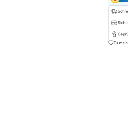
Schne
Siche
Geprü
Zu mein