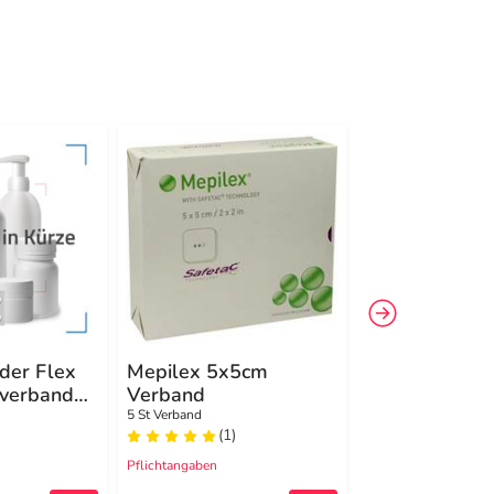
-18%
4
der Flex
Mepilex 5x5cm
Mepilex Ag V
mverband
Verband
20x20cm s
5 St Verband
5 St Verband
(1)
(0)
Pflichtangaben
Pflichtangaben
2