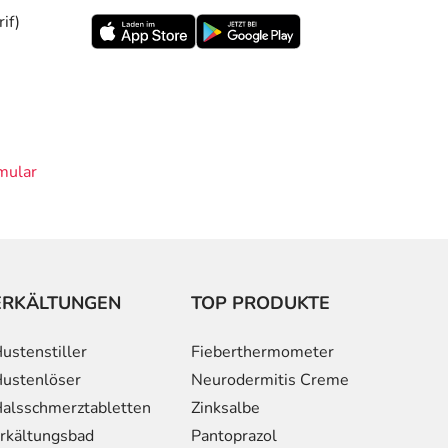
if)
mular
ERKÄLTUNGEN
TOP PRODUKTE
ustenstiller
Fieberthermometer
ustenlöser
Neurodermitis Creme
alsschmerztabletten
Zinksalbe
rkältungsbad
Pantoprazol