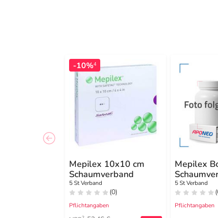
-10%
4
Mepilex 10x10 cm
Mepilex B
Schaumverband
Schaumve
haft.15x1
5 St Verband
5 St Verband
(0)
(
Pflichtangaben
Pflichtangaben
2