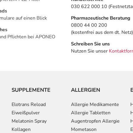
030 622 000 10 (Festnetztar
ads
mulare auf einen Blick
Pharmazeutische Beratung
0800 44 00 200
ches
(kostenfrei aus dem dt. Netz)
und Pflichten bei APONEO
Schreiben Sie uns
Nutzen Sie unser
Kontaktfor
SUPPLEMENTE
ALLERGIEN
Elotrans Reload
Allergie Medikamente
H
Eiweißpulver
Allergie Tabletten
H
Melatonin Spray
Augentropfen Allergie
H
Kollagen
Mometason
E