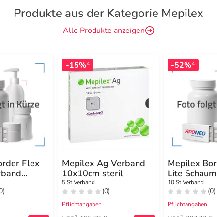
Produkte aus der Kategorie Mepilex
Alle Produkte anzeigen
-15%
-52%
4
4
order Flex
Mepilex Ag Verband
Mepilex Bor
rband
10x10cm steril
Lite Schau
9 cm oval
10x10 cm
5 St Verband
10 St Verband
0)
(0)
(0)
Pflichtangaben
Pflichtangaben
2
2