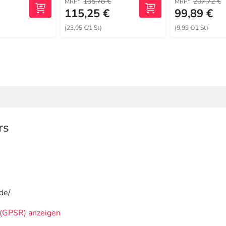
135,78 €
207,72 €
MRP
MRP
€
115,25 €
99,89 €
(23,05 €/1 St)
(9,99 €/1 St)
rs
de/
(GPSR) anzeigen