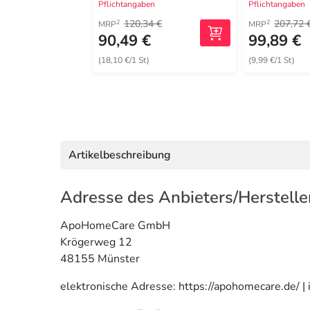
Pflichtangaben
Pflichtangaben
120,34 €
207,72 
2
2
MRP
MRP
90,49 €
99,89 €
(18,10 €/1 St)
(9,99 €/1 St)
Artikelbeschreibung
Adresse des Anbieters/Herstelle
ApoHomeCare GmbH
Krögerweg 12
48155 Münster
elektronische Adresse: https://apohomecare.de/ 