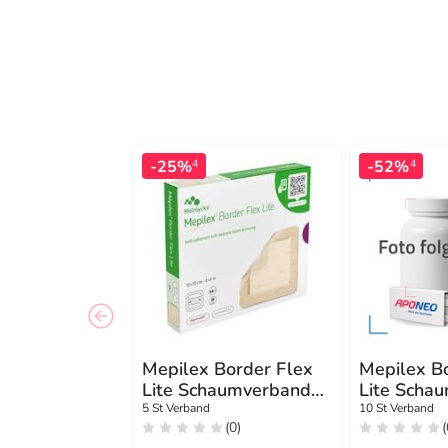
-25%
-52%
4
4
Mepilex Border Flex
Mepilex B
Lite Schaumverband
Lite Scha
10x10 cm
10x10 cm
5 St Verband
10 St Verband
(0)
(