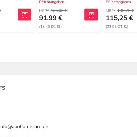
Pflichtangaben
Pflichtangaben
€
125,03 €
135,78 €
2
2
MRP
MRP
91,99 €
115,25 €
(18,40 €/1 St)
(23,05 €/1 St)
rs
| info@apohomecare.de