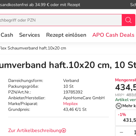
sandkostenfrei ab 34.99 € oder mit Rezept
Sc
 Cash
Services
Rezept einlösen
APO Cash Deals
Flex Schaumverband haft.10x20 cm
umverband haft.10x20 cm, 10 S
Mengenrab
Darreichungsform:
Verband
434,
Packungsgröße:
10 St
PZN/Art.Nr.:
19785392
483,
MRP²
Anbieter/Hersteller:
ApoHomeCare GmbH
Artikel ve
Marke/Präparat:
Mepilex
Mehr k
Grundpreis:
43,46 €/1 St
-1%
431,5
Zur Artikelbeschreibung