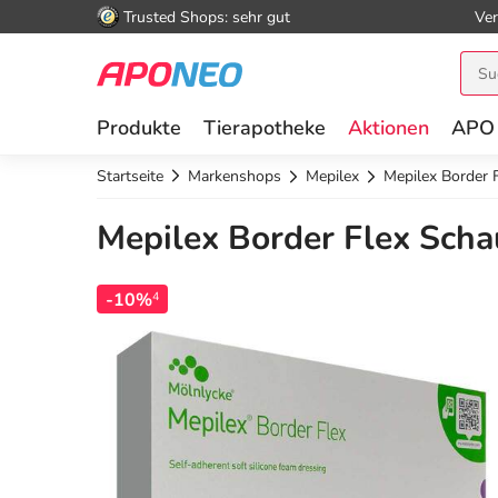
Trusted Shops: sehr gut
Ver
Produkte
Tierapotheke
Aktionen
APO
Startseite
Markenshops
Mepilex
Mepilex Border 
Mepilex Border Flex Scha
-10%
4