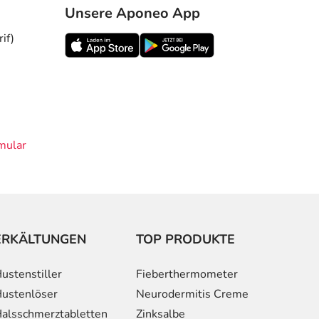
Unsere Aponeo App
if)
mular
ERKÄLTUNGEN
TOP PRODUKTE
ustenstiller
Fieberthermometer
ustenlöser
Neurodermitis Creme
alsschmerztabletten
Zinksalbe