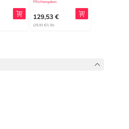
Pflichtangaben
Pflichtangaben
217,91 €
2
MRP
129,53 €
162,99 €
(25,91 €/1 St)
(16,30 €/1 St)