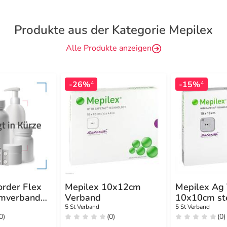
Produkte aus der Kategorie Mepilex
Alle Produkte anzeigen
-26%
-15%
4
4
order Flex
Mepilex 10x12cm
Mepilex Ag
umverband
Verband
10x10cm ste
5 St Verband
5 St Verband
0)
(0)
(0)