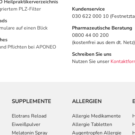
Heilpraktikerverzeichnis
griertem PLZ-Filter
Kundenservice
030 622 000 10 (Festnetztar
ads
mulare auf einen Blick
Pharmazeutische Beratung
0800 44 00 200
ches
(kostenfrei aus dem dt. Netz)
und Pflichten bei APONEO
Schreiben Sie uns
Nutzen Sie unser
Kontaktfor
SUPPLEMENTE
ALLERGIEN
Elotrans Reload
Allergie Medikamente
H
Eiweißpulver
Allergie Tabletten
H
Melatonin Spray
Augentropfen Allergie
H