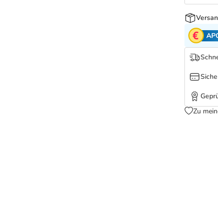
Versan
AP
Schne
Siche
Geprü
Zu mein