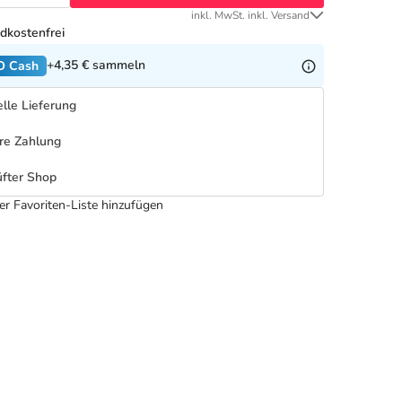
inkl. MwSt. inkl. Versand
dkostenfrei
+4,35 €
sammeln
O Cash
lle Lieferung
re Zahlung
fter Shop
er Favoriten-Liste hinzufügen