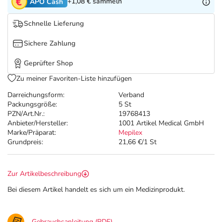
Refluthin, Lasea & Carmenthin Deals
Sport & Fitness
Täglich gut versorgt
+1,08 €
sammeln
APO Cash
Schnelle Lieferung
Salus Deals
Tierapotheke
Sichere Zahlung
Vitamine & Mineralstoffe
Geprüfter Shop
Zu meiner Favoriten-Liste hinzufügen
Marken
Darreichungsform:
Verband
Packungsgröße:
5 St
PZN/Art.Nr.:
19768413
Anbieter/Hersteller:
1001 Artikel Medical GmbH
Marke/Präparat:
Mepilex
Grundpreis:
21,66 €/1 St
Zur Artikelbeschreibung
Bei diesem Artikel handelt es sich um ein Medizinprodukt.
Gebrauchsanleitung (PDF)