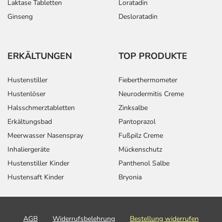
Laktase Tabletten
Loratadin
Ginseng
Desloratadin
ERKÄLTUNGEN
TOP PRODUKTE
Hustenstiller
Fieberthermometer
Hustenlöser
Neurodermitis Creme
Halsschmerztabletten
Zinksalbe
Erkältungsbad
Pantoprazol
Meerwasser Nasenspray
Fußpilz Creme
Inhaliergeräte
Mückenschutz
Hustenstiller Kinder
Panthenol Salbe
Hustensaft Kinder
Bryonia
AGB
Widerrufsbelehrung
Bestellung widerrufen