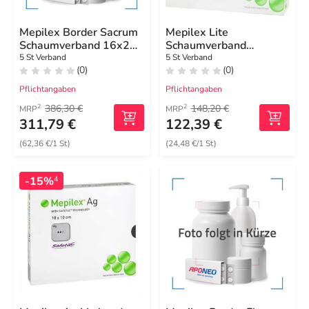
Mepilex Border Sacrum
Mepilex Lite
Schaumverband 16x20
Schaumverband
cm steril
12,5x12,5cm steril
5 St Verband
5 St Verband
(0)
(0)
Pflichtangaben
Pflichtangaben
386,30 €
148,20 €
2
2
MRP
MRP
311,79 €
122,39 €
(62,36 €/1 St)
(24,48 €/1 St)
-15%
4