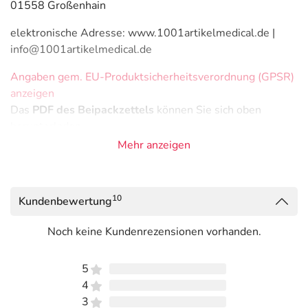
01558 Großenhain
elektronische Adresse: www.1001artikelmedical.de |
info@1001artikelmedical.de
Angaben gem. EU-Produktsicherheitsverordnung (GPSR)
anzeigen
Das
PDF des Beipackzettels
können Sie sich oben
herunterladen.
Mehr anzeigen
10
Kundenbewertung
Noch keine Kundenrezensionen vorhanden.
5
4
3