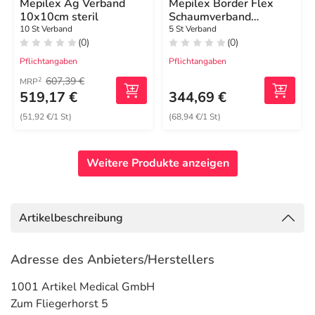
Mepilex Ag Verband
Mepilex Border Flex
10x10cm steril
Schaumverband
haft.15x19 cm oval
10 St Verband
5 St Verband
(0)
(0)
Pflichtangaben
Pflichtangaben
607,39 €
2
MRP
519,17 €
344,69 €
(51,92 €/1 St)
(68,94 €/1 St)
Weitere Produkte anzeigen
Artikelbeschreibung
Adresse des Anbieters/Herstellers
1001 Artikel Medical GmbH
Zum Fliegerhorst 5