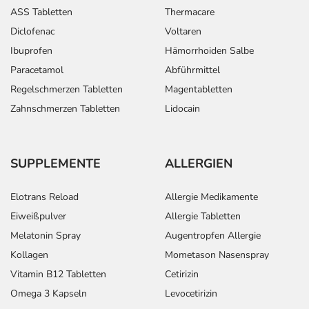
ASS Tabletten
Thermacare
Diclofenac
Voltaren
Ibuprofen
Hämorrhoiden Salbe
Paracetamol
Abführmittel
Regelschmerzen Tabletten
Magentabletten
Zahnschmerzen Tabletten
Lidocain
SUPPLEMENTE
ALLERGIEN
Elotrans Reload
Allergie Medikamente
Eiweißpulver
Allergie Tabletten
Melatonin Spray
Augentropfen Allergie
Kollagen
Mometason Nasenspray
Vitamin B12 Tabletten
Cetirizin
Omega 3 Kapseln
Levocetirizin